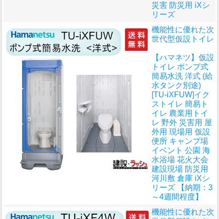
災害 防災用 iXシ
リーズ
機能性に優れた次
世代型仮設トイレ
【ハマネツ】仮設
トイレ ポンプ式
簡易水洗 洋式 (給
水タンク別途)
[TU-iXFUW]イク
ストイレ 簡易ト
イレ 農業用トイ
レ 野外 災害用 屋
外用 現場用 仮設
便所 キャンプ場
イベント 公園 海
水浴場 花火大会
建設現場 防災用
河川敷 倉庫 iXシ
リーズ 【納期：3
～4週間程度】
機能性に優れた次