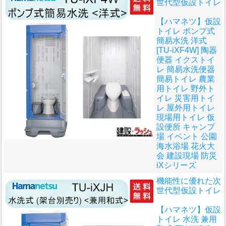
世代型仮設トイレ
【ハマネツ】仮設
トイレ ポンプ式
簡易水洗 洋式
[TU-iXF4W] 陶器
便器 イクストイ
レ 簡易水洗便器
簡易トイレ 農業
用トイレ 野外ト
イレ 災害用トイ
レ 屋外用トイレ
現場用トイレ 仮
設便所 キャンプ
場 イベント 公園
海水浴場 花火大
会 建設現場 防災
iXシリーズ
機能性に優れた次
世代型仮設トイレ
【ハマネツ】仮設
トイレ 水洗 兼用