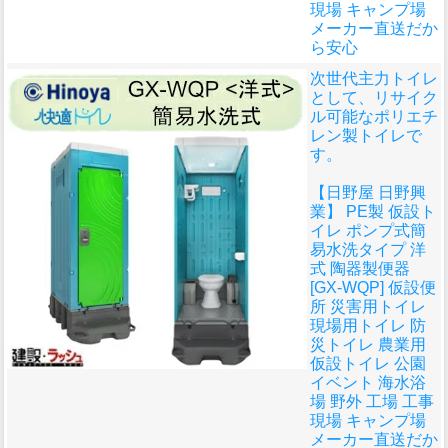
現場 キャンプ場
メーカー直送だか
ら安心
次世代主力トイレ
として、リサイク
ル可能なポリエチ
レン製トイレで
す。
【日野屋 日野興
業】 PE製 仮設ト
イレ ポンプ式簡
易水洗タイプ 洋
式 陶器製便器
[GX-WQP] 仮設便
所 災害用トイレ
現場用トイレ 防
災トイレ 農業用
仮設トイレ 公園
イベント 海水浴
場 野外 工場 工事
現場 キャンプ場
メーカー直送だか