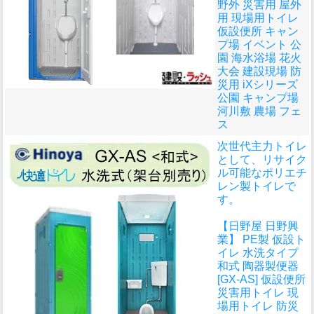
野外 災害用 屋外
用 現場用トイレ
仮設便所 キャン
プ場 イベント 公
園 海水浴場 花火
大会 建設現場 防
災用 iXシリーズ
公園 キャンプ場
河川敷 農場 フェ
ス
次世代主力トイレ
として、リサイク
ル可能なポリエチ
レン製トイレで
す。
【日野屋 日野興
業】 PE製 仮設ト
イレ 水洗タイプ
和式 陶器製便器
[GX-AS] 仮設便所
災害用トイレ 現
場用トイレ 防災