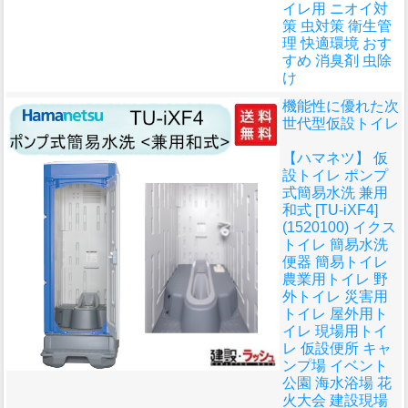
イレ用 ニオイ対
策 虫対策 衛生管
理 快適環境 おす
すめ 消臭剤 虫除
け
機能性に優れた次
世代型仮設トイレ
【ハマネツ】 仮
設トイレ ポンプ
式簡易水洗 兼用
和式 [TU-iXF4]
(1520100) イクス
トイレ 簡易水洗
便器 簡易トイレ
農業用トイレ 野
外トイレ 災害用
トイレ 屋外用ト
イレ 現場用トイ
レ 仮設便所 キャ
ンプ場 イベント
公園 海水浴場 花
火大会 建設現場