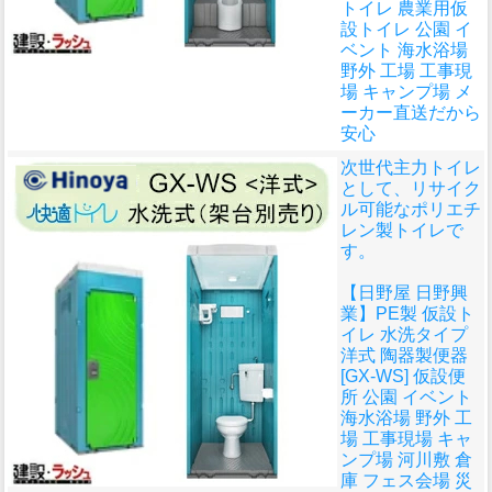
トイレ 農業用仮
設トイレ 公園 イ
ベント 海水浴場
野外 工場 工事現
場 キャンプ場 メ
ーカー直送だから
安心
次世代主力トイレ
として、リサイク
ル可能なポリエチ
レン製トイレで
す。
【日野屋 日野興
業】PE製 仮設ト
イレ 水洗タイプ
洋式 陶器製便器
[GX-WS] 仮設便
所 公園 イベント
海水浴場 野外 工
場 工事現場 キャ
ンプ場 河川敷 倉
庫 フェス会場 災