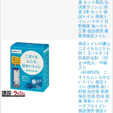
臭 セット商品 1L
消臭ラッシュ 消
臭 2本 セット 仮
設トイレ 簡易ト
イレ ハマネツ 日
野興業 旭ハウス
工業 仮設便所 農
業用仮設トイレ
仮設トイレの嫌な
ニオイをもとから
防ぐ
【ハマネツ】
防臭防虫剤 〈25
ｇ×4包入〉×5箱
入り
（4148520) ニ
オイもムシも出な
いトイレ 仮設ト
イレ 便槽用 臭い
対策 虫対策 長期
保存 防臭 防虫 脱
臭 簡易トイレ ポ
ータブルトイレ
仮設便所 仮設ト