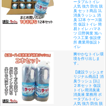
ータブルトイレ
人気 強力 防虫 脱
臭 セット商品 1L
消臭ラッシュ 消
臭 12本 ケース販
売 仮設トイレ 簡
易トイレ ハマネ
ツ 日野興業 旭ハ
ウス工業 仮設便
所 農業用仮設ト
イレ
爽やかなトイレ環
境を作り出しま
す。
【建設ラッシュオ
リジナル商品】消
臭ラッシュ [1L]
２本セット 仮設
トイレ用消臭液
消臭液 業務用 ポ
ータブルトイレ
人気 強力 防虫 脱