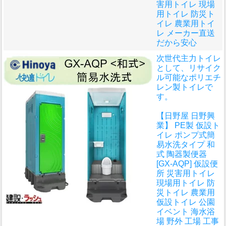
害用トイレ 現場
用トイレ 防災ト
イレ 農業用トイ
レ メーカー直送
だから安心
次世代主力トイレ
として、リサイク
ル可能なポリエチ
レン製トイレで
す。
【日野屋 日野興
業】 PE製 仮設ト
イレ ポンプ式簡
易水洗タイプ 和
式 陶器製便器
[GX-AQP] 仮設便
所 災害用トイレ
現場用トイレ 防
災トイレ 農業用
仮設トイレ 公園
イベント 海水浴
場 野外 工場 工事