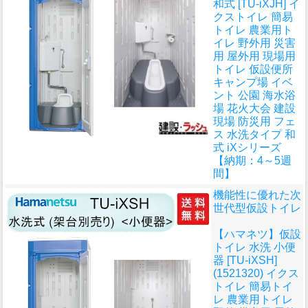
和式 [TU-iXJH] イ
クストイレ 簡易
トイレ 農業用ト
イレ 野外用 災害
用 屋外用 現場用
トイレ 仮設便所
キャンプ場 イベ
ント 公園 海水浴
場 花火大会 建設
現場 防災用 フェ
ス 水洗タイプ 和
式 iXシリーズ
【納期：4～5週
間】
機能性に優れた次
世代型仮設トイレ
【ハマネツ】仮設
トイレ 水洗 小便
器 [TU-iXSH]
(1521320) イクス
トイレ 簡易トイ
レ 農業用トイレ