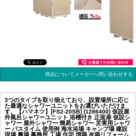
商品についてメーカーへ問い合わせする
3つのタイプを取り揃えており、設置場所に応じ
た最適なシャワーユニットをお選びいただけま
す。
【ハマネツ】[FS2-20SB] (1286400) 仮設屋
外風呂シャワーユニット 浴槽付き 正面扉 仮設シ
ャワー 屋外シャワー 簡易シャワー 災害用シャワ
ー バスタイム 使用例 海水浴場 キャンプ場 建設
現場 農場 事務所 工場 住宅 増築 改築リフォーム