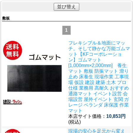
並び替え
敷板
1
フレキシブル＆地面にマッ
チ。そして静かな万能ゴムマ
ット
【KFコーポレーショ
ン】ゴムマット
[1,000mm×2,000mm] 養生
マット 敷板 防振マット 滑り
止め 床養生 現場作業 工事現
場 仮設 建設 建築 土木 プロ
仕様 業務用 高耐久 おすすめ
通路マット イベント設営 会
場設営 屋外イベント 玄関 ガ
レージ ベランダ 床保護 作業
マット
本店サイト価格：
10,853円
(税込)
現場の安心を足元から変え