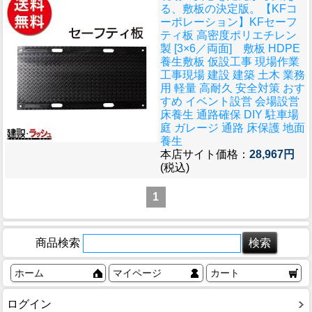
る、敷板の決定版。
【KFコ
ーポレーション】KFセーフ
ティ板 高密度ポリエチレン
製 [3×6／両面] 敷板 HDPE
養生敷板 仮設工事 現場作業
工事現場 建設 建築 土木 業務
用 軽量 高耐久 安全対策 おす
すめ イベント設営 会場設営
床養生 通路確保 DIY 駐車場
庭 ガレージ 通路 床保護 地面
養生
本店サイト価格：
28,967円
(税込)
1
商品検索
ホーム
マイページ
カート
ログイン