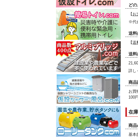
どの
【
お
※代
送料
【
送
送料
21
詳し
商品
お買
10
在
商品
基本