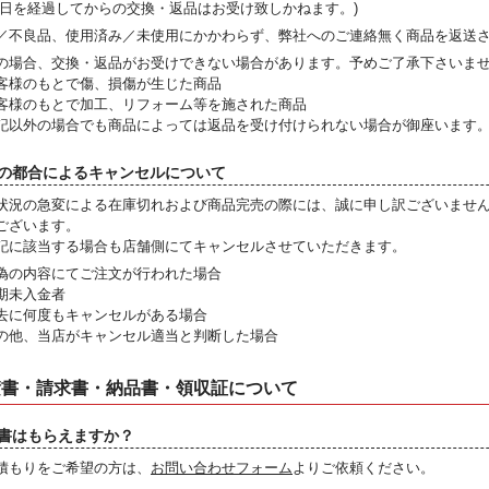
７日を経過してからの交換・返品はお受け致しかねます。)
／不良品、使用済み／未使用にかかわらず、弊社へのご連絡無く商品を返送
の場合、交換・返品がお受けできない場合があります。予めご了承下さいま
客様のもとで傷、損傷が生じた商品
客様のもとで加工、リフォーム等を施された商品
記以外の場合でも商品によっては返品を受け付けられない場合が御座います
の都合によるキャンセルについて
状況の急変による在庫切れおよび商品完売の際には、誠に申し訳ございませ
ございます。
記に該当する場合も店舗側にてキャンセルさせていただきます。
偽の内容にてご注文が行われた場合
期未入金者
去に何度もキャンセルがある場合
の他、当店がキャンセル適当と判断した場合
積書・請求書・納品書・領収証について
書はもらえますか？
積もりをご希望の方は、
お問い合わせフォーム
よりご依頼ください。