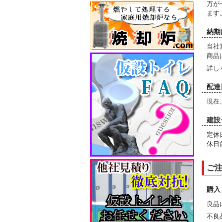
万が
ます
納期
当社
商品
詳し
配達
現在
建設
定休
休日
ご
購入
良品
不良