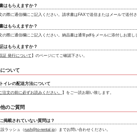
書はもらえますか？
文の際に通信欄にご記入ください。請求書はFAXで送信またはメールで送付
書はもらえますか？
文の際に通信欄にご記入ください。納品書は通常pdfをメールに添付しお渡し
証はもらえますか？
収証 発行について
】のページにてご確認下さい。
品について
トイレの配送方法について
ご注文の前に必ずお読みください。
】をご一読お願い致します。
の他のご質問
に掲載されていない質問は？
建設ラッシュ（
rush@to-rental.jp
）までお問い合わせください。