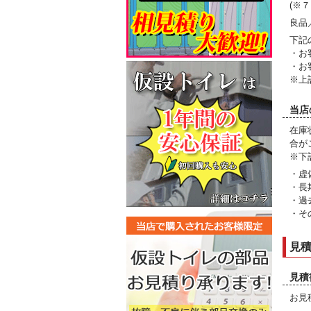
(※
良品
下記
・お
・お
※上
当店
在庫
合が
※下
・虚
・長
・過
・そ
見
見積
お見