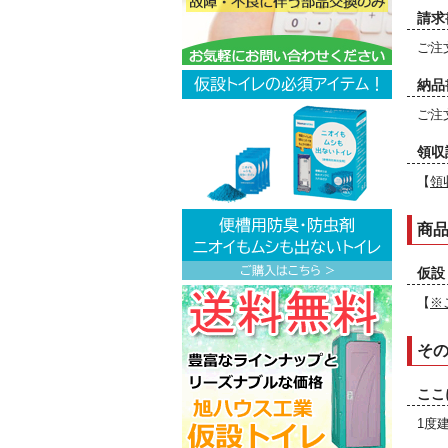
請求
ご注
納品
ご注
領収
【
領
商
仮設
【
※
そ
ここ
1度