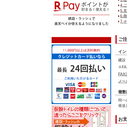
4
5
6.
7.
ご
イン
建設
※F
FA
メー
複数
同一
発送
お