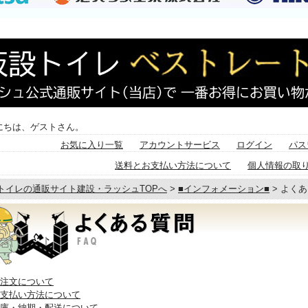
にちは、ゲストさん。
お気に入り一覧
アカウントサービス
ログイン
パス
送料とお支払い方法について
個人情報の取
トイレの通販サイト建設・ラッシュTOPへ
>
■インフォメーション■
> よく
ご注文について
お支払い方法について
在庫・納期・配送について