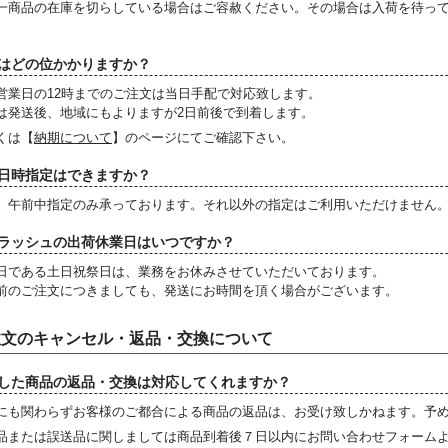
一商品の在庫を切らしている場合はご容赦ください。その場合は入荷を待っ
。
はどの位かかりますか？
営業日の12時までのご注文は当日手配で対応致します。
は発送後、地域にもよりますが2日前後で到着します。
くは【
納期について
】のページにてご確認下さい。
日時指定はできますか？
、午前中指定のみ承っております。それ以外の指定はご利用いただけません
ラッシュの出荷休業日はいつですか？
日である土日祝祭日は、業務をお休みさせていただいております。
前のご注文につきましても、発送にお時間を頂く場合がございます。
注文のキャンセル・返品・交換について
した商品の返品・交換は対応してくれますか？
にも関わらずお客様のご都合による商品の返品は、お受け致しかねます。予
品または誤送品に関しましては商品到着後７日以内にお問い合わせフォーム