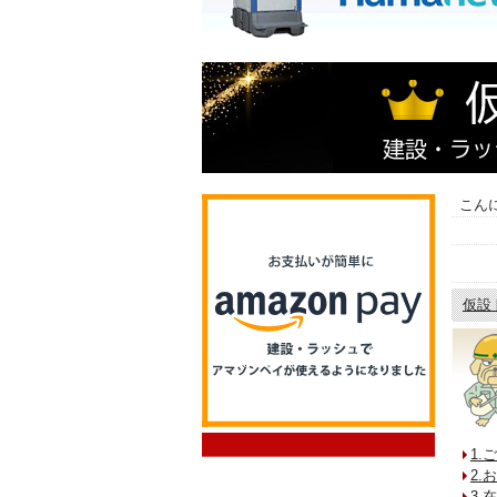
こん
仮設
1.
2.
3.