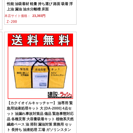
性能 油吸着材 軽量 持ち運び 路面 吸着 浮
上油 漏油 油水分離槽 床面
本店サイト価格：
23,393円
Z-200
【カクイオイルキャッチャー】 油専用 緊
急用油液処理キット 大 [DA-2000] 4点セ
ット 油漏れ事故対策品 備品 緊急事態対応
品 各種災害 大容量吸着キット 植物系天然
繊維ベース 油 溶剤 漏油対策 業務用 セッ
ト 長持ち 油液処理 工場 ガソリンスタン