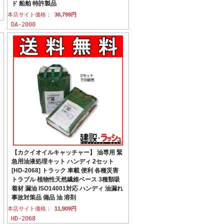
ド 船舶 特許製品
本店サイト価格：
30,799円
DA-2000
【カクイオイルキャッチャー】 油専用 緊
急用油液処理キット ハンディ 2セット
[HD-2068] トラック 車載 便利 各種災害
トラブル 植物性天然繊維ベース 3種類吸
着材 漏油 ISO14001対応 ハンディ 油漏れ
事故対策品 備品 油 溶剤
本店サイト価格：
11,909円
HD-2068