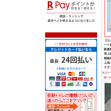
【カ
ート状
吸着
浮上
植物
上油
スタ
本店サ
NK-4