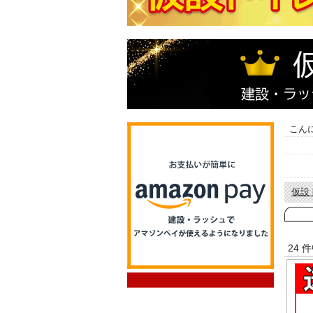
こん
仮設
24 