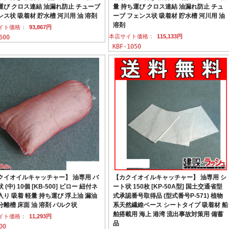
運び クロス連結 油漏れ防止 チューブ
量 持ち運び クロス連結 油漏れ防止 チュ
ンス状 吸着材 貯水槽 河川用 油 溶剤
ーブ フェンス状 吸着材 貯水槽 河川用 油
溶剤
イト価格：
93,867円
本店サイト価格：
115,133円
600
KBF-1050
クイオイルキャッチャー】 油専用 バ
【カクイオイルキャッチャー】 油専用 シ
 (中) 10個 [KB-500] ピロー 紐付ネ
ート状 150枚 [KP-50A型] 国土交通省型
入り 吸着 軽量 持ち運び 浮上油 漏油
式承認番号取得品 (型式番号P-571) 植物
分離槽 床面 油 溶剤 バルク状
系天然繊維ベース シートタイプ 吸着材 船
舶搭載用 海上 港湾 流出事故対策用 備蓄
イト価格：
11,293円
品
00