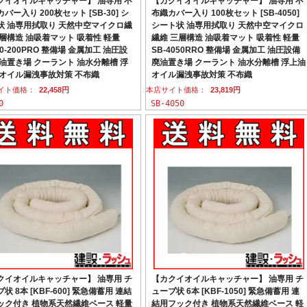
クイオイルキャッチャー】 油専用 不
【カクイオイルキャッチャー】 油専用 不
バー入り 200枚セット [SB-30] シ
布織カバー入り 100枚セット [SB-4050]
状 油専用拭取り 天然中空マイクロ繊
シート状 油専用拭取り 天然中空マイクロ
三層構造 油吸着マット 吸着性 軽量
繊維 三層構造 油吸着マット 吸着性 軽量
30-200PRO 整備場 金属加工 油圧設
SB-4050RRO 整備場 金属加工 油圧設備
廃油置き場 クーラント 油水分離槽 浮
廃油置き場 クーラント 油水分離槽 浮上油
 オイル漏洩事故対策 不布織
オイル漏洩事故対策 不布織
イト価格：
22,458円
本店サイト価格：
23,819円
0
SB-4050
クイオイルキャッチャー】 油専用 チ
【カクイオイルキャッチャー】 油専用 チ
状 8本 [KBF-600] 緊急備蓄用 連結
ューブ状 6本 [KBF-1050] 緊急備蓄用 連
ック付き 植物系天然繊維ベース 軽量
結用フック付き 植物系天然繊維ベース 軽