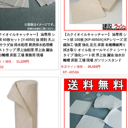
クイオイルキャッチャー】 油専用 シ
【カクイオイルキャッチャー】 油専用 シ
 60枚セット [Y-4050] 油 溶剤 天ぷ
ート状 100枚 [KP-4050A] KPシリーズ 圧
 サラダ油 排水処理 厨房排水処理槽
縮加工 強度 強化 足元 床面 各種機械周り
ストラップ 浮上油処理 浮上油 漏油
拭き取り オイル缶 オールマイティ シート
分離槽 床面 工場 業務用 現場
タイプ 強化シート状 浮上油 漏油 油水分
離槽 床面 工場 現場 ガソリンスタンド
イト価格：
11,229円
本店サイト価格：
20,416円
50
KP-4050A