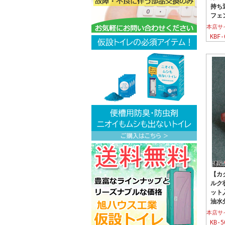
持ち
フェ
本店サ
KBF-
【カ
ルク状
ット
油水
本店サ
KB-5