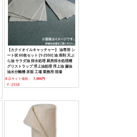
【カクイオイルキャッチャー】 油専用 シ
ート状 60枚セット [Y-2550] 油 溶剤 天ぷ
ら油 サラダ油 排水処理 厨房排水処理槽
グリストラップ 浮上油処理 浮上油 漏油
油水分離槽 床面 工場 業務用 現場
本店サイト価格：
7,486円
Y-2550