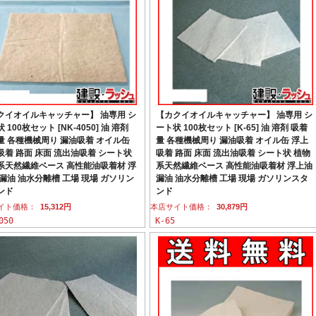
クイオイルキャッチャー】 油専用 シ
【カクイオイルキャッチャー】 油専用 シ
 100枚セット [NK-4050] 油 溶剤
ート状 100枚セット [K-65] 油 溶剤 吸着
量 各種機械周り 漏油吸着 オイル缶
量 各種機械周り 漏油吸着 オイル缶 浮上
吸着 路面 床面 流出油吸着 シート状
吸着 路面 床面 流出油吸着 シート状 植物
系天然繊維ベース 高性能油吸着材 浮
系天然繊維ベース 高性能油吸着材 浮上油
 漏油 油水分離槽 工場 現場 ガソリン
漏油 油水分離槽 工場 現場 ガソリンスタ
ンド
ンド
イト価格：
15,312円
本店サイト価格：
30,879円
050
K-65