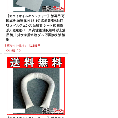
【カクイオイルキャッチャー】 油専用 万
国旗状 10連 [KN-65-10] 広範囲流出油回
収 オイルフェンス 油吸着 シート状 植物
系天然繊維ベース 高性能 油吸着材 浮上油
用 河川 排水溝 貯水池 ダム 万国旗状 油 溶
剤
本店サイト価格：
41,683円
KN-65-10