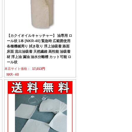
【カクイオイルキャッチャー】 油専用 ロ
ール状 1本 [NKR-40] 緊急時 広範囲使用
各種機械周り 拭き取り 浮上油吸着 路面
床面 流出油吸着 天然繊維 高性能 油吸着
材 浮上油 漏油 油水分離槽 カット可能 ロ
ール状
本店サイト価格：
17,013円
NKR-40