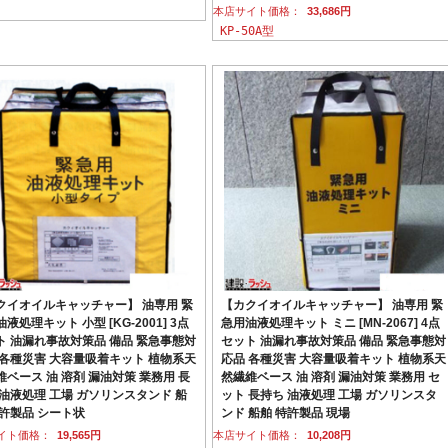
本店サイト価格：
33,686円
KP-50A型
クイオイルキャッチャー】 油専用 緊
【カクイオイルキャッチャー】 油専用 緊
液処理キット 小型 [KG-2001] 3点
急用油液処理キット ミニ [MN-2067] 4点
ト 油漏れ事故対策品 備品 緊急事態対
セット 油漏れ事故対策品 備品 緊急事態対
 各種災害 大容量吸着キット 植物系天
応品 各種災害 大容量吸着キット 植物系天
維ベース 油 溶剤 漏油対策 業務用 長
然繊維ベース 油 溶剤 漏油対策 業務用 セ
 油液処理 工場 ガソリンスタンド 船
ット 長持ち 油液処理 工場 ガソリンスタ
特許製品 シート状
ンド 船舶 特許製品 現場
イト価格：
19,565円
本店サイト価格：
10,208円