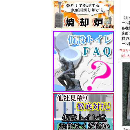
【カ
ール状
各種
床面
材 
ール
本店サ
KR-6