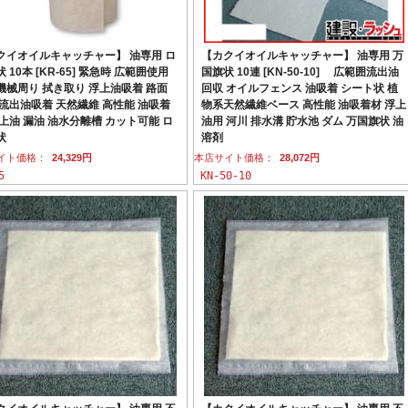
クイオイルキャッチャー】 油専用 ロ
【カクイオイルキャッチャー】 油専用 万
 10本 [KR-65] 緊急時 広範囲使用
国旗状 10連 [KN-50-10] 広範囲流出油
機械周り 拭き取り 浮上油吸着 路面
回収 オイルフェンス 油吸着 シート状 植
 流出油吸着 天然繊維 高性能 油吸着
物系天然繊維ベース 高性能 油吸着材 浮上
浮上油 漏油 油水分離槽 カット可能 ロ
油用 河川 排水溝 貯水池 ダム 万国旗状 油
状
溶剤
イト価格：
24,329円
本店サイト価格：
28,072円
5
KN-50-10