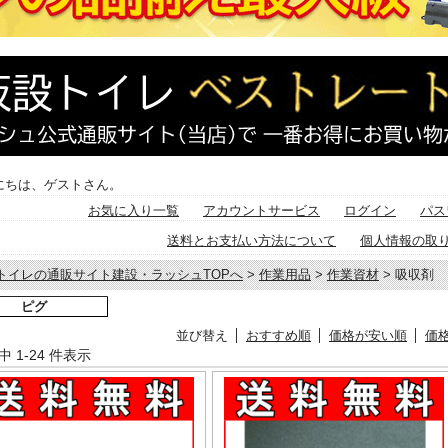
にちは、ゲストさん。
お気に入り一覧
アカウントサービス
ログイン
パス
送料とお支払い方法について
個人情報の取
トイレの通販サイト建設・ラッシュTOPへ
>
作業用品
>
作業資材
> 吸収剤
ピグ
並び替え
おすすめ順
価格が安い順
価
件中 1-24 件表示