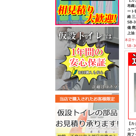
【カ
布織カ
ート
維 
SB-
備 
上油
本店サ
SB-3
【カ
ューブ
用フ