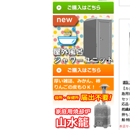
【カ
急用油
セッ
応品
然繊
持ち
舶 
本店サ