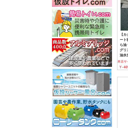
【カ
ート状
ら油
グリ
油水
本店サ
Y-40