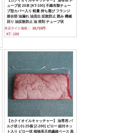
【カクイオイルキャッチャー】 油専用 チ
ューブ状 20本 [KT-100] 不織布製チュー
ブ型カバー入り 軽量 持ち運び フランジ
接合部 油漏れ 油流出 拡散防止 囲み 機械
回り 油拡散防止 油 溶剤 チューブ状
本店サイト価格：
18,715円
KT-100
【カクイオイルキャッチャー】 油専用 バ
ルク状 (小) 25個 [Z-200] ピロー 紐付ネッ
ト入り ピロー状 植物系天然繊維ベース 高