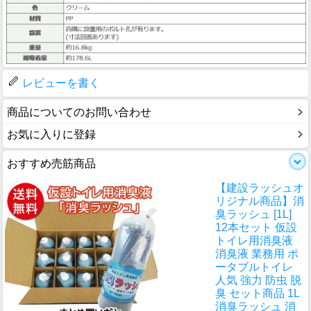
レビューを書く
商品についてのお問い合わせ
お気に入りに登録
おすすめ売筋商品
【建設ラッシュオ
リジナル商品】消
臭ラッシュ [1L]
12本セット 仮設
トイレ用消臭液
消臭液 業務用 ポ
ータブルトイレ
人気 強力 防虫 脱
臭 セット商品 1L
消臭ラッシュ 消