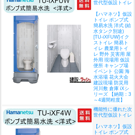
世代型仮設トイレ
【ハマネツ】仮設
トイレ ポンプ式
簡易水洗 洋式 (給
水タンク別途)
[TU-iXFUW]イク
ストイレ 簡易ト
イレ 農業用トイ
レ 野外 災害用 屋
外用 現場用 仮設
便所 キャンプ場
イベント 公園 海
水浴場 花火大会
建設現場 防災用
河川敷 倉庫 iXシ
リーズ 【納期：3
～4週間程度】
機能性に優れた次
世代型仮設トイレ
【ハマネツ】仮設
トイレ ポンプ式