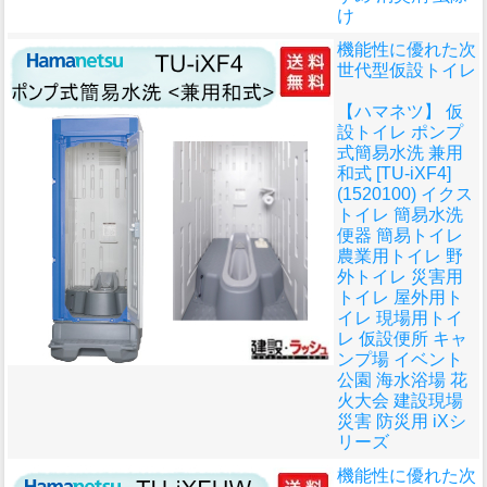
け
機能性に優れた次
世代型仮設トイレ
【ハマネツ】 仮
設トイレ ポンプ
式簡易水洗 兼用
和式 [TU-iXF4]
(1520100) イクス
トイレ 簡易水洗
便器 簡易トイレ
農業用トイレ 野
外トイレ 災害用
トイレ 屋外用ト
イレ 現場用トイ
レ 仮設便所 キャ
ンプ場 イベント
公園 海水浴場 花
火大会 建設現場
災害 防災用 iXシ
リーズ
機能性に優れた次