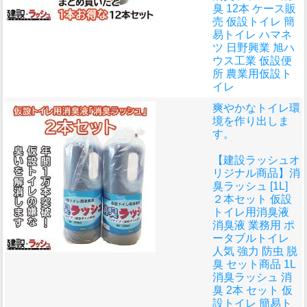
臭 12本 ケース販
売 仮設トイレ 簡
易トイレ ハマネ
ツ 日野興業 旭ハ
ウス工業 仮設便
所 農業用仮設ト
イレ
爽やかなトイレ環
境を作り出しま
す。
【建設ラッシュオ
リジナル商品】消
臭ラッシュ [1L]
２本セット 仮設
トイレ用消臭液
消臭液 業務用 ポ
ータブルトイレ
人気 強力 防虫 脱
臭 セット商品 1L
消臭ラッシュ 消
臭 2本 セット 仮
設トイレ 簡易ト