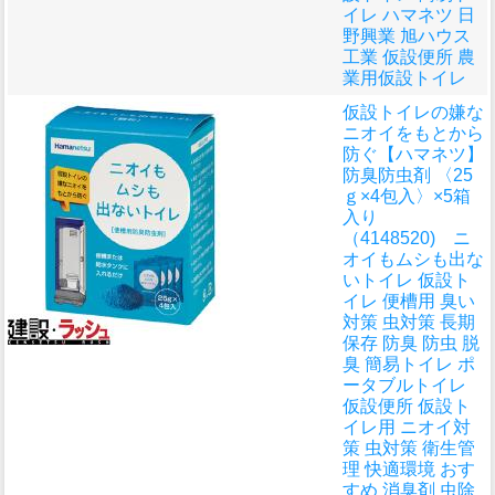
イレ ハマネツ 日
野興業 旭ハウス
工業 仮設便所 農
業用仮設トイレ
仮設トイレの嫌な
ニオイをもとから
防ぐ
【ハマネツ】
防臭防虫剤 〈25
ｇ×4包入〉×5箱
入り
（4148520) ニ
オイもムシも出な
いトイレ 仮設ト
イレ 便槽用 臭い
対策 虫対策 長期
保存 防臭 防虫 脱
臭 簡易トイレ ポ
ータブルトイレ
仮設便所 仮設ト
イレ用 ニオイ対
策 虫対策 衛生管
理 快適環境 おす
すめ 消臭剤 虫除