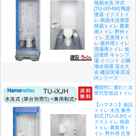
簡易水洗 洋式
[TU-iXF4W] 陶器
便器 イクストイ
レ 簡易水洗便器
簡易トイレ 農業
用トイレ 野外ト
イレ 災害用トイ
レ 屋外用トイレ
現場用トイレ 仮
設便所 キャンプ
場 イベント 公園
海水浴場 花火大
会 建設現場 防災
iXシリーズ
機能性に優れた次
世代型仮設トイレ
【ハマネツ】仮設
トイレ 水洗 兼用
和式 [TU-iXJH] イ
クストイレ 簡易
トイレ 農業用ト
イレ 野外用 災害