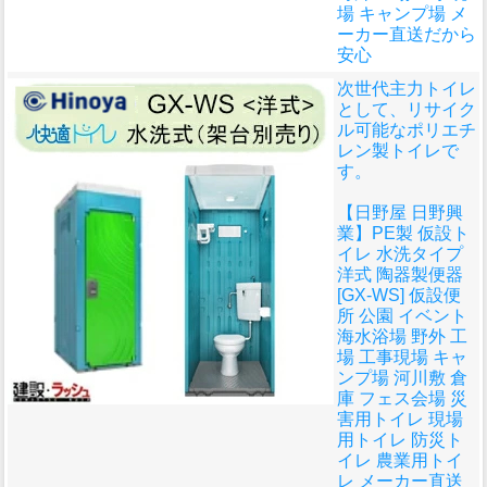
場 キャンプ場 メ
ーカー直送だから
安心
次世代主力トイレ
として、リサイク
ル可能なポリエチ
レン製トイレで
す。
【日野屋 日野興
業】PE製 仮設ト
イレ 水洗タイプ
洋式 陶器製便器
[GX-WS] 仮設便
所 公園 イベント
海水浴場 野外 工
場 工事現場 キャ
ンプ場 河川敷 倉
庫 フェス会場 災
害用トイレ 現場
用トイレ 防災ト
イレ 農業用トイ
レ メーカー直送