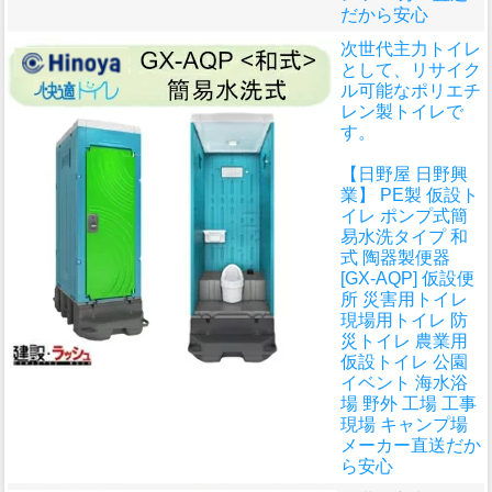
だから安心
次世代主力トイレ
として、リサイク
ル可能なポリエチ
レン製トイレで
す。
【日野屋 日野興
業】 PE製 仮設ト
イレ ポンプ式簡
易水洗タイプ 和
式 陶器製便器
[GX-AQP] 仮設便
所 災害用トイレ
現場用トイレ 防
災トイレ 農業用
仮設トイレ 公園
イベント 海水浴
場 野外 工場 工事
現場 キャンプ場
メーカー直送だか
ら安心