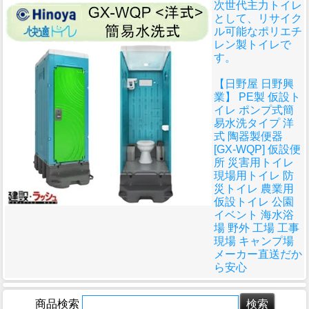
次世代主力トイレ
として、リサイク
ル可能なポリエチ
レン製トイレで
す。
【日野屋 日野興
業】 PE製 仮設ト
イレ ポンプ式簡
易水洗タイプ 洋
式 陶器製便器
[GX-WQP] 仮設便
所 災害用トイレ
現場用トイレ 防
災トイレ 農業用
仮設トイレ 公園
イベント 海水浴
場 野外 工場 工事
現場 キャンプ場
メーカー直送だか
ら安心
商品検索