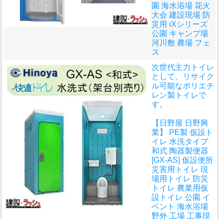
園 海水浴場 花火
大会 建設現場 防
災用 iXシリーズ
公園 キャンプ場
河川敷 農場 フェ
ス
次世代主力トイレ
として、リサイク
ル可能なポリエチ
レン製トイレで
す。
【日野屋 日野興
業】 PE製 仮設ト
イレ 水洗タイプ
和式 陶器製便器
[GX-AS] 仮設便所
災害用トイレ 現
場用トイレ 防災
トイレ 農業用仮
設トイレ 公園 イ
ベント 海水浴場
野外 工場 工事現