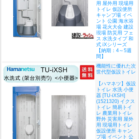
用 屋外用 現場用
トイレ 仮設便所
キャンプ場 イベ
ント 公園 海水浴
場 花火大会 建設
現場 防災用 フェ
ス 水洗タイプ 和
式 iXシリーズ
【納期：4～5週
間】
機能性に優れた次
世代型仮設トイレ
【ハマネツ】仮設
トイレ 水洗 小便
器 [TU-iXSH]
(1521320) イクス
トイレ 簡易トイ
レ 農業用トイレ
野外 災害用 屋外
用 現場用トイレ
仮設便所 キャン
プ場 イベント 公