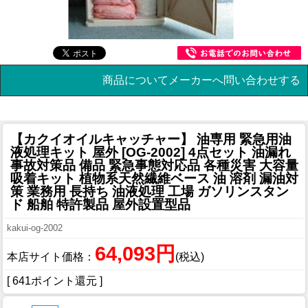
商品についてメーカーへ問い合わせする
【カクイオイルキャッチャー】 油専用 緊急用油
液処理キット 屋外 [OG-2002] 4点セット 油漏れ
事故対策品 備品 緊急事態対応品 各種災害 大容量
吸着キット 植物系天然繊維ベース 油 溶剤 漏油対
策 業務用 長持ち 油液処理 工場 ガソリンスタン
ド 船舶 特許製品 屋外設置型品
kakui-og-2002
64,093円
本店サイト価格：
(税込)
[ 641ポイント還元 ]