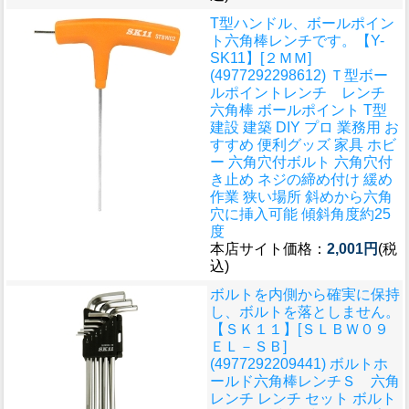
T型ハンドル、ボールポイン
ト六角棒レンチです。
【Y-
SK11】[２ＭＭ]
(4977292298612) Ｔ型ボー
ルポイントレンチ レンチ
六角棒 ボールポイント T型
建設 建築 DIY プロ 業務用 お
すすめ 便利グッズ 家具 ホビ
ー 六角穴付ボルト 六角穴付
き止め ネジの締め付け 緩め
作業 狭い場所 斜めから六角
穴に挿入可能 傾斜角度約25
度
本店サイト価格：
2,001円
(税
込)
ボルトを内側から確実に保持
し、ボルトを落としません。
【ＳＫ１１】[ＳＬＢＷ０９
ＥＬ－ＳＢ]
(4977292209441) ボルトホ
ールド六角棒レンチＳ 六角
レンチ レンチ セット ボルト