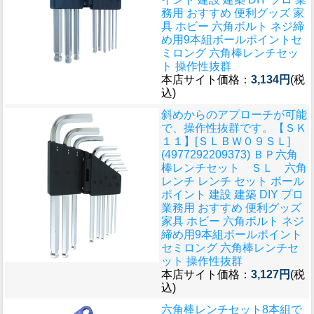
務用 おすすめ 便利グッズ 家
具 ホビー 六角ボルト ネジ締
め用9本組ボールポイントセ
ミロング 六角棒レンチセッ
ト 操作性抜群
本店サイト価格：
3,134円
(税
込)
斜めからのアプローチが可能
で、操作性抜群です。
【ＳＫ
１１】[ＳＬＢＷ０９ＳＬ]
(4977292209373) ＢＰ六角
棒レンチセット ＳＬ 六角
レンチ レンチ セット ボール
ポイント 建設 建築 DIY プロ
業務用 おすすめ 便利グッズ
家具 ホビー 六角ボルト ネジ
締め用9本組ボールポイント
セミロング 六角棒レンチセ
ット 操作性抜群
本店サイト価格：
3,127円
(税
込)
六角棒レンチセット8本組で