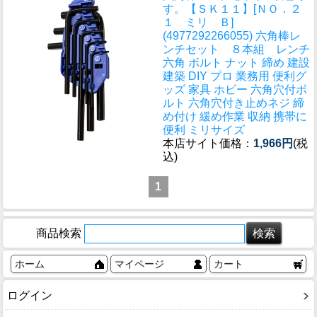
す。
【ＳＫ１１】[ＮＯ．２
１ ミリ Ｂ]
(4977292266055) 六角棒レ
ンチセット ８本組 レンチ
六角 ボルト ナット 締め 建設
建築 DIY プロ 業務用 便利グ
ッズ 家具 ホビー 六角穴付ボ
ルト 六角穴付き止めネジ 締
め付け 緩め作業 収納 携帯に
便利 ミリサイズ
本店サイト価格：
1,966円
(税
込)
1
商品検索
ホーム
マイページ
カート
ログイン