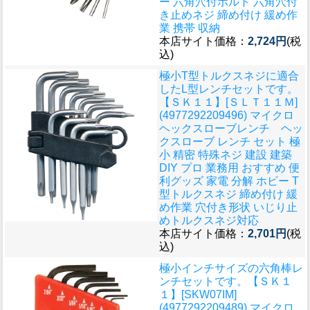
ー 六角穴付ボルト 六角穴付
き止めネジ 締め付け 緩め作
業 携帯 収納
本店サイト価格：
2,724円
(税
込)
極小T型トルクスネジに適合
したL型レンチセットです。
【ＳＫ１１】[ＳＬＴ１１Ｍ]
(4977292209496) マイクロ
ヘックスローブレンチ ヘッ
クスローブ レンチ セット 極
小 精密 特殊ネジ 建設 建築
DIY プロ 業務用 おすすめ 便
利グッズ 家電 分解 ホビー T
型トルクスネジ 締め付け 緩
め作業 穴付き形状 いじり止
めトルクスネジ対応
本店サイト価格：
2,701円
(税
込)
極小インチサイズの六角棒レ
ンチセットです。
【ＳＫ１
１】[SKW07IM]
(4977292209489) マイクロ