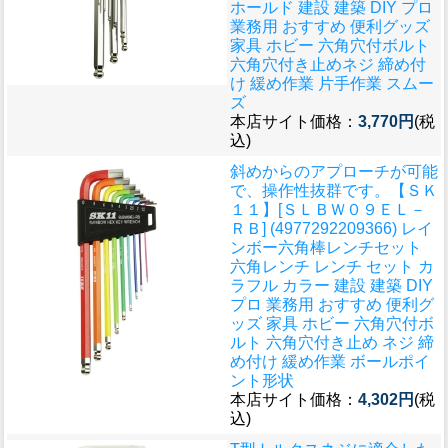
ホールド 建設 建築 DIY プロ
業務用 おすすめ 便利グッズ
家具 ホビー 六角穴付ボルト
六角穴付き止めネジ 締め付
け 緩め作業 片手作業 スムー
ズ
本店サイト価格：
3,770円
(税
込)
斜めからのアプローチが可能
で、操作性抜群です。
【ＳＫ
１１】[ＳＬＢＷ０９ＥＬ－
ＲＢ] (4977292209366) レイ
ンボー六角棒レンチセット
六角レンチ レンチ セット カ
ラフル カラー 建設 建築 DIY
プロ 業務用 おすすめ 便利グ
ッズ 家具 ホビー 六角穴付ボ
ルト 六角穴付き止め ネジ 締
め付け 緩め作業 ボールポイ
ント形状
本店サイト価格：
4,302円
(税
込)