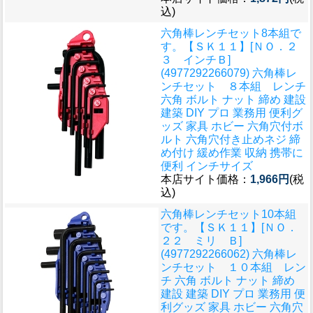
込)
六角棒レンチセット8本組で
す。
【ＳＫ１１】[ＮＯ．２
３ インチＢ]
(4977292266079) 六角棒レ
ンチセット ８本組 レンチ
六角 ボルト ナット 締め 建設
建築 DIY プロ 業務用 便利グ
ッズ 家具 ホビー 六角穴付ボ
ルト 六角穴付き止めネジ 締
め付け 緩め作業 収納 携帯に
便利 インチサイズ
本店サイト価格：
1,966円
(税
込)
六角棒レンチセット10本組
です。
【ＳＫ１１】[ＮＯ．
２２ ミリ Ｂ]
(4977292266062) 六角棒レ
ンチセット １０本組 レン
チ 六角 ボルト ナット 締め
建設 建築 DIY プロ 業務用 便
利グッズ 家具 ホビー 六角穴