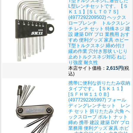
T型トルクスネジに適合した
L型レンチセットです。
【Ｓ
Ｋ１１】[ＳＬＴ０７Ｓ]
(4977292209502) ヘックス
ローブレンチ トルクスレン
チ レンチ セット 特殊ネジ 建
設 建築 DIY プロ 業務用 おす
すめ 便利グッズ 家具 ホビー
T型トルクスネジ 締め付け
緩め作業 穴付き形状 いじり
止めトルクスネジ対応 ねじ
り強度 耐久性
本店サイト価格：
2,615円
(税
込)
携帯に便利な折りたたみ収納
タイプです。
【ＳＫ１１】
[ＳＦＨＷ１１０Ｂ]
(4977292265997) フォール
ディングレンチセット レン
チ セット 折りたたみ 六角 ヘ
ックスローブ ボルト ナット
締め 携帯 建設 建築 DIY プロ
業務用 便利グッズ 家具 ホビ