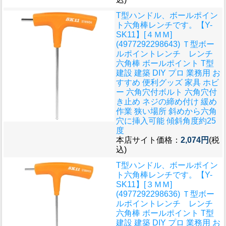
T型ハンドル、ボールポイン
ト六角棒レンチです。
【Y-
SK11】[４ＭＭ]
(4977292298643) Ｔ型ボー
ルポイントレンチ レンチ
六角棒 ボールポイント T型
建設 建築 DIY プロ 業務用 お
すすめ 便利グッズ 家具 ホビ
ー 六角穴付ボルト 六角穴付
き止め ネジの締め付け 緩め
作業 狭い場所 斜めから六角
穴に挿入可能 傾斜角度約25
度
本店サイト価格：
2,074円
(税
込)
T型ハンドル、ボールポイン
ト六角棒レンチです。
【Y-
SK11】[３ＭＭ]
(4977292298636) Ｔ型ボー
ルポイントレンチ レンチ
六角棒 ボールポイント T型
建設 建築 DIY プロ 業務用 お