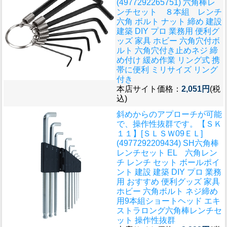
(4977292265751) 六角棒レ
ンチセット ８本組 レンチ
六角 ボルト ナット 締め 建設
建築 DIY プロ 業務用 便利グ
ッズ 家具 ホビー 六角穴付ボ
ルト 六角穴付き止めネジ 締
め付け 緩め作業 リング式 携
帯に便利 ミリサイズ リング
付き
本店サイト価格：
2,051円
(税
込)
斜めからのアプローチが可能
で、操作性抜群です。
【ＳＫ
１１】[ＳＬＳＷ09ＥＬ]
(4977292209434) SH六角棒
レンチセット EL 六角レン
チ レンチ セット ボールポイ
ント 建設 建築 DIY プロ 業務
用 おすすめ 便利グッズ 家具
ホビー 六角ボルト ネジ締め
用9本組ショートヘッド エキ
ストラロング六角棒レンチセ
ット 操作性抜群