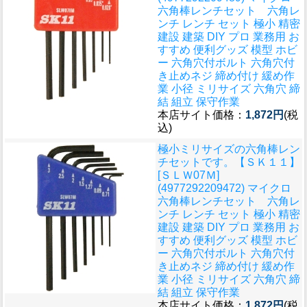
六角棒レンチセット 六角レ
ンチ レンチ セット 極小 精密
建設 建築 DIY プロ 業務用 お
すすめ 便利グッズ 模型 ホビ
ー 六角穴付ボルト 六角穴付
き止めネジ 締め付け 緩め作
業 小径 ミリサイズ 六角穴 締
結 組立 保守作業
本店サイト価格：
1,872円
(税
込)
極小ミリサイズの六角棒レン
チセットです。
【ＳＫ１１】
[ＳＬＷ07Ｍ]
(4977292209472) マイクロ
六角棒レンチセット 六角レ
ンチ レンチ セット 極小 精密
建設 建築 DIY プロ 業務用 お
すすめ 便利グッズ 模型 ホビ
ー 六角穴付ボルト 六角穴付
き止めネジ 締め付け 緩め作
業 小径 ミリサイズ 六角穴 締
結 組立 保守作業
本店サイト価格：
1,872円
(税