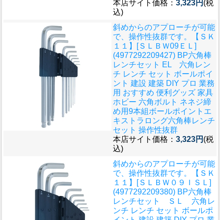
本店サイト価格：
3,323円
(税
込)
斜めからのアプローチが可能
で、操作性抜群です。
【ＳＫ
１１】[ＳＬＢＷ09ＥＬ]
(4977292209427) BP六角棒
レンチセット EL 六角レン
チ レンチ セット ボールポイ
ント 建設 建築 DIY プロ 業務
用 おすすめ 便利グッズ 家具
ホビー 六角ボルト ネネジ締
め用9本組ボールポイントエ
キストラロング六角棒レンチ
セット 操作性抜群
本店サイト価格：
3,323円
(税
込)
斜めからのアプローチが可能
で、操作性抜群です。
【ＳＫ
１１】[ＳＬＢＷ０９ＩＳＬ]
(4977292209380) BP六角棒
レンチセット ＳＬ 六角レ
ンチ レンチ セット ボールポ
イント 建設 建築 DIY プロ 業