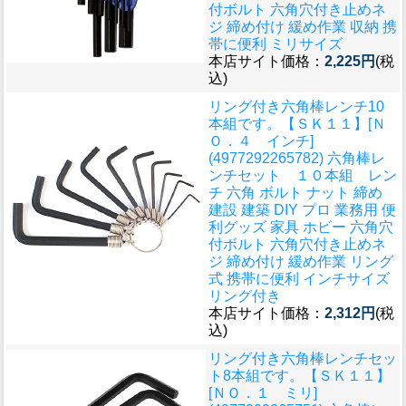
付ボルト 六角穴付き止めネ
ジ 締め付け 緩め作業 収納 携
帯に便利 ミリサイズ
本店サイト価格：
2,225円
(税
込)
リング付き六角棒レンチ10
本組です。
【ＳＫ１１】[Ｎ
Ｏ．４ インチ]
(4977292265782) 六角棒レ
ンチセット １０本組 レン
チ 六角 ボルト ナット 締め
建設 建築 DIY プロ 業務用 便
利グッズ 家具 ホビー 六角穴
付ボルト 六角穴付き止めネ
ジ 締め付け 緩め作業 リング
式 携帯に便利 インチサイズ
リング付き
本店サイト価格：
2,312円
(税
込)
リング付き六角棒レンチセッ
ト8本組です。
【ＳＫ１１】
[ＮＯ．１ ミリ]