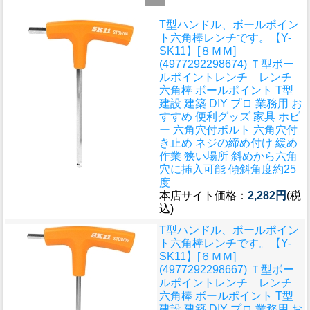
T型ハンドル、ボールポイン
ト六角棒レンチです。
【Y-
SK11】[８ＭＭ]
(4977292298674) Ｔ型ボー
ルポイントレンチ レンチ
六角棒 ボールポイント T型
建設 建築 DIY プロ 業務用 お
すすめ 便利グッズ 家具 ホビ
ー 六角穴付ボルト 六角穴付
き止め ネジの締め付け 緩め
作業 狭い場所 斜めから六角
穴に挿入可能 傾斜角度約25
度
本店サイト価格：
2,282円
(税
込)
T型ハンドル、ボールポイン
ト六角棒レンチです。
【Y-
SK11】[６ＭＭ]
(4977292298667) Ｔ型ボー
ルポイントレンチ レンチ
六角棒 ボールポイント T型
建設 建築 DIY プロ 業務用 お