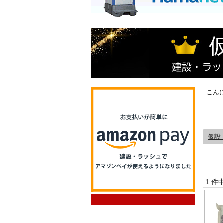
こん
仮設
2013
資材,
1 件