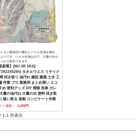
油ともに吸収性の優れたパイル生地を集め
ウエスです。パイル生地なので、大量の水や
しっかり除去できます。
産業】[NU-3R 1KG]
77292245265) タオルウエス リサイク
掃 拭き取り 油汚れ 建設 建築 土木 工
場 作業 プロ 業務用 まとめ買い エコ
め 便利グッズ DIY 掃除 洗車 ガレ
 大量の油汚れ 大量の水 塗料 拭き取
よく吸い取る 造船 コンビナート作業
イト価格：
2,209円
中 1-1 件表示