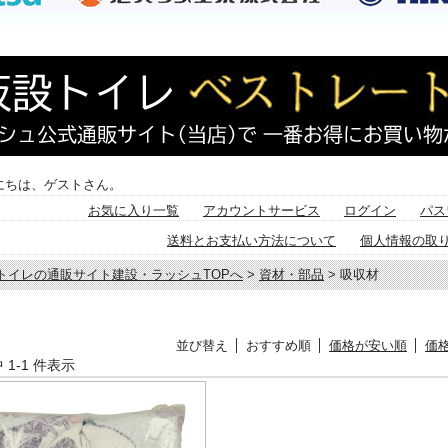
にちは、ゲストさん。
お気に入り一覧
アカウントサービス
ログイン
パス
送料とお支払い方法について
個人情報の取
トイレの通販サイト建設・ラッシュTOPへ
>
資材・部品
> 吸収材
/02/18 16:13:32
更新
部品専門店,吸収材
並び替え
おすすめ順
価格が安い順
価
中 1-1 件表示