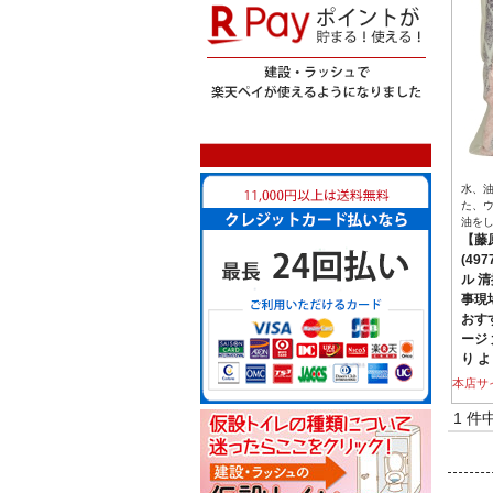
水、
た、
油を
【藤原
(49
ル 清
事現
おすす
ージ
り 
本店サ
1 件