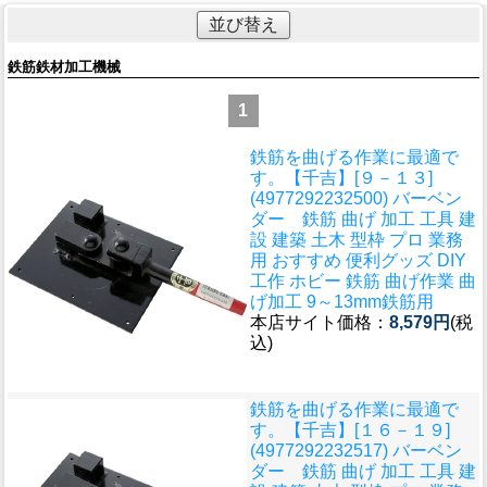
並び替え
鉄筋鉄材加工機械
1
鉄筋を曲げる作業に最適で
す。
【千吉】[９－１３]
(4977292232500) バーベン
ダー 鉄筋 曲げ 加工 工具 建
設 建築 土木 型枠 プロ 業務
用 おすすめ 便利グッズ DIY
工作 ホビー 鉄筋 曲げ作業 曲
げ加工 9～13mm鉄筋用
本店サイト価格：
8,579円
(税
込)
鉄筋を曲げる作業に最適で
す。
【千吉】[１６－１９]
(4977292232517) バーベン
ダー 鉄筋 曲げ 加工 工具 建