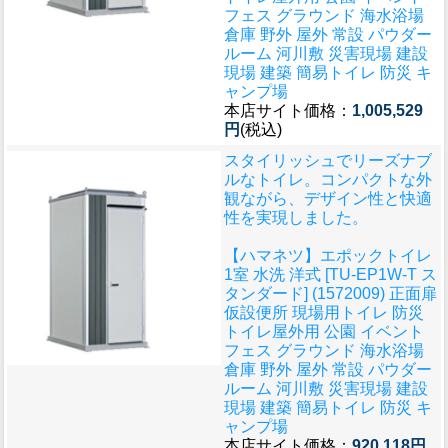
フェス グラウンド 海水浴場
倉庫 野外 屋外 常設 パウダー
ルーム 河川敷 災害現場 建設
現場 建築 簡易トイレ 防災 キ
ャンプ場
本店サイト価格：
1,005,529
円
(税込)
スタイリッシュでリーズナブ
ルなトイレ。コンパクトな外
観ながら、デザイン性と快適
性を実現しました。
【ハマネツ】エポックトイレ
1室 水洗 洋式 [TU-EP1W-T ス
タンダード] (1572009) 正面扉
仮設便所 現場用トイレ 防災
トイレ屋外用 公園 イベント
フェス グラウンド 海水浴場
倉庫 野外 屋外 常設 パウダー
ルーム 河川敷 災害現場 建設
現場 建築 簡易トイレ 防災 キ
ャンプ場
本店サイト価格：
920,118円