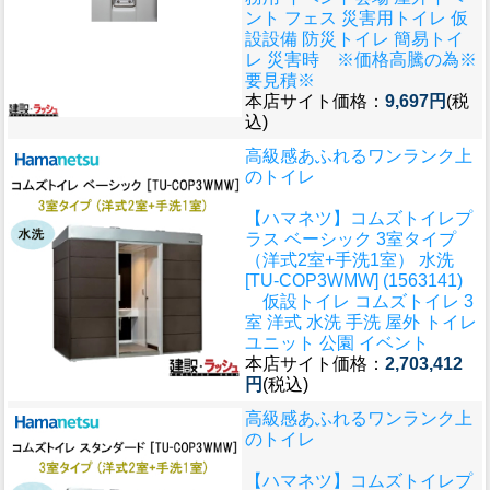
ント フェス 災害用トイレ 仮
設設備 防災トイレ 簡易トイ
レ 災害時 ※価格高騰の為※
要見積※
本店サイト価格：
9,697円
(税
込)
高級感あふれるワンランク上
のトイレ
【ハマネツ】コムズトイレプ
ラス ベーシック 3室タイプ
（洋式2室+手洗1室） 水洗
[TU-COP3WMW] (1563141)
仮設トイレ コムズトイレ 3
室 洋式 水洗 手洗 屋外 トイレ
ユニット 公園 イベント
本店サイト価格：
2,703,412
円
(税込)
高級感あふれるワンランク上
のトイレ
【ハマネツ】コムズトイレプ