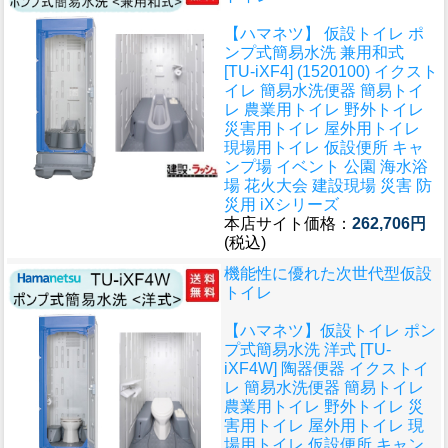
【ハマネツ】 仮設トイレ ポ
ンプ式簡易水洗 兼用和式
[TU-iXF4] (1520100) イクスト
イレ 簡易水洗便器 簡易トイ
レ 農業用トイレ 野外トイレ
災害用トイレ 屋外用トイレ
現場用トイレ 仮設便所 キャ
ンプ場 イベント 公園 海水浴
場 花火大会 建設現場 災害 防
災用 iXシリーズ
本店サイト価格：
262,706円
(税込)
機能性に優れた次世代型仮設
トイレ
【ハマネツ】仮設トイレ ポン
プ式簡易水洗 洋式 [TU-
iXF4W] 陶器便器 イクストイ
レ 簡易水洗便器 簡易トイレ
農業用トイレ 野外トイレ 災
害用トイレ 屋外用トイレ 現
場用トイレ 仮設便所 キャン