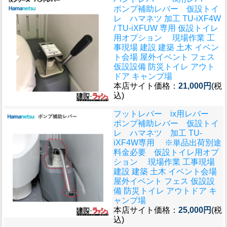
ポンプ補助レバー 仮設トイ
レ ハマネツ 加工 TU-iXF4W
/ TU-iXFUW 専用 仮設トイレ
用オプション 現場作業 工
事現場 建設 建築 土木 イベン
ト会場 屋外イベント フェス
仮設設備 防災トイレ アウト
ドア キャンプ場
本店サイト価格：
21,000円
(税
込)
フットレバー ix用レバー
ポンプ補助レバー 仮設トイ
レ ハマネツ 加工 TU-
iXF4W専用 ※単品出荷別途
料金必要 仮設トイレ用オプ
ション 現場作業 工事現場
建設 建築 土木 イベント会場
屋外イベント フェス 仮設設
備 防災トイレ アウトドア キ
ャンプ場
本店サイト価格：
25,000円
(税
込)