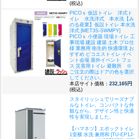
(税込)
PICOｓ 仮設トイレ 洋式ト
イレ 水洗洋式 本水洗
【み
のる産業】仮設トイレ 本水洗
洋式 [MET3S-SWMPY]
PICOｓ 小便器 現場トイレ 工
事現場 建設 建築 土木 プロ仕
様 業務用 衛生的 快適環境 お
すすめ ピコエストイレ イベ
ント会場 屋外イベント フェ
ス 災害用トイレ 避難所 ※
ご注文の際はドアの色を選択
してください。
本店サイト価格：
232,165円
(税込)
スタイリッシュでリーズナブ
ルなトイレ。コンパクトな外
観ながら、デザイン性と快適
性を実現しました。
【ハマネツ】エポックトイレ
1室横 水洗 兼用和 [TU-EP1J-