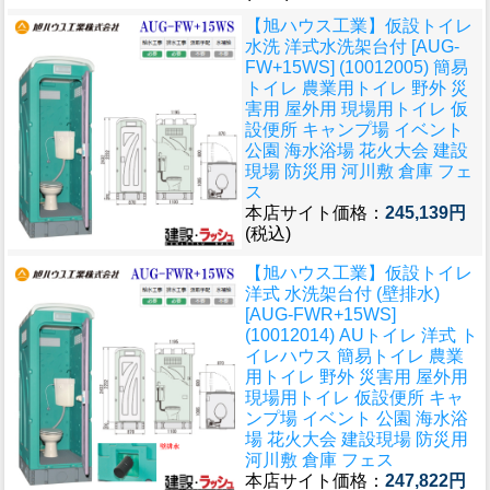
【旭ハウス工業】仮設トイレ
水洗 洋式水洗架台付 [AUG-
FW+15WS] (10012005) 簡易
トイレ 農業用トイレ 野外 災
害用 屋外用 現場用トイレ 仮
設便所 キャンプ場 イベント
公園 海水浴場 花火大会 建設
現場 防災用 河川敷 倉庫 フェ
ス
本店サイト価格：
245,139円
(税込)
【旭ハウス工業】仮設トイレ
洋式 水洗架台付 (壁排水)
[AUG-FWR+15WS]
(10012014) AUトイレ 洋式 ト
イレハウス 簡易トイレ 農業
用トイレ 野外 災害用 屋外用
現場用トイレ 仮設便所 キャ
ンプ場 イベント 公園 海水浴
場 花火大会 建設現場 防災用
河川敷 倉庫 フェス
本店サイト価格：
247,822円