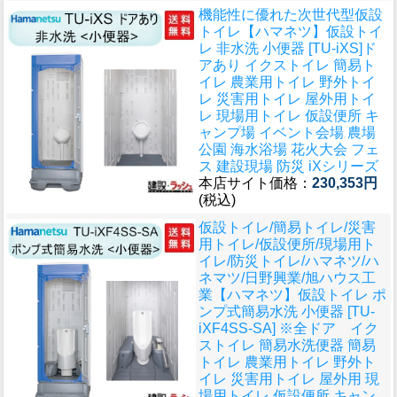
機能性に優れた次世代型仮設
トイレ
【ハマネツ】仮設トイ
レ 非水洗 小便器 [TU-iXS]ド
アあり イクストイレ 簡易ト
イレ 農業用トイレ 野外トイ
レ 災害用トイレ 屋外用トイ
レ 現場用トイレ 仮設便所 キ
ャンプ場 イベント会場 農場
公園 海水浴場 花火大会 フェ
ス 建設現場 防災 iXシリーズ
本店サイト価格：
230,353円
(税込)
仮設トイレ/簡易トイレ/災害
用トイレ/仮設便所/現場用ト
イレ/防災トイレ/ハマネツ/ハ
ネマツ/日野興業/旭ハウス工
業
【ハマネツ】仮設トイレ ポ
ンプ式簡易水洗 小便器 [TU-
iXF4SS-SA] ※全ドア イク
ストイレ 簡易水洗便器 簡易
トイレ 農業用トイレ 野外ト
イレ 災害用トイレ 屋外用 現
場用トイレ 仮設便所 キャン