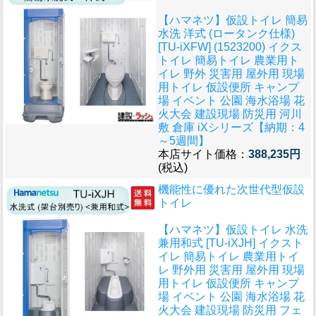
【ハマネツ】仮設トイレ 簡易
水洗 洋式 (ロータンク仕様)
[TU-iXFW] (1523200) イクス
トイレ 簡易トイレ 農業用ト
イレ 野外 災害用 屋外用 現場
用トイレ 仮設便所 キャンプ
場 イベント 公園 海水浴場 花
火大会 建設現場 防災用 河川
敷 倉庫 iXシリーズ【納期：4
～5週間】
本店サイト価格：
388,235円
(税込)
機能性に優れた次世代型仮設
トイレ
【ハマネツ】仮設トイレ 水洗
兼用和式 [TU-iXJH] イクスト
イレ 簡易トイレ 農業用トイ
レ 野外用 災害用 屋外用 現場
用トイレ 仮設便所 キャンプ
場 イベント 公園 海水浴場 花
火大会 建設現場 防災用 フェ