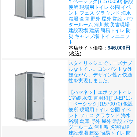
Y ベーシック] (1570050) 仮設
便所 現場用トイレ 公園 イベ
ント フェス グラウンド 海水
浴場 倉庫 野外 屋外 常設 パウ
ダールーム 河川敷 災害現場
建設現場 建築 簡易トイレ 防
災 キャンプ場 トイレユニッ
ト
本店サイト価格：
946,000円
(税込)
スタイリッシュでリーズナブ
ルなトイレ。コンパクトな外
観ながら、デザイン性と快適
性を実現しました。
【ハマネツ】エポックトイレ
1室縦 水洗 兼用和 [TU-EP1J-
T ベーシック] (1570070) 仮設
便所 現場用トイレ 公園 イベ
ント フェス グラウンド 海水
浴場 倉庫 野外 屋外 常設 パウ
ダールーム 河川敷 災害現場
建設現場 建築 簡易トイレ 防