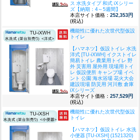
ス 水洗タイプ 和式 iXシリー
ズ【納期：4～5週間】
本店サイト価格：
252,353円
(税込)
機能性に優れた次世代型仮設
トイレ
【ハマネツ】仮設トイレ 水洗
洋式 [TU-iXWH] イクストイレ
簡易トイレ 農業用トイレ 野
外 災害用 屋外用 現場用トイ
レ 仮設便所 キャンプ場 イベ
ント 公園 海水浴場 花火大会
建設現場 防災用 河川敷 倉庫
iXシリーズ
本店サイト価格：
257,529円
(税込)
機能性に優れた次世代型仮設
トイレ
【ハマネツ】仮設トイレ 水洗
小便器 [TU-iXSH] (1521320)