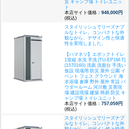
災 キャンプ場 トイレユニッ
ト
本店サイト価格：
946,000円
(税込)
スタイリッシュでリーズナブ
ルなトイレ。コンパクトな外
観ながら、デザイン性と快適
性を実現しました。
【ハマネツ】エポックトイレ
1室縦 水洗 手洗 [TU-EP1M-T]
(1570160) 洗面 洗面台 手洗い
仮設 現場用 防災 屋外 公園 イ
ベント フェス グラウンド 海
水浴場 倉庫 野外 屋外 常設 パ
ウダールーム 河川敷 災害現
場 建設現場 建築 簡易 防災 キ
ャンプ場 トイレユニット
本店サイト価格：
757,059円
(税込)
スタイリッシュでリーズナブ
ルなトイレ。コンパクトな外
観ながら、デザイン性と快適