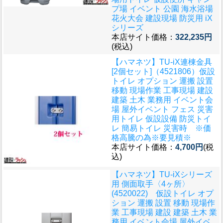
プ場 イベント 公園 海水浴場
花火大会 建設現場 防災用 iX
シリーズ
本店サイト価格：
322,235円
(税込)
【ハマネツ】TU-iX連棟金具
[2個セット]（4521806）仮設
トイレ オプション 運搬 設置
移動 現場作業 工事現場 建設
建築 土木 業務用 イベント会
場 屋外イベント フェス 災害
用トイレ 仮設設備 防災トイ
レ 簡易トイレ 災害時 ※価
格高騰の為※要見積※
本店サイト価格：
4,700円
(税
込)
【ハマネツ】TU-iXシリーズ
用 側面取手〈4ヶ所〉
(4520022) 仮設トイレ オプ
ション 運搬 設置 移動 現場作
業 工事現場 建設 建築 土木 業
務用 イベント会場 屋外イベ