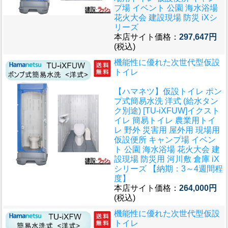
プ場 イベント 公園 海水浴場
花火大会 建設現場 防災 iXシ
リーズ
本店サイト価格：
297,647円
(税込)
機能性に優れた次世代型仮設
トイレ
【ハマネツ】仮設トイレ ポン
プ式簡易水洗 洋式 (給水タン
ク別途) [TU-iXFUW]イクスト
イレ 簡易トイレ 農業用トイ
レ 野外 災害用 屋外用 現場用
仮設便所 キャンプ場 イベン
ト 公園 海水浴場 花火大会 建
設現場 防災用 河川敷 倉庫 iX
シリーズ 【納期：3～4週間程
度】
本店サイト価格：
264,000円
(税込)
機能性に優れた次世代型仮設
トイレ