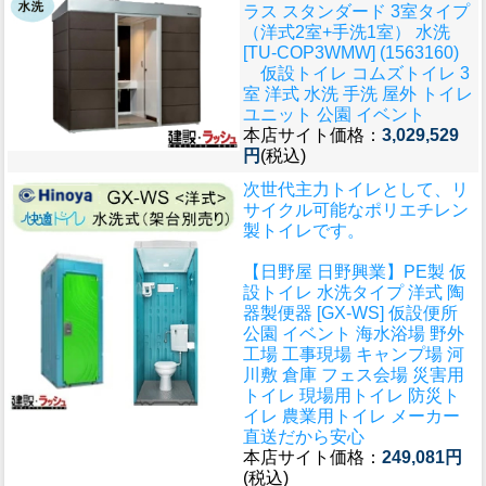
ラス スタンダード 3室タイプ
（洋式2室+手洗1室） 水洗
[TU-COP3WMW] (1563160)
仮設トイレ コムズトイレ 3
室 洋式 水洗 手洗 屋外 トイレ
ユニット 公園 イベント
本店サイト価格：
3,029,529
円
(税込)
次世代主力トイレとして、リ
サイクル可能なポリエチレン
製トイレです。
【日野屋 日野興業】PE製 仮
設トイレ 水洗タイプ 洋式 陶
器製便器 [GX-WS] 仮設便所
公園 イベント 海水浴場 野外
工場 工事現場 キャンプ場 河
川敷 倉庫 フェス会場 災害用
トイレ 現場用トイレ 防災ト
イレ 農業用トイレ メーカー
直送だから安心
本店サイト価格：
249,081円
(税込)