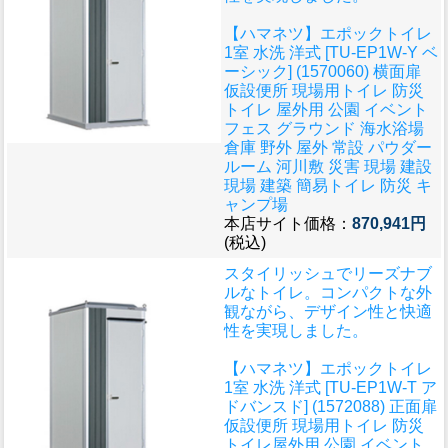
【ハマネツ】エポックトイレ
1室 水洗 洋式 [TU-EP1W-Y ベ
ーシック] (1570060) 横面扉
仮設便所 現場用トイレ 防災
トイレ 屋外用 公園 イベント
フェス グラウンド 海水浴場
倉庫 野外 屋外 常設 パウダー
ルーム 河川敷 災害 現場 建設
現場 建築 簡易トイレ 防災 キ
ャンプ場
本店サイト価格：
870,941円
(税込)
スタイリッシュでリーズナブ
ルなトイレ。コンパクトな外
観ながら、デザイン性と快適
性を実現しました。
【ハマネツ】エポックトイレ
1室 水洗 洋式 [TU-EP1W-T ア
ドバンスド] (1572088) 正面扉
仮設便所 現場用トイレ 防災
トイレ屋外用 公園 イベント