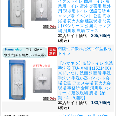
イクストイレ 簡易トイレ 農
業用トイレ 野外 災害用 屋外
用 現場用トイレ 仮設便所 キ
ャンプ場 イベント 公園 海水
浴場 花火大会 建設現場 防災
用 iXシリーズ 公園 キャンプ
場 河川敷 農場 フェス
本店サイト価格：
205,765円
(税込)
機能性に優れた次世代型仮設
トイレ
【ハマネツ】仮設トイレ 水洗
手洗器 [TU-iXMH] (1521400)
※ドアなし 洗面 洗面所 手洗
手洗い 手洗い器 イベント会
場 公園 フェス会場 花火大会
現場 事務所 倉庫 河川敷 ixシ
リーズ 建設現場 農場【納
期：4～5週間】
本店サイト価格：
183,765円
(税込)
ハンドレバー ix用レバー