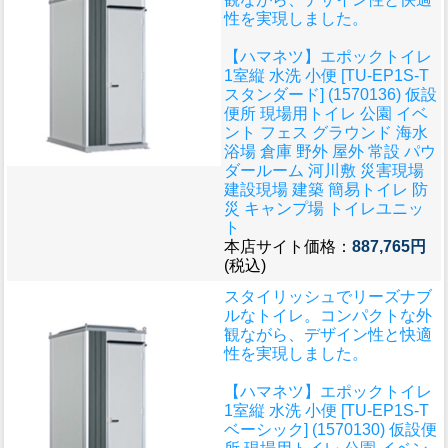
性を実現しました。
【ハマネツ】エポックトイレ
1室縦 水洗 小便 [TU-EP1S-T
スタンダード] (1570136) 仮設
便所 現場用トイレ 公園 イベ
ント フェス グラウンド 海水
浴場 倉庫 野外 屋外 常設 パウ
ダールーム 河川敷 災害現場
建設現場 建築 簡易トイレ 防
災 キャンプ場 トイレユニッ
ト
本店サイト価格：
887,765円
(税込)
スタイリッシュでリーズナブ
ルなトイレ。コンパクトな外
観ながら、デザイン性と快適
性を実現しました。
【ハマネツ】エポックトイレ
1室縦 水洗 小便 [TU-EP1S-T
ベーシック] (1570130) 仮設便