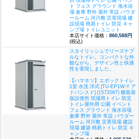
所 現場用トイレ 公園 イベン
ト フェス グラウンド 海水浴
場 倉庫 野外 屋外 常設 パウダ
ールーム 河川敷 災害現場 建
設現場 簡易トイレ 防災 キャ
ンプ場 トイレユニット
本店サイト価格：
860,588円
(税込)
スタイリッシュでリーズナブ
ルなトイレ。コンパクトな外
観ながら、デザイン性と快適
性を実現しました。
【ハマネツ】エポックトイレ
1室 水洗 洋式 [TU-EP1W-Y ア
ドバンスド] (1572087) 横面扉
仮設便所 現場用トイレ 防災
トイレ屋外用 公園 イベント
フェス グラウンド 海水浴場
倉庫 野外 屋外 常設 パウダー
ルーム 河川敷 災害現場 建設
現場 建築 簡易トイレ 防災 キ
ャンプ場