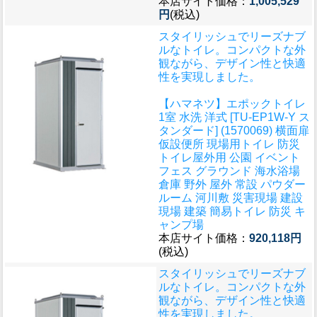
本店サイト価格：
1,005,529
円
(税込)
スタイリッシュでリーズナブ
ルなトイレ。コンパクトな外
観ながら、デザイン性と快適
性を実現しました。
【ハマネツ】エポックトイレ
1室 水洗 洋式 [TU-EP1W-Y ス
タンダード] (1570069) 横面扉
仮設便所 現場用トイレ 防災
トイレ屋外用 公園 イベント
フェス グラウンド 海水浴場
倉庫 野外 屋外 常設 パウダー
ルーム 河川敷 災害現場 建設
現場 建築 簡易トイレ 防災 キ
ャンプ場
本店サイト価格：
920,118円
(税込)
スタイリッシュでリーズナブ
ルなトイレ。コンパクトな外
観ながら、デザイン性と快適
性を実現しました。