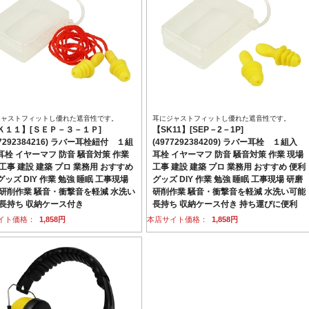
ジャストフィットし優れた遮音性です。
耳にジャストフィットし優れた遮音性です。
Ｋ１１】[ＳＥＰ－３－１Ｐ]
【SK11】[SEP－2－1P]
77292384216) ラバー耳栓紐付 １組
(4977292384209) ラバー耳栓 １組入
耳栓 イヤーマフ 防音 騒音対策 作業
耳栓 イヤーマフ 防音 騒音対策 作業 現場
工事 建設 建築 プロ 業務用 おすすめ
工事 建設 建築 プロ 業務用 おすすめ 便利
ッズ DIY 作業 勉強 睡眠 工事現場
グッズ DIY 作業 勉強 睡眠 工事現場 研磨
 研削作業 騒音・衝撃音を軽減 水洗い
研削作業 騒音・衝撃音を軽減 水洗い可能
 長持ち 収納ケース付き
長持ち 収納ケース付き 持ち運びに便利
イト価格：
1,858円
本店サイト価格：
1,858円