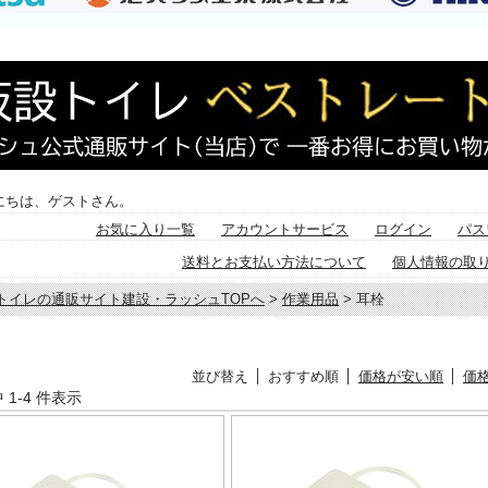
にちは、ゲストさん。
お気に入り一覧
アカウントサービス
ログイン
パス
送料とお支払い方法について
個人情報の取
トイレの通販サイト建設・ラッシュTOPへ
>
作業用品
> 耳栓
/02/18 16:13:32
更新
品専門店,耳栓
並び替え
おすすめ順
価格が安い順
価
中 1-4 件表示