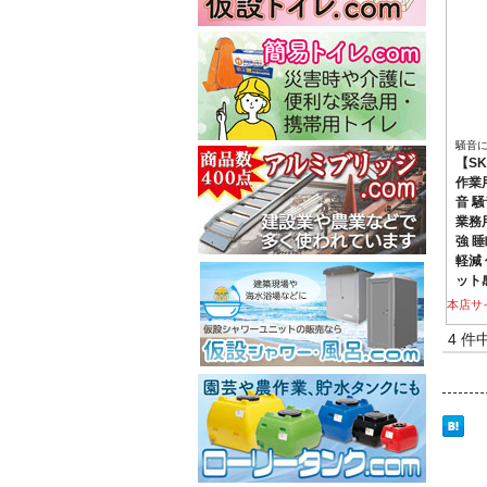
騒音
【SK
作業
音 騒
業務用
強 
軽減
ット
本店サ
4 件