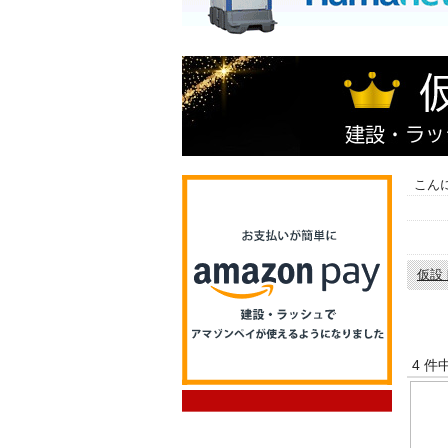
こん
仮設
2013
作業用
4 件