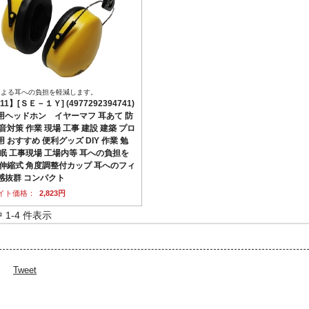
による耳への負担を軽減します。
11】[ＳＥ－１Ｙ] (4977292394741)
用ヘッドホン イヤーマフ 耳あて 防
音対策 作業 現場 工事 建設 建築 プロ
 おすすめ 便利グッズ DIY 作業 勉
睡眠 工事現場 工場内等 耳への負担を
 伸縮式 角度調整付カップ 耳へのフィ
感抜群 コンパクト
イト価格：
2,823円
中 1-4 件表示
Tweet