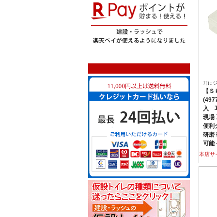
耳に
【Ｓ
(49
入 
現場 
便利グ
研磨
可能
本店サ