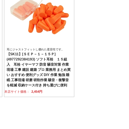
耳にジャストフィットし優れた遮音性です。
【SK11】[ＳＥＰ－１－１５Ｐ]
(4977292384193) ソフト耳栓 １５組
入 耳栓 イヤーマフ 防音 騒音対策 作業
現場 工事 建設 建築 プロ 業務用 まとめ買
い おすすめ 便利グッズ DIY 作業 勉強 睡
眠 工事現場 研磨 研削作業 騒音・衝撃音
を軽減 収納ケース付き 持ち運びに便利
本店サイト価格：
2,454円