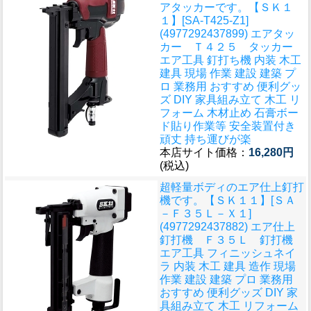
アタッカーです。
【ＳＫ１
１】[SA-T425-Z1]
(4977292437899) エアタッ
カー Ｔ４２５ タッカー
エア工具 釘打ち機 内装 木工
建具 現場 作業 建設 建築 プ
ロ 業務用 おすすめ 便利グッ
ズ DIY 家具組み立て 木工 リ
フォーム 木材止め 石膏ボー
ド貼り作業等 安全装置付き
頑丈 持ち運びが楽
本店サイト価格：
16,280円
(税込)
超軽量ボディのエア仕上釘打
機です。
【ＳＫ１１】[ＳＡ
－Ｆ３５Ｌ－Ｘ１]
(4977292437882) エア仕上
釘打機 Ｆ３５Ｌ 釘打機
エア工具 フィニッシュネイ
ラ 内装 木工 建具 造作 現場
作業 建設 建築 プロ 業務用
おすすめ 便利グッズ DIY 家
具組み立て 木工 リフォーム