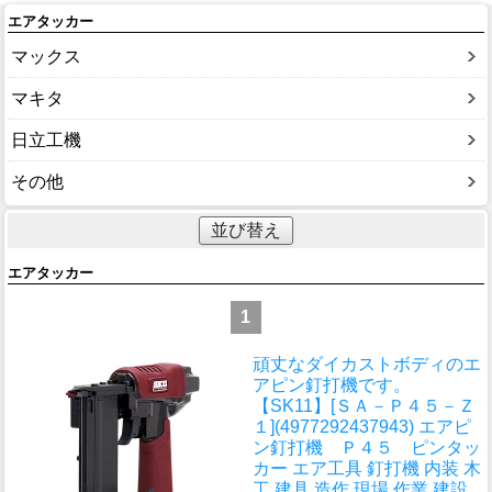
エアタッカー
マックス
マキタ
日立工機
その他
並び替え
エアタッカー
1
頑丈なダイカストボディのエ
アピン釘打機です。
【SK11】[ＳＡ－Ｐ４５－Ｚ
１](4977292437943) エアピ
ン釘打機 Ｐ４５ ピンタッ
カー エア工具 釘打機 内装 木
工 建具 造作 現場 作業 建設