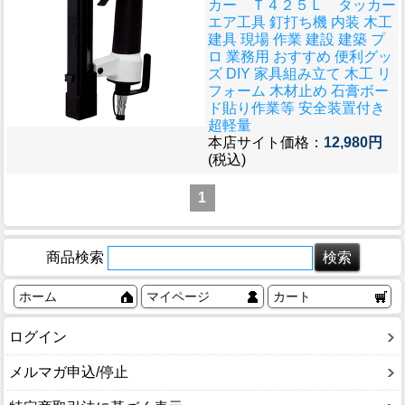
カー Ｔ４２５Ｌ タッカー
エア工具 釘打ち機 内装 木工
建具 現場 作業 建設 建築 プ
ロ 業務用 おすすめ 便利グッ
ズ DIY 家具組み立て 木工 リ
フォーム 木材止め 石膏ボー
ド貼り作業等 安全装置付き
超軽量
本店サイト価格：
12,980円
(税込)
1
商品検索
ホーム
マイページ
カート
ログイン
メルマガ申込/停止