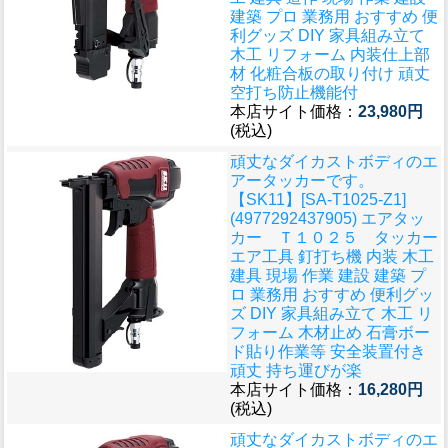
建築 プロ 業務用 おすすめ 便
利グッズ DIY 家具組み立て
木工 リフォーム 内装仕上部
材 化粧合板の取り付け 頑丈
空打ち防止機能付
本店サイト価格：
23,980円
(税込)
頑丈なダイカストボディのエ
アータッカーです。
【SK11】[SA-T1025-Z1]
(4977292437905) エアタッ
カー Ｔ１０２５ タッカー
エア工具 釘打ち機 内装 木工
建具 現場 作業 建設 建築 プ
ロ 業務用 おすすめ 便利グッ
ズ DIY 家具組み立て 木工 リ
フォーム 木材止め 石膏ボー
ド貼り作業等 安全装置付き
頑丈 持ち運びが楽
本店サイト価格：
16,280円
(税込)
頑丈なダイカストボディのエ