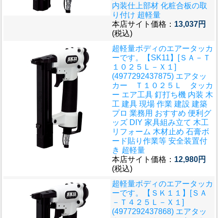
内装仕上部材 化粧合板の取
り付け 超軽量
本店サイト価格：
13,037円
(税込)
超軽量ボディのエアータッカ
ーです。
【SK11】[ＳＡ－Ｔ
１０２５Ｌ－Ｘ１]
(4977292437875) エアタッ
カー Ｔ１０２５Ｌ タッカ
ー エア工具 釘打ち機 内装 木
工 建具 現場 作業 建設 建築
プロ 業務用 おすすめ 便利グ
ッズ DIY 家具組み立て 木工
リフォーム 木材止め 石膏ボ
ード貼り作業等 安全装置付
き 超軽量
本店サイト価格：
12,980円
(税込)
超軽量ボディのエアータッカ
ーです。
【ＳＫ１１】[ＳＡ
－Ｔ４２５Ｌ－Ｘ１]
(4977292437868) エアタッ