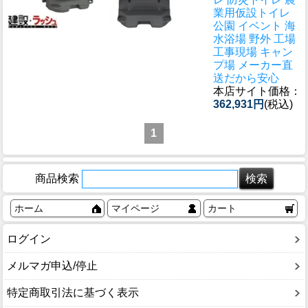
業用仮設トイレ
公園 イベント 海
水浴場 野外 工場
工事現場 キャン
プ場 メーカー直
送だから安心
本店サイト価格：
362,931円
(税込)
1
商品検索
ホーム
マイページ
カート
ログイン
メルマガ申込/停止
特定商取引法に基づく表示