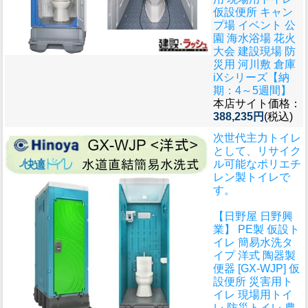
仮設便所 キャン
プ場 イベント 公
園 海水浴場 花火
大会 建設現場 防
災用 河川敷 倉庫
iXシリーズ【納
期：4～5週間】
本店サイト価格：
388,235円
(税込)
次世代主力トイレ
として、リサイク
ル可能なポリエチ
レン製トイレで
す。
【日野屋 日野興
業】 PE製 仮設ト
イレ 簡易水洗タ
イプ 洋式 陶器製
便器 [GX-WJP] 仮
設便所 災害用ト
イレ 現場用トイ
レ 防災トイレ 農