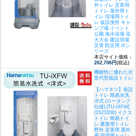
外トイレ 災害用
トイレ 屋外用ト
イレ 現場用トイ
レ 仮設便所 キャ
ンプ場 イベント
公園 海水浴場 花
火大会 建設現場
災害 防災用 iXシ
リーズ
本店サイト価格：
262,706円
(税込)
機能性に優れた次
世代型仮設トイレ
【ハマネツ】仮設
トイレ 簡易水洗
洋式 (ロータンク
仕様) [TU-iXFW]
(1523200) イクス
トイレ 簡易トイ
レ 農業用トイレ
野外 災害用 屋外
用 現場用トイレ