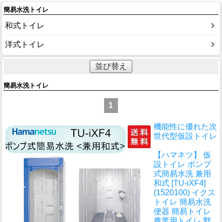
簡易水洗トイレ
和式トイレ
洋式トイレ
並び替え
簡易水洗トイレ
1
機能性に優れた次
世代型仮設トイレ
【ハマネツ】 仮
設トイレ ポンプ
式簡易水洗 兼用
和式 [TU-iXF4]
(1520100) イクス
トイレ 簡易水洗
便器 簡易トイレ
農業用トイレ 野