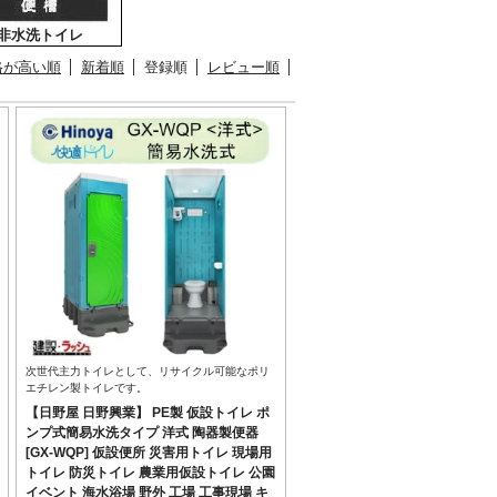
非水洗トイレ
格が高い順
新着順
登録順
レビュー順
次世代主力トイレとして、リサイクル可能なポリ
エチレン製トイレです。
【日野屋 日野興業】 PE製 仮設トイレ ポ
ンプ式簡易水洗タイプ 洋式 陶器製便器
[GX-WQP] 仮設便所 災害用トイレ 現場用
トイレ 防災トイレ 農業用仮設トイレ 公園
イベント 海水浴場 野外 工場 工事現場 キ