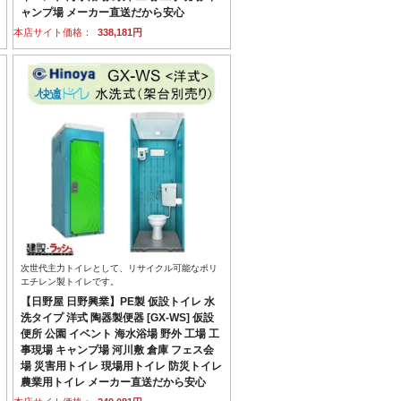
ャンプ場 メーカー直送だから安心
本店サイト価格：
338,181円
次世代主力トイレとして、リサイクル可能なポリ
エチレン製トイレです。
【日野屋 日野興業】PE製 仮設トイレ 水
洗タイプ 洋式 陶器製便器 [GX-WS] 仮設
便所 公園 イベント 海水浴場 野外 工場 工
事現場 キャンプ場 河川敷 倉庫 フェス会
場 災害用トイレ 現場用トイレ 防災トイレ
農業用トイレ メーカー直送だから安心