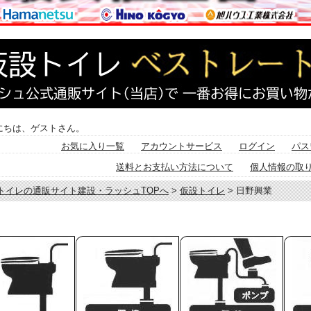
にちは、ゲストさん。
お気に入り一覧
アカウントサービス
ログイン
パス
送料とお支払い方法について
個人情報の取
トイレの通販サイト建設・ラッシュTOPへ
>
仮設トイレ
> 日野興業
/02/18 16:13:32
更新
イレ専門店,水洗トイレ,日野興業