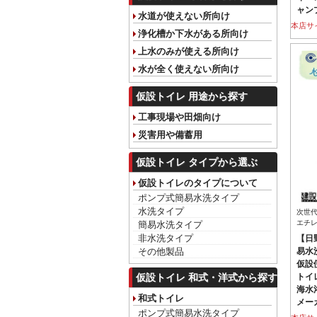
ャン
水道が使えない所向け
本店サ
浄化槽か下水がある所向け
上水のみが使える所向け
水が全く使えない所向け
仮設トイレ 用途から探す
工事現場や田畑向け
災害用や備蓄用
仮設トイレ タイプから選ぶ
仮設トイレのタイプについて
ポンプ式簡易水洗タイプ
水洗タイプ
次世
エチ
簡易水洗タイプ
非水洗タイプ
【日
その他製品
易水洗
仮設
仮設トイレ 和式・洋式から探す
トイ
海水
和式トイレ
メー
ポンプ式簡易水洗タイプ