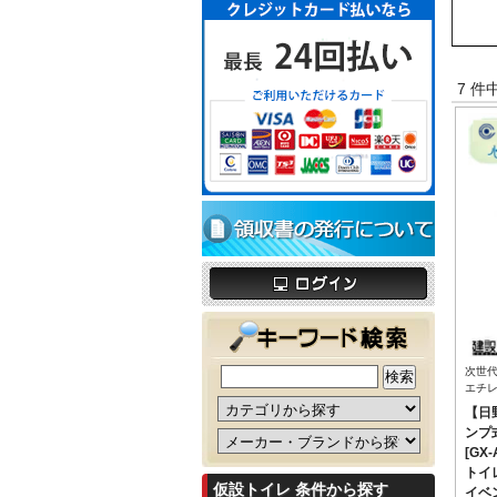
7 件
次世
エチ
【日
ンプ
[GX
トイ
仮設トイレ 条件から探す
イベ