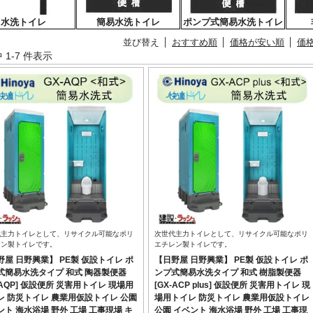
水洗トイレ
簡易水洗トイレ
ポンプ式簡易水洗トイレ
並び替え
おすすめ順
価格が安い順
価
中 1-7 件表示
代主力トイレとして、リサイクル可能なポリ
次世代主力トイレとして、リサイクル可能なポリ
レン製トイレです。
エチレン製トイレです。
野屋 日野興業】 PE製 仮設トイレ ポ
【日野屋 日野興業】 PE製 仮設トイレ ポ
式簡易水洗タイプ 和式 陶器製便器
ンプ式簡易水洗タイプ 和式 樹脂製便器
-AQP] 仮設便所 災害用トイレ 現場用
[GX-ACP plus] 仮設便所 災害用トイレ 現
レ 防災トイレ 農業用仮設トイレ 公園
場用トイレ 防災トイレ 農業用仮設トイレ
ント 海水浴場 野外 工場 工事現場 キ
公園 イベント 海水浴場 野外 工場 工事現