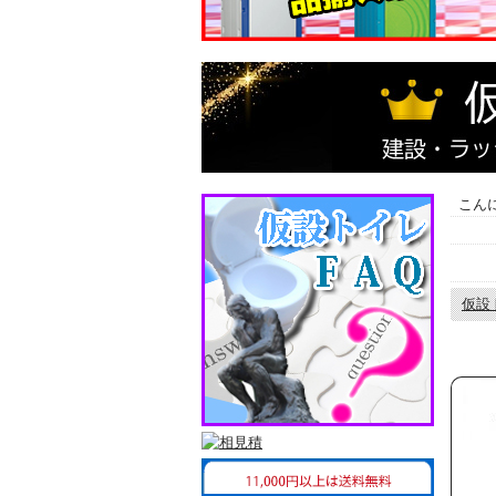
こん
仮設
2013
仮設ト