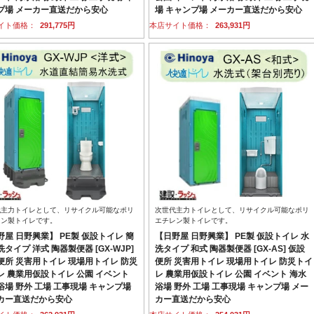
プ場 メーカー直送だから安心
場 キャンプ場 メーカー直送だから安心
イト価格：
291,775円
本店サイト価格：
263,931円
代主力トイレとして、リサイクル可能なポリ
次世代主力トイレとして、リサイクル可能なポリ
レン製トイレです。
エチレン製トイレです。
野屋 日野興業】 PE製 仮設トイレ 簡
【日野屋 日野興業】 PE製 仮設トイレ 水
タイプ 洋式 陶器製便器 [GX-WJP]
洗タイプ 和式 陶器製便器 [GX-AS] 仮設
便所 災害用トイレ 現場用トイレ 防災
便所 災害用トイレ 現場用トイレ 防災トイ
レ 農業用仮設トイレ 公園 イベント
レ 農業用仮設トイレ 公園 イベント 海水
浴場 野外 工場 工事現場 キャンプ場
浴場 野外 工場 工事現場 キャンプ場 メー
カー直送だから安心
カー直送だから安心