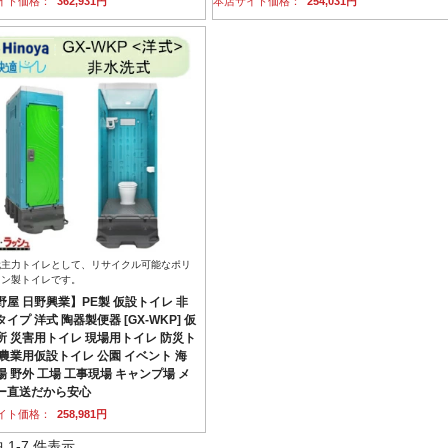
イト価格：
362,931円
本店サイト価格：
254,031円
代主力トイレとして、リサイクル可能なポリ
レン製トイレです。
野屋 日野興業】PE製 仮設トイレ 非
イプ 洋式 陶器製便器 [GX-WKP] 仮
所 災害用トイレ 現場用トイレ 防災ト
 農業用仮設トイレ 公園 イベント 海
場 野外 工場 工事現場 キャンプ場 メ
ー直送だから安心
イト価格：
258,981円
中 1-7 件表示