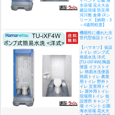
イベント 公園 海
水浴場 花火大会
建設現場 防災用
河川敷 倉庫 iXシ
リーズ 【納期：3
～4週間程度】
機能性に優れた次
世代型仮設トイレ
【ハマネツ】仮設
トイレ ポンプ式
簡易水洗 洋式
[TU-iXF4W] 陶器
便器 イクストイ
レ 簡易水洗便器
簡易トイレ 農業
用トイレ 野外ト
イレ 災害用トイ
レ 屋外用トイレ
現場用トイレ 仮
設便所 キャンプ
場 イベント 公園
海水浴場 花火大