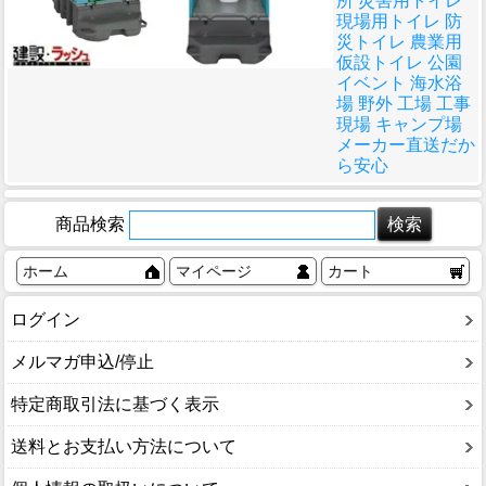
所 災害用トイレ
現場用トイレ 防
災トイレ 農業用
仮設トイレ 公園
イベント 海水浴
場 野外 工場 工事
現場 キャンプ場
メーカー直送だか
ら安心
商品検索
ホーム
マイページ
カート
ログイン
メルマガ申込/停止
特定商取引法に基づく表示
送料とお支払い方法について