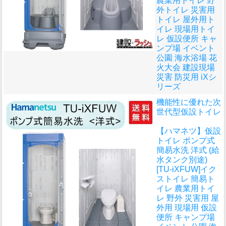
農業用トイレ 野
外トイレ 災害用
トイレ 屋外用ト
イレ 現場用トイ
レ 仮設便所 キャ
ンプ場 イベント
公園 海水浴場 花
火大会 建設現場
災害 防災用 iXシ
リーズ
機能性に優れた次
世代型仮設トイレ
【ハマネツ】仮設
トイレ ポンプ式
簡易水洗 洋式 (給
水タンク別途)
[TU-iXFUW]イク
ストイレ 簡易ト
イレ 農業用トイ
レ 野外 災害用 屋
外用 現場用 仮設
便所 キャンプ場