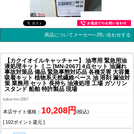
商品についてメーカーへ問い合わせする
【カクイオイルキャッチャー】 油専用 緊急用油
液処理キット ミニ [MN-2067] 4点セット 油漏れ
事故対策品 備品 緊急事態対応品 各種災害 大容量
吸着キット 植物系天然繊維ベース 油 溶剤 漏油対
策 業務用 セット 長持ち 油液処理 工場 ガソリン
スタンド 船舶 特許製品 現場
kakui-mn-2067
10,208円
本店サイト価格：
(税込)
[ 102ポイント還元 ]