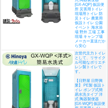
[GX-AQP] 仮設便
所 災害用トイレ
現場用トイレ 防
災トイレ 農業用
仮設トイレ 公園
イベント 海水浴
場 野外 工場 工事
現場 キャンプ場
メーカー直送だか
ら安心
次世代主力トイレ
として、リサイク
ル可能なポリエチ
レン製トイレで
す。
【日野屋 日野興
業】 PE製 仮設ト
イレ ポンプ式簡
易水洗タイプ 洋
式 陶器製便器
[GX-WQP] 仮設便