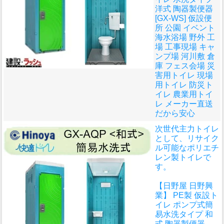
洋式 陶器製便器
[GX-WS] 仮設便
所 公園 イベント
海水浴場 野外 工
場 工事現場 キャ
ンプ場 河川敷 倉
庫 フェス会場 災
害用トイレ 現場
用トイレ 防災ト
イレ 農業用トイ
レ メーカー直送
だから安心
次世代主力トイレ
として、リサイク
ル可能なポリエチ
レン製トイレで
す。
【日野屋 日野興
業】 PE製 仮設ト
イレ ポンプ式簡
易水洗タイプ 和
式 陶器製便器