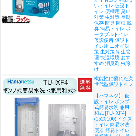
いトイレ 仮設ト
イレ 便槽用 臭い
対策 虫対策 長期
保存 防臭 防虫 脱
臭 簡易トイレ ポ
ータブルトイレ
仮設便所 仮設ト
イレ用 ニオイ対
策 虫対策 衛生管
理 快適環境 おす
すめ 消臭剤 虫除
け
機能性に優れた次
世代型仮設トイレ
【ハマネツ】 仮
設トイレ ポンプ
式簡易水洗 兼用
和式 [TU-iXF4]
(1520100) イクス
トイレ 簡易水洗
便器 簡易トイレ