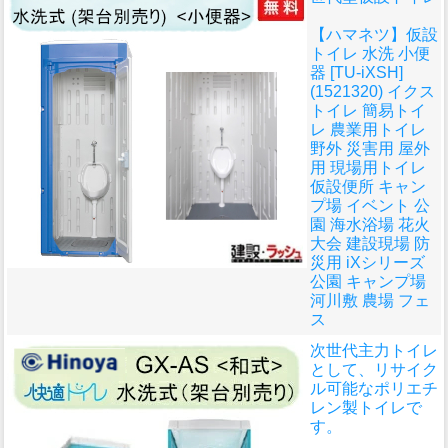
【ハマネツ】仮設
トイレ 水洗 小便
器 [TU-iXSH]
(1521320) イクス
トイレ 簡易トイ
レ 農業用トイレ
野外 災害用 屋外
用 現場用トイレ
仮設便所 キャン
プ場 イベント 公
園 海水浴場 花火
大会 建設現場 防
災用 iXシリーズ
公園 キャンプ場
河川敷 農場 フェ
ス
次世代主力トイレ
として、リサイク
ル可能なポリエチ
レン製トイレで
す。