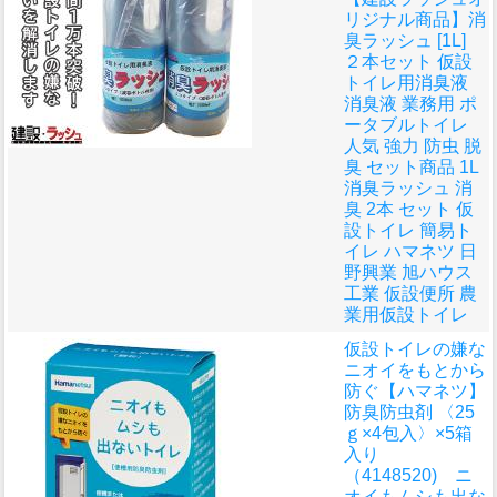
リジナル商品】消
臭ラッシュ [1L]
２本セット 仮設
トイレ用消臭液
消臭液 業務用 ポ
ータブルトイレ
人気 強力 防虫 脱
臭 セット商品 1L
消臭ラッシュ 消
臭 2本 セット 仮
設トイレ 簡易ト
イレ ハマネツ 日
野興業 旭ハウス
工業 仮設便所 農
業用仮設トイレ
仮設トイレの嫌な
ニオイをもとから
防ぐ
【ハマネツ】
防臭防虫剤 〈25
ｇ×4包入〉×5箱
入り
（4148520) ニ
オイもムシも出な