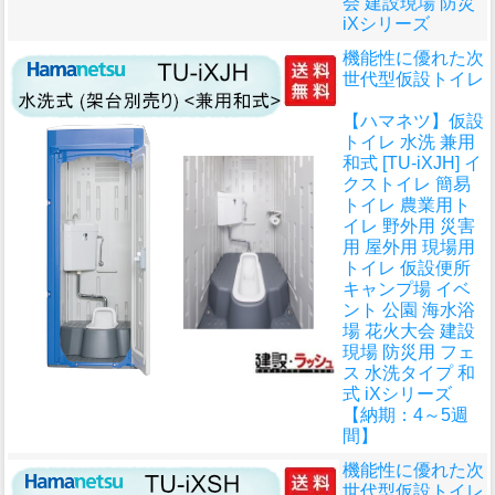
会 建設現場 防災
iXシリーズ
機能性に優れた次
世代型仮設トイレ
【ハマネツ】仮設
トイレ 水洗 兼用
和式 [TU-iXJH] イ
クストイレ 簡易
トイレ 農業用ト
イレ 野外用 災害
用 屋外用 現場用
トイレ 仮設便所
キャンプ場 イベ
ント 公園 海水浴
場 花火大会 建設
現場 防災用 フェ
ス 水洗タイプ 和
式 iXシリーズ
【納期：4～5週
間】
機能性に優れた次
世代型仮設トイレ