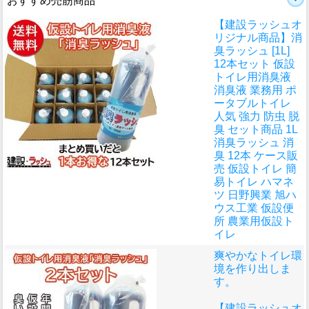
おすすめ売筋商品
【建設ラッシュオ
リジナル商品】消
臭ラッシュ [1L]
12本セット 仮設
トイレ用消臭液
消臭液 業務用 ポ
ータブルトイレ
人気 強力 防虫 脱
臭 セット商品 1L
消臭ラッシュ 消
臭 12本 ケース販
売 仮設トイレ 簡
易トイレ ハマネ
ツ 日野興業 旭ハ
ウス工業 仮設便
所 農業用仮設ト
イレ
爽やかなトイレ環
境を作り出しま
す。
【建設ラッシュオ