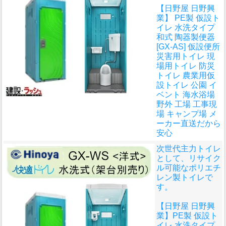
【日野屋 日野興
業】 PE製 仮設ト
イレ 水洗タイプ
和式 陶器製便器
[GX-AS] 仮設便所
災害用トイレ 現
場用トイレ 防災
トイレ 農業用仮
設トイレ 公園 イ
ベント 海水浴場
野外 工場 工事現
場 キャンプ場 メ
ーカー直送だから
安心
次世代主力トイレ
として、リサイク
ル可能なポリエチ
レン製トイレで
す。
【日野屋 日野興
業】PE製 仮設ト
イレ 水洗タイプ