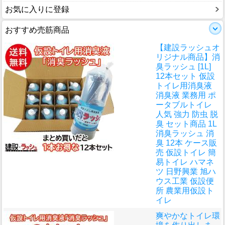
お気に入りに登録
おすすめ売筋商品
【建設ラッシュオ
リジナル商品】消
臭ラッシュ [1L]
12本セット 仮設
トイレ用消臭液
消臭液 業務用 ポ
ータブルトイレ
人気 強力 防虫 脱
臭 セット商品 1L
消臭ラッシュ 消
臭 12本 ケース販
売 仮設トイレ 簡
易トイレ ハマネ
ツ 日野興業 旭ハ
ウス工業 仮設便
所 農業用仮設ト
イレ
爽やかなトイレ環