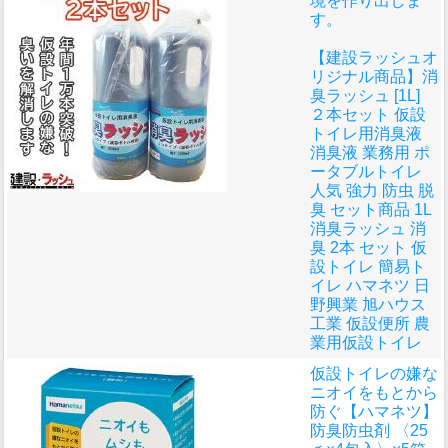
境を作り出しま
す。
【建設ラッシュオ
リジナル商品】消
臭ラッシュ [1L]
２本セット 仮設
トイレ用消臭液
消臭液 業務用 ポ
ータブルトイレ
人気 強力 防虫 脱
臭 セット商品 1L
消臭ラッシュ 消
臭 2本 セット 仮
設トイレ 簡易ト
イレ ハマネツ 日
野興業 旭ハウス
工業 仮設便所 農
業用仮設トイレ
仮設トイレの嫌な
ニオイをもとから
防ぐ
【ハマネツ】
防臭防虫剤 〈25