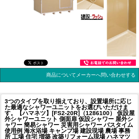
商品についてメーカーへ問い合わせする
3つのタイプを取り揃えており、設置場所に応じ
た最適なシャワーユニットをお選びいただけま
す。
【ハマネツ】[FS2-20R]（1286100） 仮設屋
外シャワーユニット 側面扉 仮設シャワー 屋外シ
ャワー 簡易シャワー 災害用シャワー バスタイム
使用例 海水浴場 キャンプ場 建設現場 農場 事務
所 工場 住宅 増築 改築リフォーム現場 ハネマツ