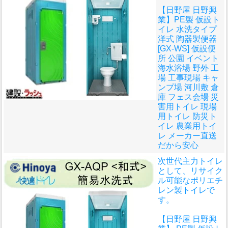
【日野屋 日野興
業】PE製 仮設ト
イレ 水洗タイプ
洋式 陶器製便器
[GX-WS] 仮設便
所 公園 イベント
海水浴場 野外 工
場 工事現場 キャ
ンプ場 河川敷 倉
庫 フェス会場 災
害用トイレ 現場
用トイレ 防災ト
イレ 農業用トイ
レ メーカー直送
だから安心
次世代主力トイレ
として、リサイク
ル可能なポリエチ
レン製トイレで
す。
【日野屋 日野興