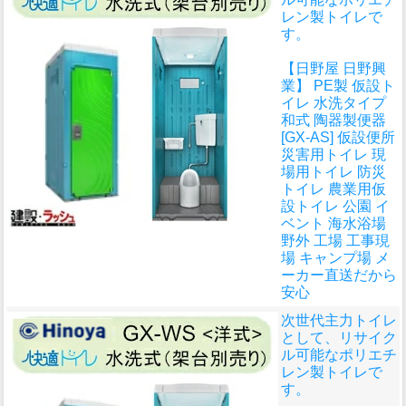
レン製トイレで
す。
【日野屋 日野興
業】 PE製 仮設ト
イレ 水洗タイプ
和式 陶器製便器
[GX-AS] 仮設便所
災害用トイレ 現
場用トイレ 防災
トイレ 農業用仮
設トイレ 公園 イ
ベント 海水浴場
野外 工場 工事現
場 キャンプ場 メ
ーカー直送だから
安心
次世代主力トイレ
として、リサイク
ル可能なポリエチ
レン製トイレで
す。