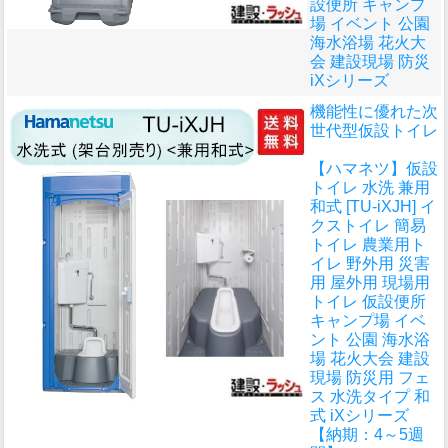
設便所 キャンプ
場 イベント 公園
海水浴場 花火大
会 建設現場 防災
iXシリーズ
機能性に優れた次
世代型仮設トイレ
【ハマネツ】仮設
トイレ 水洗 兼用
和式 [TU-iXJH] イ
クストイレ 簡易
トイレ 農業用ト
イレ 野外用 災害
用 屋外用 現場用
トイレ 仮設便所
キャンプ場 イベ
ント 公園 海水浴
場 花火大会 建設
現場 防災用 フェ
ス 水洗タイプ 和
式 iXシリーズ
【納期：4～5週