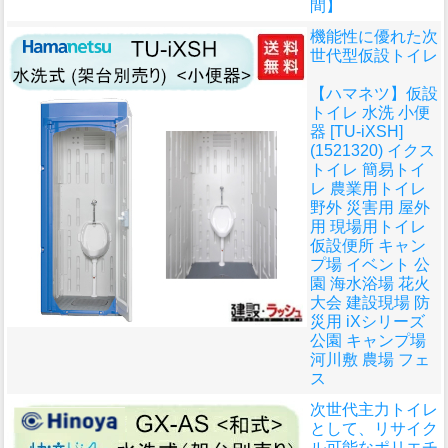
間】
機能性に優れた次
世代型仮設トイレ
【ハマネツ】仮設
トイレ 水洗 小便
器 [TU-iXSH]
(1521320) イクス
トイレ 簡易トイ
レ 農業用トイレ
野外 災害用 屋外
用 現場用トイレ
仮設便所 キャン
プ場 イベント 公
園 海水浴場 花火
大会 建設現場 防
災用 iXシリーズ
公園 キャンプ場
河川敷 農場 フェ
ス
次世代主力トイレ
として、リサイク
ル可能なポリエチ