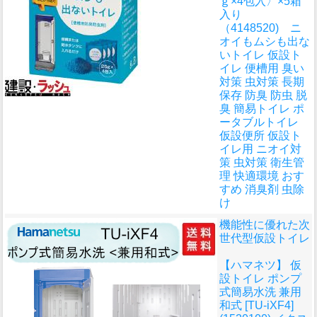
ｇ×4包入〉×5箱
入り
（4148520) ニ
オイもムシも出な
いトイレ 仮設ト
イレ 便槽用 臭い
対策 虫対策 長期
保存 防臭 防虫 脱
臭 簡易トイレ ポ
ータブルトイレ
仮設便所 仮設ト
イレ用 ニオイ対
策 虫対策 衛生管
理 快適環境 おす
すめ 消臭剤 虫除
け
機能性に優れた次
世代型仮設トイレ
【ハマネツ】 仮
設トイレ ポンプ
式簡易水洗 兼用
和式 [TU-iXF4]