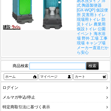
易水洗タイプ 洋
式 陶器製便器
[GX-WQP] 仮設便
所 災害用トイレ
現場用トイレ 防
災トイレ 農業用
仮設トイレ 公園
イベント 海水浴
場 野外 工場 工事
現場 キャンプ場
メーカー直送だか
ら安心
商品検索
ホーム
マイページ
カート
ログイン
メルマガ申込/停止
特定商取引法に基づく表示