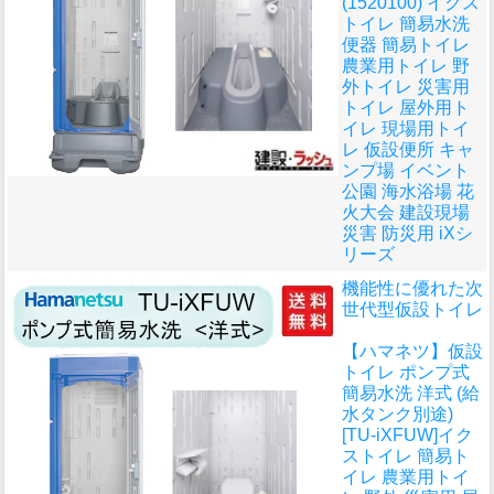
(1520100) イクス
トイレ 簡易水洗
便器 簡易トイレ
農業用トイレ 野
外トイレ 災害用
トイレ 屋外用ト
イレ 現場用トイ
レ 仮設便所 キャ
ンプ場 イベント
公園 海水浴場 花
火大会 建設現場
災害 防災用 iXシ
リーズ
機能性に優れた次
世代型仮設トイレ
【ハマネツ】仮設
トイレ ポンプ式
簡易水洗 洋式 (給
水タンク別途)
[TU-iXFUW]イク
ストイレ 簡易ト
イレ 農業用トイ