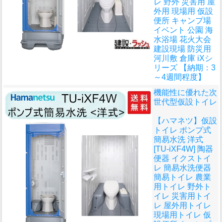
レ 野外 災害用 屋
外用 現場用 仮設
便所 キャンプ場
イベント 公園 海
水浴場 花火大会
建設現場 防災用
河川敷 倉庫 iXシ
リーズ 【納期：3
～4週間程度】
機能性に優れた次
世代型仮設トイレ
【ハマネツ】仮設
トイレ ポンプ式
簡易水洗 洋式
[TU-iXF4W] 陶器
便器 イクストイ
レ 簡易水洗便器
簡易トイレ 農業
用トイレ 野外ト
イレ 災害用トイ
レ 屋外用トイレ
現場用トイレ 仮