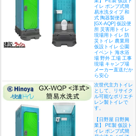
業】 PE製 仮設ト
イレ ポンプ式簡
易水洗タイプ 和
式 陶器製便器
[GX-AQP] 仮設便
所 災害用トイレ
現場用トイレ 防
災トイレ 農業用
仮設トイレ 公園
イベント 海水浴
場 野外 工場 工事
現場 キャンプ場
メーカー直送だか
ら安心
次世代主力トイレ
として、リサイク
ル可能なポリエチ
レン製トイレで
す。
【日野屋 日野興
業】 PE製 仮設ト
イレ ポンプ式簡