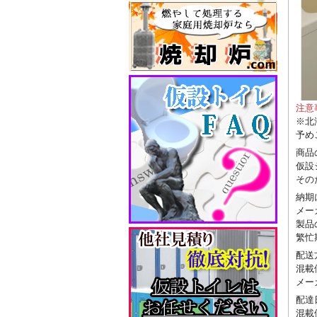
注意
※北
予め
商品
仮設
その
納期
メー
製品
繁忙
配送
混載
メー
配達
混載