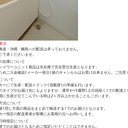
事項
海道・沖縄・離島への配送は承っておりません。
ご了承くださいませ。
の在庫について
シャワーユニット製品は非在庫で完全受注生産となります。
ためご入金確認(メーカー発注)後のキャンセルはお受け出来ません。ご注意
について
カーにて生産・配送トラック(混載便)の準備を行います。
のタイプやお届け先にもよりますが、通常4〜5週間(土日祝除く)での配達と
期に生産が立てこんでいる時は2ヶ月以上かかることもございます。
方法について
便(同じ方面の商品をまとめて輸送する)でのお届けとなります。
カー指定の配送業者が順番にお客様の元へお伺いします。
日時指定について
便でのお届けとなるためご指定いただくことはできません。