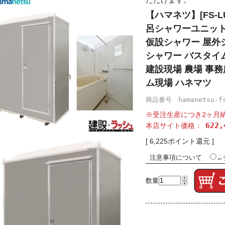
【ハマネツ】[FS-LU2
呂シャワーユニット
仮設シャワー 屋外
シャワー バスタイ
建設現場 農場 事務
ム現場 ハネマツ
商品番号 hamanetsu-fs
※受注生産につき2ヶ月
622
本店サイト価格：
[ 6,225ポイント還元 ]
注意事項について
←
数量