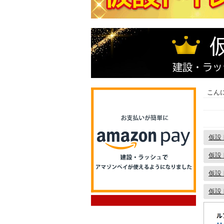
こん
仮設
仮設
仮設
仮設