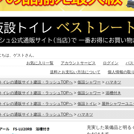
にちは、ゲストさん。
お気に入り一覧
アカウントサービス
ログイン
パス
送料とお支払い方法について
個人情報の取
トイレの通販サイト建設・ラッシュTOPへ
>
仮設シャワー
>
ハマネツ
トイレの通販サイト建設・ラッシュTOPへ
>
仮設シャワー
>
浴槽付き
トイレの通販サイト建設・ラッシュTOPへ
>
仮設トイレ
>
屋外シャワーユニ
トイレの通販サイト建設・ラッシュTOPへ
>
ハマネツ
充実した装備品と明る
ただけます。