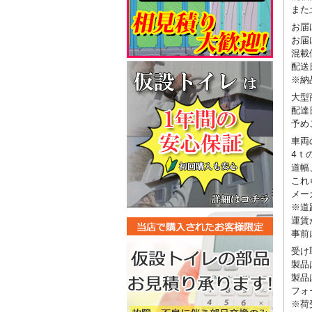
また
お届
お届
混載
配送
※納
大型
配達
予め
車両
4ｔ
道幅
これ
メー
※道
運賃
事前
受け
製品
製品
フォ
※荷