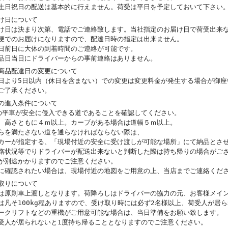
土日祝日の配送は基本的に行えません。荷受は平日を予定しておいて下さい
け日について
け日は決まり次第、電話でご連絡致します。当社指定のお届け日で荷受出来
便でのお届けになりますので、配達日時の指定は出来ません。
日前日に大体の到着時間のご連絡が可能です。
品日当日にドライバーからの事前連絡はありません。
商品配達日の変更について
日より5日以内（休日を含まない）での変更は変更料金が発生する場合が御座
ご了承ください。
の進入条件について
の平車が安全に侵入できる道であることを確認してください。
、高さともに４ｍ以上。カーブがある場合は道幅５ｍ以上。
らを満たさない道を通らなければならない際は、
カーが指定する、「現場付近の安全に受け渡しが可能な場所」にて納品とさ
路状況等でりドライバーが配送出来ないと判断した際は持ち帰りの場合がご
が別途かかりますのでご注意ください。
に確認されたい場合は、現場付近の地図をご用意の上、当店までご連絡くだ
取りについて
は原則車上渡しとなります。荷降ろしはドライバーの協力の元、お客様メイ
は凡そ100kg程ありますので、受け取り時には必ず2名様以上、荷受人が居
ークリフトなどの重機がご用意可能な場合は、当日準備をお願い致します。
受人が居られないと1度持ち帰ることとなりますのでご注意ください。