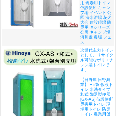
用 現場用トイレ
仮設便所 キャン
プ場 イベント 公
園 海水浴場 花火
大会 建設現場 防
災用 iXシリーズ
公園 キャンプ場
河川敷 農場 フェ
ス
次世代主力トイレ
として、リサイク
ル可能なポリエチ
レン製トイレで
す。
【日野屋 日野興
業】 PE製 仮設ト
イレ 水洗タイプ
和式 陶器製便器
[GX-AS] 仮設便所
災害用トイレ 現
場用トイレ 防災
トイレ 農業用仮