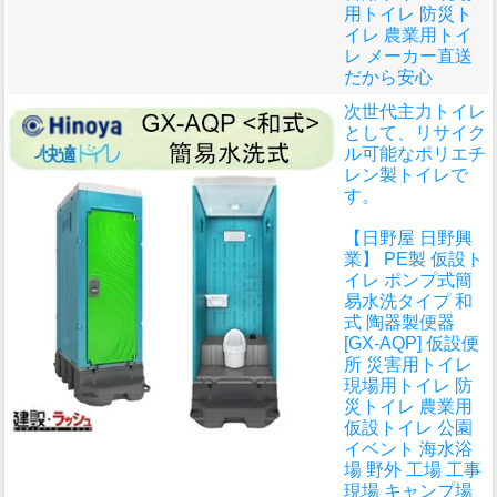
用トイレ 防災ト
イレ 農業用トイ
レ メーカー直送
だから安心
次世代主力トイレ
として、リサイク
ル可能なポリエチ
レン製トイレで
す。
【日野屋 日野興
業】 PE製 仮設ト
イレ ポンプ式簡
易水洗タイプ 和
式 陶器製便器
[GX-AQP] 仮設便
所 災害用トイレ
現場用トイレ 防
災トイレ 農業用
仮設トイレ 公園
イベント 海水浴
場 野外 工場 工事
現場 キャンプ場