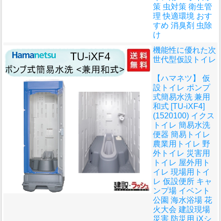
策 虫対策 衛生管
理 快適環境 おす
すめ 消臭剤 虫除
け
機能性に優れた次
世代型仮設トイレ
【ハマネツ】 仮
設トイレ ポンプ
式簡易水洗 兼用
和式 [TU-iXF4]
(1520100) イクス
トイレ 簡易水洗
便器 簡易トイレ
農業用トイレ 野
外トイレ 災害用
トイレ 屋外用ト
イレ 現場用トイ
レ 仮設便所 キャ
ンプ場 イベント
公園 海水浴場 花
火大会 建設現場
災害 防災用 iXシ