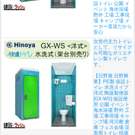
設トイレ 公園 イ
ベント 海水浴場
野外 工場 工事現
場 キャンプ場 メ
ーカー直送だから
安心
次世代主力トイレ
として、リサイク
ル可能なポリエチ
レン製トイレで
す。
【日野屋 日野興
業】PE製 仮設ト
イレ 水洗タイプ
洋式 陶器製便器
[GX-WS] 仮設便
所 公園 イベント
海水浴場 野外 工
場 工事現場 キャ
ンプ場 河川敷 倉
庫 フェス会場 災
害用トイレ 現場