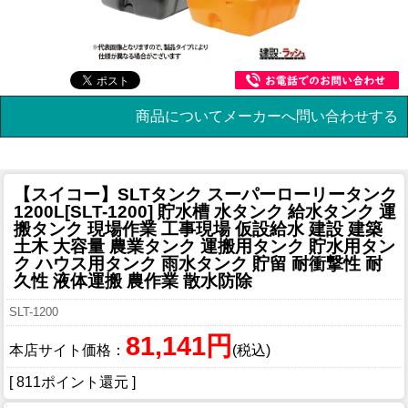
商品についてメーカーへ問い合わせする
【スイコー】SLTタンク スーパーローリータンク
1200L[SLT-1200] 貯水槽 水タンク 給水タンク 運
搬タンク 現場作業 工事現場 仮設給水 建設 建築
土木 大容量 農業タンク 運搬用タンク 貯水用タン
ク ハウス用タンク 雨水タンク 貯留 耐衝撃性 耐
久性 液体運搬 農作業 散水防除
SLT-1200
81,141円
本店サイト価格：
(税込)
[ 811ポイント還元 ]