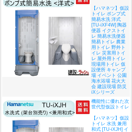
【ハマネツ】仮設
トイレ ポンプ式
簡易水洗 洋式
[TU-iXF4W] 陶器
便器 イクストイ
レ 簡易水洗便器
簡易トイレ 農業
用トイレ 野外ト
イレ 災害用トイ
レ 屋外用トイレ
現場用トイレ 仮
設便所 キャンプ
場 イベント 公園
海水浴場 花火大
会 建設現場 防災
iXシリーズ
機能性に優れた次
世代型仮設トイレ
【ハマネツ】仮設
トイレ 水洗 兼用
和式 [TU-iXJH] イ