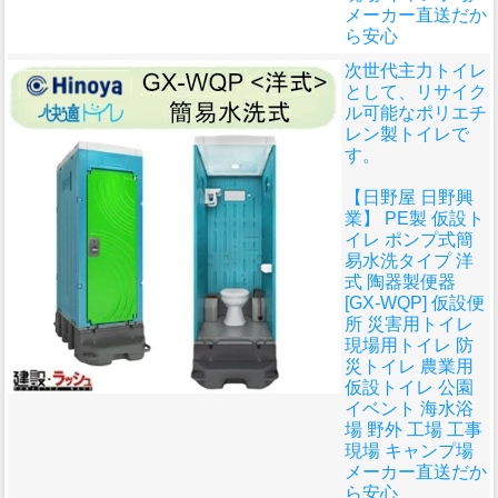
メーカー直送だか
ら安心
次世代主力トイレ
として、リサイク
ル可能なポリエチ
レン製トイレで
す。
【日野屋 日野興
業】 PE製 仮設ト
イレ ポンプ式簡
易水洗タイプ 洋
式 陶器製便器
[GX-WQP] 仮設便
所 災害用トイレ
現場用トイレ 防
災トイレ 農業用
仮設トイレ 公園
イベント 海水浴
場 野外 工場 工事
現場 キャンプ場
メーカー直送だか
ら安心