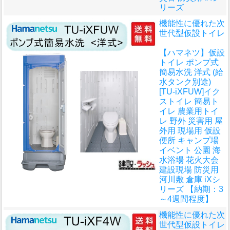
リーズ
機能性に優れた次
世代型仮設トイレ
【ハマネツ】仮設
トイレ ポンプ式
簡易水洗 洋式 (給
水タンク別途)
[TU-iXFUW]イク
ストイレ 簡易ト
イレ 農業用トイ
レ 野外 災害用 屋
外用 現場用 仮設
便所 キャンプ場
イベント 公園 海
水浴場 花火大会
建設現場 防災用
河川敷 倉庫 iXシ
リーズ 【納期：3
～4週間程度】
機能性に優れた次
世代型仮設トイレ