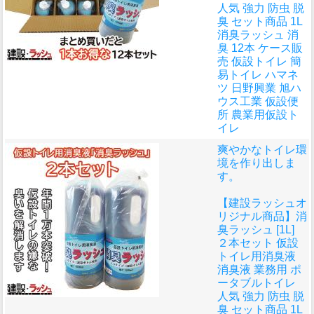
人気 強力 防虫 脱
臭 セット商品 1L
消臭ラッシュ 消
臭 12本 ケース販
売 仮設トイレ 簡
易トイレ ハマネ
ツ 日野興業 旭ハ
ウス工業 仮設便
所 農業用仮設ト
イレ
爽やかなトイレ環
境を作り出しま
す。
【建設ラッシュオ
リジナル商品】消
臭ラッシュ [1L]
２本セット 仮設
トイレ用消臭液
消臭液 業務用 ポ
ータブルトイレ
人気 強力 防虫 脱
臭 セット商品 1L