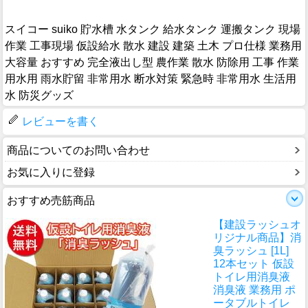
スイコー suiko 貯水槽 水タンク 給水タンク 運搬タンク 現場
作業 工事現場 仮設給水 散水 建設 建築 土木 プロ仕様 業務用
大容量 おすすめ 完全液出し型 農作業 散水 防除用 工事 作業
用水用 雨水貯留 非常用水 断水対策 緊急時 非常用水 生活用
水 防災グッズ
レビューを書く
商品についてのお問い合わせ
お気に入りに登録
おすすめ売筋商品
【建設ラッシュオ
リジナル商品】消
臭ラッシュ [1L]
12本セット 仮設
トイレ用消臭液
消臭液 業務用 ポ
ータブルトイレ