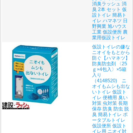
消臭ラッシュ 消
臭 2本 セット 仮
設トイレ 簡易ト
イレ ハマネツ 日
野興業 旭ハウス
工業 仮設便所 農
業用仮設トイレ
仮設トイレの嫌な
ニオイをもとから
防ぐ
【ハマネツ】
防臭防虫剤 〈25
ｇ×4包入〉×5箱
入り
（4148520) ニ
オイもムシも出な
いトイレ 仮設ト
イレ 便槽用 臭い
対策 虫対策 長期
保存 防臭 防虫 脱
臭 簡易トイレ ポ
ータブルトイレ
仮設便所 仮設ト
イレ用 ニオイ対