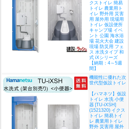
クストイレ 簡易
トイレ 農業用ト
イレ 野外用 災害
用 屋外用 現場用
トイレ 仮設便所
キャンプ場 イベ
ント 公園 海水浴
場 花火大会 建設
現場 防災用 フェ
ス 水洗タイプ 和
式 iXシリーズ
【納期：4～5週
間】
機能性に優れた次
世代型仮設トイレ
【ハマネツ】仮設
トイレ 水洗 小便
器 [TU-iXSH]
(1521320) イクス
トイレ 簡易トイ
レ 農業用トイレ
野外 災害用 屋外