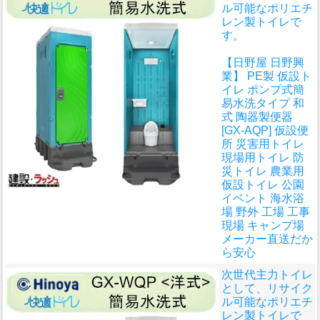
ル可能なポリエチ
レン製トイレで
す。
【日野屋 日野興
業】 PE製 仮設ト
イレ ポンプ式簡
易水洗タイプ 和
式 陶器製便器
[GX-AQP] 仮設便
所 災害用トイレ
現場用トイレ 防
災トイレ 農業用
仮設トイレ 公園
イベント 海水浴
場 野外 工場 工事
現場 キャンプ場
メーカー直送だか
ら安心
次世代主力トイレ
として、リサイク
ル可能なポリエチ
レン製トイレで