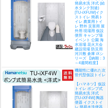
簡易水洗 洋式 (給
水タンク別途)
[TU-iXFUW]イク
ストイレ 簡易ト
イレ 農業用トイ
レ 野外 災害用 屋
外用 現場用 仮設
便所 キャンプ場
イベント 公園 海
水浴場 花火大会
建設現場 防災用
河川敷 倉庫 iXシ
リーズ 【納期：3
～4週間程度】
機能性に優れた次
世代型仮設トイレ
【ハマネツ】仮設
トイレ ポンプ式
簡易水洗 洋式
[TU-iXF4W] 陶器
便器 イクストイ
レ 簡易水洗便器