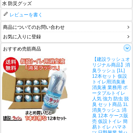
水 防災グッズ
レビューを書く
商品についてのお問い合わせ
お気に入りに登録
おすすめ売筋商品
【建設ラッシュオ
リジナル商品】消
臭ラッシュ [1L]
12本セット 仮設
トイレ用消臭液
消臭液 業務用 ポ
ータブルトイレ
人気 強力 防虫 脱
臭 セット商品 1L
消臭ラッシュ 消
臭 12本 ケース販
売 仮設トイレ 簡
易トイレ ハマネ
ツ 日野興業 旭ハ