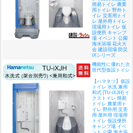
簡易トイレ 農業
用トイレ 野外ト
イレ 災害用トイ
レ 屋外用トイレ
現場用トイレ 仮
設便所 キャンプ
場 イベント 公園
海水浴場 花火大
会 建設現場 防災
iXシリーズ
機能性に優れた次
世代型仮設トイレ
【ハマネツ】仮設
トイレ 水洗 兼用
和式 [TU-iXJH] イ
クストイレ 簡易
トイレ 農業用ト
イレ 野外用 災害
用 屋外用 現場用
トイレ 仮設便所
キャンプ場 イベ
ント 公園 海水浴