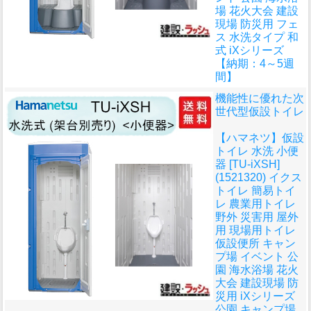
場 花火大会 建設
現場 防災用 フェ
ス 水洗タイプ 和
式 iXシリーズ
【納期：4～5週
間】
機能性に優れた次
世代型仮設トイレ
【ハマネツ】仮設
トイレ 水洗 小便
器 [TU-iXSH]
(1521320) イクス
トイレ 簡易トイ
レ 農業用トイレ
野外 災害用 屋外
用 現場用トイレ
仮設便所 キャン
プ場 イベント 公
園 海水浴場 花火
大会 建設現場 防
災用 iXシリーズ
公園 キャンプ場