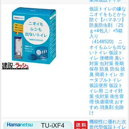
仮設トイレの嫌な
ニオイをもとから
防ぐ
【ハマネツ】
防臭防虫剤 〈25
ｇ×4包入〉×5箱
入り
（4148520) ニ
オイもムシも出な
いトイレ 仮設ト
イレ 便槽用 臭い
対策 虫対策 長期
保存 防臭 防虫 脱
臭 簡易トイレ ポ
ータブルトイレ
仮設便所 仮設ト
イレ用 ニオイ対
策 虫対策 衛生管
理 快適環境 おす
すめ 消臭剤 虫除
け
機能性に優れた次
世代型仮設トイレ