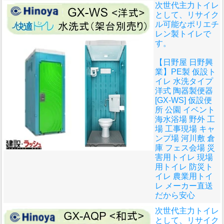
次世代主力トイレ
として、リサイク
ル可能なポリエチ
レン製トイレで
す。
【日野屋 日野興
業】PE製 仮設ト
イレ 水洗タイプ
洋式 陶器製便器
[GX-WS] 仮設便
所 公園 イベント
海水浴場 野外 工
場 工事現場 キャ
ンプ場 河川敷 倉
庫 フェス会場 災
害用トイレ 現場
用トイレ 防災ト
イレ 農業用トイ
レ メーカー直送
だから安心
次世代主力トイレ
として、リサイク