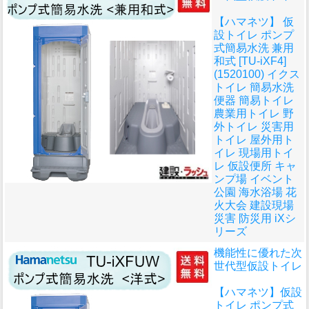
【ハマネツ】 仮
設トイレ ポンプ
式簡易水洗 兼用
和式 [TU-iXF4]
(1520100) イクス
トイレ 簡易水洗
便器 簡易トイレ
農業用トイレ 野
外トイレ 災害用
トイレ 屋外用ト
イレ 現場用トイ
レ 仮設便所 キャ
ンプ場 イベント
公園 海水浴場 花
火大会 建設現場
災害 防災用 iXシ
リーズ
機能性に優れた次
世代型仮設トイレ
【ハマネツ】仮設
トイレ ポンプ式