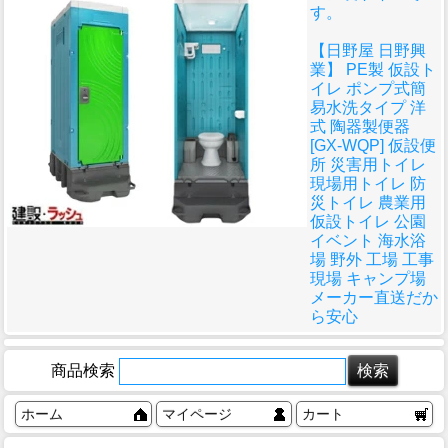
す。
【日野屋 日野興
業】 PE製 仮設ト
イレ ポンプ式簡
易水洗タイプ 洋
式 陶器製便器
[GX-WQP] 仮設便
所 災害用トイレ
現場用トイレ 防
災トイレ 農業用
仮設トイレ 公園
イベント 海水浴
場 野外 工場 工事
現場 キャンプ場
メーカー直送だか
ら安心
商品検索
ホーム
マイページ
カート