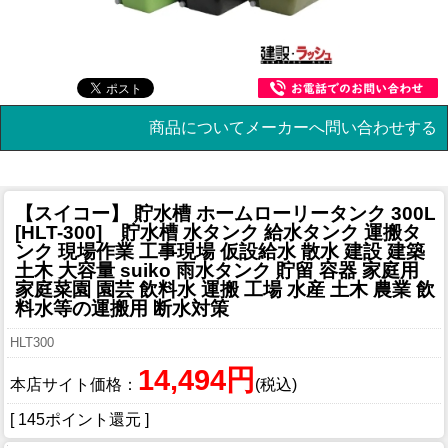
商品についてメーカーへ問い合わせする
【スイコー】 貯水槽 ホームローリータンク 300L
[HLT-300] 貯水槽 水タンク 給水タンク 運搬タ
ンク 現場作業 工事現場 仮設給水 散水 建設 建築
土木 大容量 suiko 雨水タンク 貯留 容器 家庭用
家庭菜園 園芸 飲料水 運搬 工場 水産 土木 農業 飲
料水等の運搬用 断水対策
HLT300
14,494円
本店サイト価格：
(税込)
[ 145ポイント還元 ]