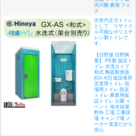
河川敷 農場 フェ
ス
次世代主力トイレ
として、リサイク
ル可能なポリエチ
レン製トイレで
す。
【日野屋 日野興
業】 PE製 仮設ト
イレ 水洗タイプ
和式 陶器製便器
[GX-AS] 仮設便所
災害用トイレ 現
場用トイレ 防災
トイレ 農業用仮
設トイレ 公園 イ
ベント 海水浴場
野外 工場 工事現
場 キャンプ場 メ
ーカー直送だから
安心