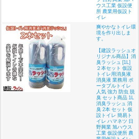
ウス工業 仮設便
所 農業用仮設ト
イレ
爽やかなトイレ環
境を作り出しま
す。
【建設ラッシュオ
リジナル商品】消
臭ラッシュ [1L]
２本セット 仮設
トイレ用消臭液
消臭液 業務用 ポ
ータブルトイレ
人気 強力 防虫 脱
臭 セット商品 1L
消臭ラッシュ 消
臭 2本 セット 仮
設トイレ 簡易ト
イレ ハマネツ 日
野興業 旭ハウス
工業 仮設便所 農
業用仮設トイレ