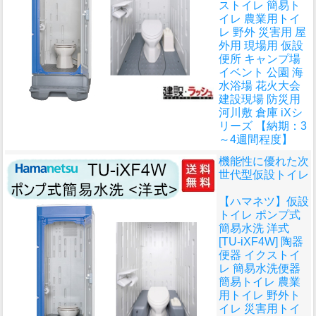
ストイレ 簡易ト
イレ 農業用トイ
レ 野外 災害用 屋
外用 現場用 仮設
便所 キャンプ場
イベント 公園 海
水浴場 花火大会
建設現場 防災用
河川敷 倉庫 iXシ
リーズ 【納期：3
～4週間程度】
機能性に優れた次
世代型仮設トイレ
【ハマネツ】仮設
トイレ ポンプ式
簡易水洗 洋式
[TU-iXF4W] 陶器
便器 イクストイ
レ 簡易水洗便器
簡易トイレ 農業
用トイレ 野外ト
イレ 災害用トイ