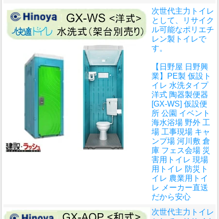
次世代主力トイレ
として、リサイク
ル可能なポリエチ
レン製トイレで
す。
【日野屋 日野興
業】PE製 仮設ト
イレ 水洗タイプ
洋式 陶器製便器
[GX-WS] 仮設便
所 公園 イベント
海水浴場 野外 工
場 工事現場 キャ
ンプ場 河川敷 倉
庫 フェス会場 災
害用トイレ 現場
用トイレ 防災ト
イレ 農業用トイ
レ メーカー直送
だから安心
次世代主力トイレ