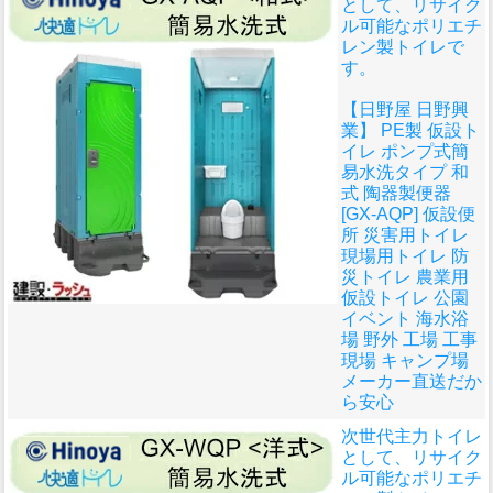
として、リサイク
ル可能なポリエチ
レン製トイレで
す。
【日野屋 日野興
業】 PE製 仮設ト
イレ ポンプ式簡
易水洗タイプ 和
式 陶器製便器
[GX-AQP] 仮設便
所 災害用トイレ
現場用トイレ 防
災トイレ 農業用
仮設トイレ 公園
イベント 海水浴
場 野外 工場 工事
現場 キャンプ場
メーカー直送だか
ら安心
次世代主力トイレ
として、リサイク
ル可能なポリエチ