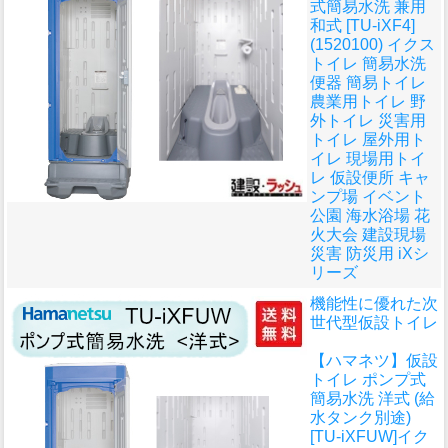
式簡易水洗 兼用
和式 [TU-iXF4]
(1520100) イクス
トイレ 簡易水洗
便器 簡易トイレ
農業用トイレ 野
外トイレ 災害用
トイレ 屋外用ト
イレ 現場用トイ
レ 仮設便所 キャ
ンプ場 イベント
公園 海水浴場 花
火大会 建設現場
災害 防災用 iXシ
リーズ
機能性に優れた次
世代型仮設トイレ
【ハマネツ】仮設
トイレ ポンプ式
簡易水洗 洋式 (給
水タンク別途)
[TU-iXFUW]イク