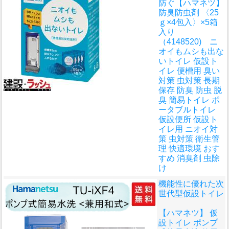
防ぐ
【ハマネツ】
防臭防虫剤 〈25
ｇ×4包入〉×5箱
入り
（4148520) ニ
オイもムシも出な
いトイレ 仮設ト
イレ 便槽用 臭い
対策 虫対策 長期
保存 防臭 防虫 脱
臭 簡易トイレ ポ
ータブルトイレ
仮設便所 仮設ト
イレ用 ニオイ対
策 虫対策 衛生管
理 快適環境 おす
すめ 消臭剤 虫除
け
機能性に優れた次
世代型仮設トイレ
【ハマネツ】 仮
設トイレ ポンプ