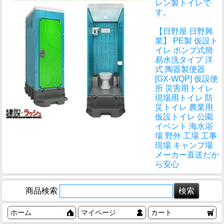
レン製トイレで
す。
【日野屋 日野興
業】 PE製 仮設ト
イレ ポンプ式簡
易水洗タイプ 洋
式 陶器製便器
[GX-WQP] 仮設便
所 災害用トイレ
現場用トイレ 防
災トイレ 農業用
仮設トイレ 公園
イベント 海水浴
場 野外 工場 工事
現場 キャンプ場
メーカー直送だか
ら安心
商品検索
ホーム
マイページ
カート