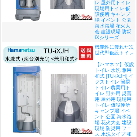
レ 屋外用トイレ
現場用トイレ 仮
設便所 キャンプ
場 イベント 公園
海水浴場 花火大
会 建設現場 防災
iXシリーズ
機能性に優れた次
世代型仮設トイレ
【ハマネツ】仮設
トイレ 水洗 兼用
和式 [TU-iXJH] イ
クストイレ 簡易
トイレ 農業用ト
イレ 野外用 災害
用 屋外用 現場用
トイレ 仮設便所
キャンプ場 イベ
ント 公園 海水浴
場 花火大会 建設
現場 防災用 フェ
ス 水洗タイプ 和