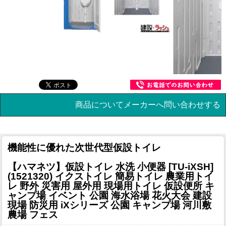
商品についてメーカーへ問い合わせする
機能性に優れた次世代型仮設トイレ
【ハマネツ】仮設トイレ 水洗 小便器 [TU-iXSH]
(1521320) イクストイレ 簡易トイレ 農業用トイ
レ 野外 災害用 屋外用 現場用トイレ 仮設便所 キ
ャンプ場 イベント 公園 海水浴場 花火大会 建設
現場 防災用 iXシリーズ 公園 キャンプ場 河川敷
農場 フェス