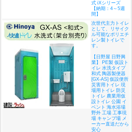
式 iXシリーズ
【納期：4～5週
間】
次世代主力トイレ
として、リサイク
ル可能なポリエチ
レン製トイレで
す。
【日野屋 日野興
業】 PE製 仮設ト
イレ 水洗タイプ
和式 陶器製便器
[GX-AS] 仮設便所
災害用トイレ 現
場用トイレ 防災
トイレ 農業用仮
設トイレ 公園 イ
ベント 海水浴場
野外 工場 工事現
場 キャンプ場 メ
ーカー直送だから
安心