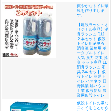
爽やかなトイレ環
境を作り出しま
す。
【建設ラッシュオ
リジナル商品】消
臭ラッシュ [1L]
２本セット 仮設
トイレ用消臭液
消臭液 業務用 ポ
ータブルトイレ
人気 強力 防虫 脱
臭 セット商品 1L
消臭ラッシュ 消
臭 2本 セット 仮
設トイレ 簡易ト
イレ ハマネツ 日
野興業 旭ハウス
工業 仮設便所 農
業用仮設トイレ
仮設トイレの嫌な
ニオイをもとから