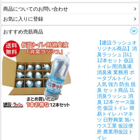
商品についてのお問い合わせ
お気に入りに登録
おすすめ売筋商品
【建設ラッシュオ
リジナル商品】消
臭ラッシュ [1L]
12本セット 仮設
トイレ用消臭液
消臭液 業務用 ポ
ータブルトイレ
人気 強力 防虫 脱
臭 セット商品 1L
消臭ラッシュ 消
臭 12本 ケース販
売 仮設トイレ 簡
易トイレ ハマネ
ツ 日野興業 旭ハ
ウス工業 仮設便
所 農業用仮設ト
イレ