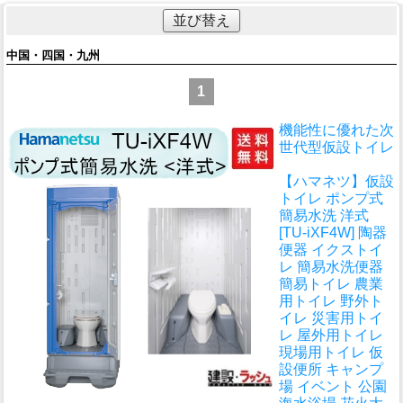
並び替え
中国・四国・九州
1
機能性に優れた次
世代型仮設トイレ
【ハマネツ】仮設
トイレ ポンプ式
簡易水洗 洋式
[TU-iXF4W] 陶器
便器 イクストイ
レ 簡易水洗便器
簡易トイレ 農業
用トイレ 野外ト
イレ 災害用トイ
レ 屋外用トイレ
現場用トイレ 仮
設便所 キャンプ
場 イベント 公園