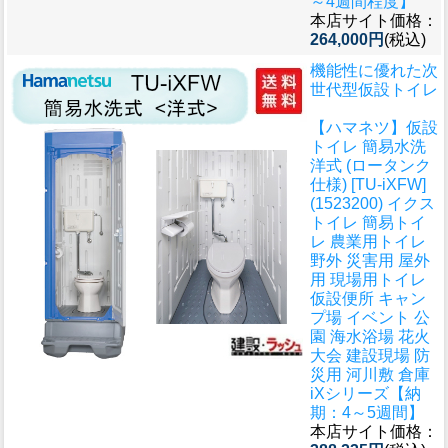
～4週間程度】
本店サイト価格：
264,000円
(税込)
機能性に優れた次
世代型仮設トイレ
【ハマネツ】仮設
トイレ 簡易水洗
洋式 (ロータンク
仕様) [TU-iXFW]
(1523200) イクス
トイレ 簡易トイ
レ 農業用トイレ
野外 災害用 屋外
用 現場用トイレ
仮設便所 キャン
プ場 イベント 公
園 海水浴場 花火
大会 建設現場 防
災用 河川敷 倉庫
iXシリーズ【納
期：4～5週間】
本店サイト価格：