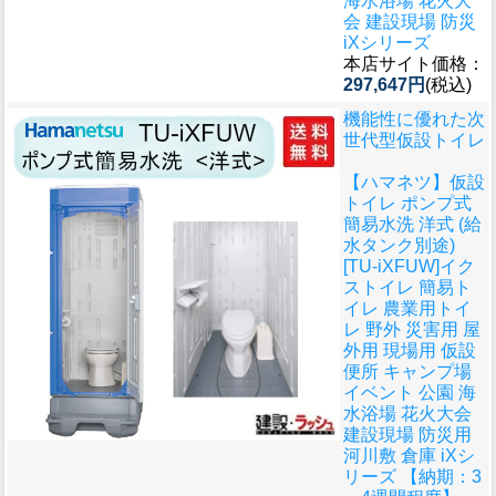
海水浴場 花火大
会 建設現場 防災
iXシリーズ
本店サイト価格：
297,647円
(税込)
機能性に優れた次
世代型仮設トイレ
【ハマネツ】仮設
トイレ ポンプ式
簡易水洗 洋式 (給
水タンク別途)
[TU-iXFUW]イク
ストイレ 簡易ト
イレ 農業用トイ
レ 野外 災害用 屋
外用 現場用 仮設
便所 キャンプ場
イベント 公園 海
水浴場 花火大会
建設現場 防災用
河川敷 倉庫 iXシ
リーズ 【納期：3