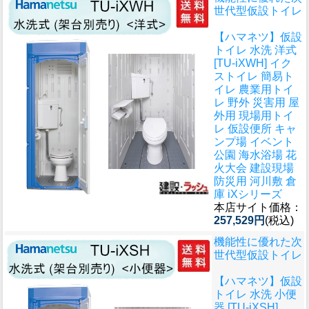
世代型仮設トイレ
【ハマネツ】仮設
トイレ 水洗 洋式
[TU-iXWH] イク
ストイレ 簡易ト
イレ 農業用トイ
レ 野外 災害用 屋
外用 現場用トイ
レ 仮設便所 キャ
ンプ場 イベント
公園 海水浴場 花
火大会 建設現場
防災用 河川敷 倉
庫 iXシリーズ
本店サイト価格：
257,529円
(税込)
機能性に優れた次
世代型仮設トイレ
【ハマネツ】仮設
トイレ 水洗 小便
器 [TU-iXSH]