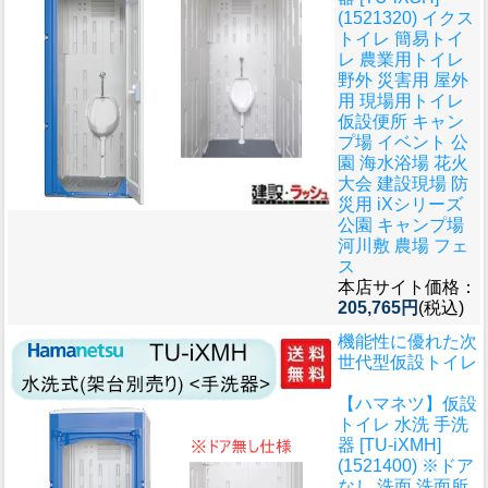
(1521320) イクス
トイレ 簡易トイ
レ 農業用トイレ
野外 災害用 屋外
用 現場用トイレ
仮設便所 キャン
プ場 イベント 公
園 海水浴場 花火
大会 建設現場 防
災用 iXシリーズ
公園 キャンプ場
河川敷 農場 フェ
ス
本店サイト価格：
205,765円
(税込)
機能性に優れた次
世代型仮設トイレ
【ハマネツ】仮設
トイレ 水洗 手洗
器 [TU-iXMH]
(1521400) ※ドア
なし 洗面 洗面所