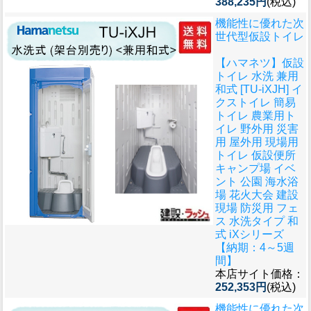
388,235円
(税込)
機能性に優れた次
世代型仮設トイレ
【ハマネツ】仮設
トイレ 水洗 兼用
和式 [TU-iXJH] イ
クストイレ 簡易
トイレ 農業用ト
イレ 野外用 災害
用 屋外用 現場用
トイレ 仮設便所
キャンプ場 イベ
ント 公園 海水浴
場 花火大会 建設
現場 防災用 フェ
ス 水洗タイプ 和
式 iXシリーズ
【納期：4～5週
間】
本店サイト価格：
252,353円
(税込)
機能性に優れた次