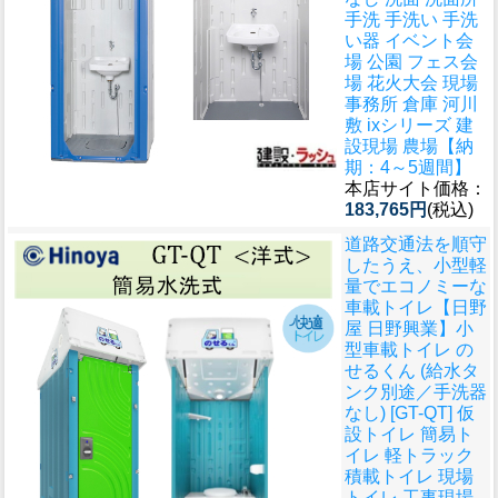
手洗 手洗い 手洗
い器 イベント会
場 公園 フェス会
場 花火大会 現場
事務所 倉庫 河川
敷 ixシリーズ 建
設現場 農場【納
期：4～5週間】
本店サイト価格：
183,765円
(税込)
道路交通法を順守
したうえ、小型軽
量でエコノミーな
車載トイレ
【日野
屋 日野興業】小
型車載トイレ の
せるくん (給水タ
ンク別途／手洗器
なし) [GT-QT] 仮
設トイレ 簡易ト
イレ 軽トラック
積載トイレ 現場
トイレ 工事現場