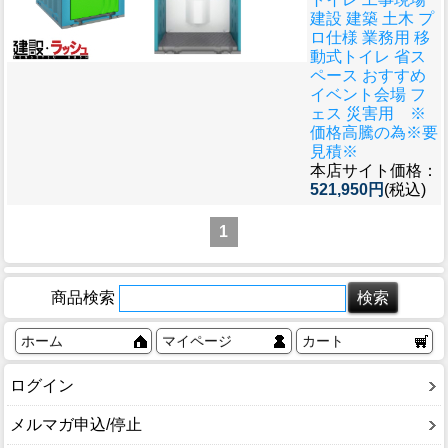
建設 建築 土木 プ
ロ仕様 業務用 移
動式トイレ 省ス
ペース おすすめ
イベント会場 フ
ェス 災害用 ※
価格高騰の為※要
見積※
本店サイト価格：
521,950円
(税込)
1
商品検索
ホーム
マイページ
カート
ログイン
メルマガ申込/停止