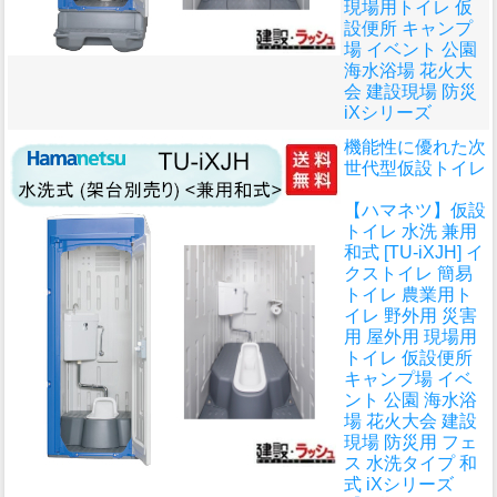
現場用トイレ 仮
設便所 キャンプ
場 イベント 公園
海水浴場 花火大
会 建設現場 防災
iXシリーズ
機能性に優れた次
世代型仮設トイレ
【ハマネツ】仮設
トイレ 水洗 兼用
和式 [TU-iXJH] イ
クストイレ 簡易
トイレ 農業用ト
イレ 野外用 災害
用 屋外用 現場用
トイレ 仮設便所
キャンプ場 イベ
ント 公園 海水浴
場 花火大会 建設
現場 防災用 フェ
ス 水洗タイプ 和
式 iXシリーズ