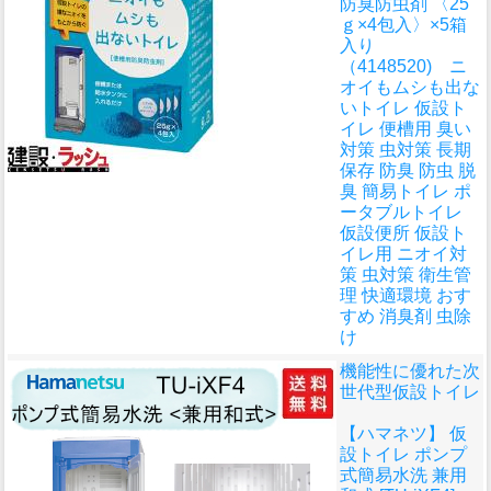
防臭防虫剤 〈25
ｇ×4包入〉×5箱
入り
（4148520) ニ
オイもムシも出な
いトイレ 仮設ト
イレ 便槽用 臭い
対策 虫対策 長期
保存 防臭 防虫 脱
臭 簡易トイレ ポ
ータブルトイレ
仮設便所 仮設ト
イレ用 ニオイ対
策 虫対策 衛生管
理 快適環境 おす
すめ 消臭剤 虫除
け
機能性に優れた次
世代型仮設トイレ
【ハマネツ】 仮
設トイレ ポンプ
式簡易水洗 兼用