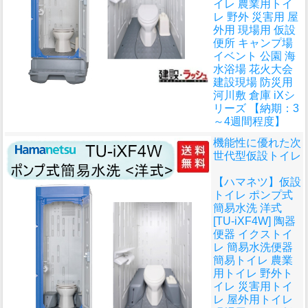
イレ 農業用トイ
レ 野外 災害用 屋
外用 現場用 仮設
便所 キャンプ場
イベント 公園 海
水浴場 花火大会
建設現場 防災用
河川敷 倉庫 iXシ
リーズ 【納期：3
～4週間程度】
機能性に優れた次
世代型仮設トイレ
【ハマネツ】仮設
トイレ ポンプ式
簡易水洗 洋式
[TU-iXF4W] 陶器
便器 イクストイ
レ 簡易水洗便器
簡易トイレ 農業
用トイレ 野外ト
イレ 災害用トイ
レ 屋外用トイレ