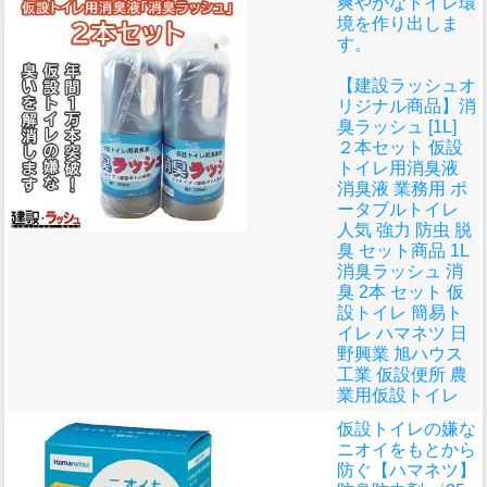
爽やかなトイレ環
境を作り出しま
す。
【建設ラッシュオ
リジナル商品】消
臭ラッシュ [1L]
２本セット 仮設
トイレ用消臭液
消臭液 業務用 ポ
ータブルトイレ
人気 強力 防虫 脱
臭 セット商品 1L
消臭ラッシュ 消
臭 2本 セット 仮
設トイレ 簡易ト
イレ ハマネツ 日
野興業 旭ハウス
工業 仮設便所 農
業用仮設トイレ
仮設トイレの嫌な
ニオイをもとから
防ぐ
【ハマネツ】