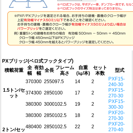
PXブリッジ(ベロ式フックタイプ)
全
有効
フレーム
自重
セット
積載荷重
全長
型式
幅
幅
高さ
(㎏/本)
本数
PXF15-
370
300
2550
97.5
14
2
240-30
1.5トン/セ
PXF15-
374
300
2850
100
17
2
ット
270-30
PXF15-
380
300
3000
102.5
19
2
300-30
PXF20-
380
300
2850
102.5
18
2
270-30
PXF20-
480
400
2850
102.5
22
2
2トン/セッ
270-40