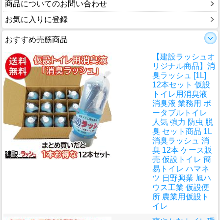
商品についてのお問い合わせ
お気に入りに登録
おすすめ売筋商品
【建設ラッシュオ
リジナル商品】消
臭ラッシュ [1L]
12本セット 仮設
トイレ用消臭液
消臭液 業務用 ポ
ータブルトイレ
人気 強力 防虫 脱
臭 セット商品 1L
消臭ラッシュ 消
臭 12本 ケース販
売 仮設トイレ 簡
易トイレ ハマネ
ツ 日野興業 旭ハ
ウス工業 仮設便
所 農業用仮設ト
イレ