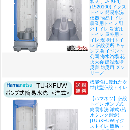
和式 [TU-iXF4]
(1520100) イクス
トイレ 簡易水洗
便器 簡易トイレ
農業用トイレ 野
外トイレ 災害用
トイレ 屋外用ト
イレ 現場用トイ
レ 仮設便所 キャ
ンプ場 イベント
公園 海水浴場 花
火大会 建設現場
災害 防災用 iXシ
リーズ
機能性に優れた次
世代型仮設トイレ
【ハマネツ】仮設
トイレ ポンプ式
簡易水洗 洋式 (給
水タンク別途)
[TU-iXFUW]イク
ストイレ 簡易ト