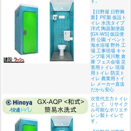
す。
【日野屋 日野興
業】PE製 仮設ト
イレ 水洗タイプ
洋式 陶器製便器
[GX-WS] 仮設便
所 公園 イベント
海水浴場 野外 工
場 工事現場 キャ
ンプ場 河川敷 倉
庫 フェス会場 災
害用トイレ 現場
用トイレ 防災ト
イレ 農業用トイ
レ メーカー直送
だから安心
次世代主力トイレ
として、リサイク
ル可能なポリエチ
レン製トイレで
す。