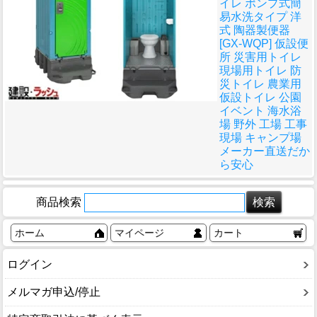
イレ ポンプ式簡
易水洗タイプ 洋
式 陶器製便器
[GX-WQP] 仮設便
所 災害用トイレ
現場用トイレ 防
災トイレ 農業用
仮設トイレ 公園
イベント 海水浴
場 野外 工場 工事
現場 キャンプ場
メーカー直送だか
ら安心
商品検索
ホーム
マイページ
カート
ログイン
メルマガ申込/停止