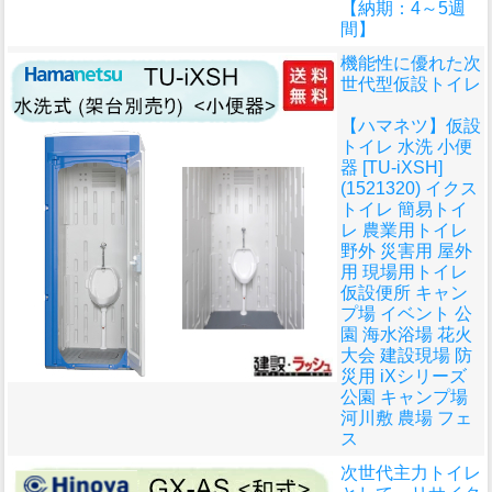
【納期：4～5週
間】
機能性に優れた次
世代型仮設トイレ
【ハマネツ】仮設
トイレ 水洗 小便
器 [TU-iXSH]
(1521320) イクス
トイレ 簡易トイ
レ 農業用トイレ
野外 災害用 屋外
用 現場用トイレ
仮設便所 キャン
プ場 イベント 公
園 海水浴場 花火
大会 建設現場 防
災用 iXシリーズ
公園 キャンプ場
河川敷 農場 フェ
ス
次世代主力トイレ