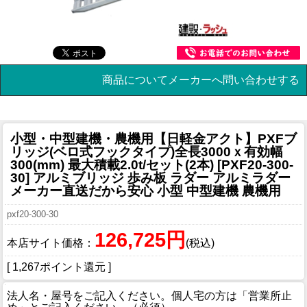
商品についてメーカーへ問い合わせする
小型・中型建機・農機用
【日軽金アクト】PXFブ
リッジ(ベロ式フックタイプ)全長3000ｘ有効幅
300(mm) 最大積載2.0t/セット(2本) [PXF20-300-
30] アルミブリッジ 歩み板 ラダー アルミラダー
メーカー直送だから安心 小型 中型建機 農機用
pxf20-300-30
126,725円
本店サイト価格：
(税込)
[ 1,267ポイント還元 ]
法人名・屋号をご記入ください。個人宅の方は「営業所止