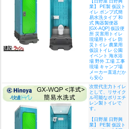
【日野屋 日野興
業】 PE製 仮設ト
イレ ポンプ式簡
易水洗タイプ 和
式 陶器製便器
[GX-AQP] 仮設便
所 災害用トイレ
現場用トイレ 防
災トイレ 農業用
仮設トイレ 公園
イベント 海水浴
場 野外 工場 工事
現場 キャンプ場
メーカー直送だか
ら安心
次世代主力トイレ
として、リサイク
ル可能なポリエチ
レン製トイレで
す。
【日野屋 日野興
業】 PE製 仮設ト