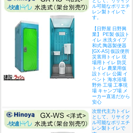
として、リサイク
ル可能なポリエチ
レン製トイレで
す。
【日野屋 日野興
業】 PE製 仮設ト
イレ 水洗タイプ
和式 陶器製便器
[GX-AS] 仮設便所
災害用トイレ 現
場用トイレ 防災
トイレ 農業用仮
設トイレ 公園 イ
ベント 海水浴場
野外 工場 工事現
場 キャンプ場 メ
ーカー直送だから
安心
次世代主力トイレ
として、リサイク
ル可能なポリエチ
レン製トイレで