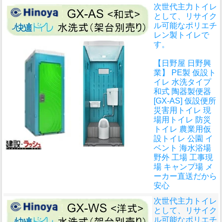
次世代主力トイレ
として、リサイク
ル可能なポリエチ
レン製トイレで
す。
【日野屋 日野興
業】 PE製 仮設ト
イレ 水洗タイプ
和式 陶器製便器
[GX-AS] 仮設便所
災害用トイレ 現
場用トイレ 防災
トイレ 農業用仮
設トイレ 公園 イ
ベント 海水浴場
野外 工場 工事現
場 キャンプ場 メ
ーカー直送だから
安心
次世代主力トイレ
として、リサイク
ル可能なポリエチ