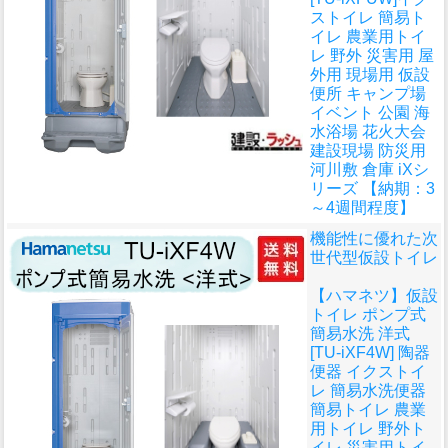
ストイレ 簡易ト
イレ 農業用トイ
レ 野外 災害用 屋
外用 現場用 仮設
便所 キャンプ場
イベント 公園 海
水浴場 花火大会
建設現場 防災用
河川敷 倉庫 iXシ
リーズ 【納期：3
～4週間程度】
機能性に優れた次
世代型仮設トイレ
【ハマネツ】仮設
トイレ ポンプ式
簡易水洗 洋式
[TU-iXF4W] 陶器
便器 イクストイ
レ 簡易水洗便器
簡易トイレ 農業
用トイレ 野外ト
イレ 災害用トイ