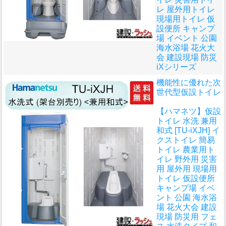
レ 屋外用トイレ
現場用トイレ 仮
設便所 キャンプ
場 イベント 公園
海水浴場 花火大
会 建設現場 防災
iXシリーズ
機能性に優れた次
世代型仮設トイレ
【ハマネツ】仮設
トイレ 水洗 兼用
和式 [TU-iXJH] イ
クストイレ 簡易
トイレ 農業用ト
イレ 野外用 災害
用 屋外用 現場用
トイレ 仮設便所
キャンプ場 イベ
ント 公園 海水浴
場 花火大会 建設
現場 防災用 フェ