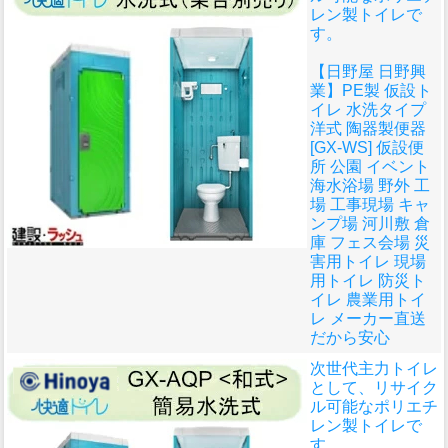
レン製トイレで
す。
【日野屋 日野興
業】PE製 仮設ト
イレ 水洗タイプ
洋式 陶器製便器
[GX-WS] 仮設便
所 公園 イベント
海水浴場 野外 工
場 工事現場 キャ
ンプ場 河川敷 倉
庫 フェス会場 災
害用トイレ 現場
用トイレ 防災ト
イレ 農業用トイ
レ メーカー直送
だから安心
次世代主力トイレ
として、リサイク
ル可能なポリエチ
レン製トイレで
す。