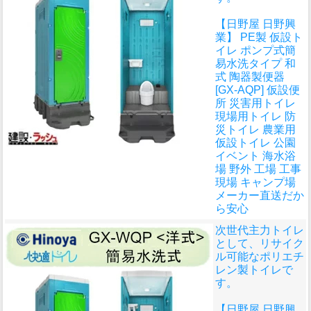
【日野屋 日野興
業】 PE製 仮設ト
イレ ポンプ式簡
易水洗タイプ 和
式 陶器製便器
[GX-AQP] 仮設便
所 災害用トイレ
現場用トイレ 防
災トイレ 農業用
仮設トイレ 公園
イベント 海水浴
場 野外 工場 工事
現場 キャンプ場
メーカー直送だか
ら安心
次世代主力トイレ
として、リサイク
ル可能なポリエチ
レン製トイレで
す。
【日野屋 日野興