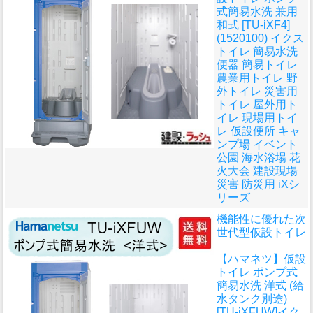
式簡易水洗 兼用
和式 [TU-iXF4]
(1520100) イクス
トイレ 簡易水洗
便器 簡易トイレ
農業用トイレ 野
外トイレ 災害用
トイレ 屋外用ト
イレ 現場用トイ
レ 仮設便所 キャ
ンプ場 イベント
公園 海水浴場 花
火大会 建設現場
災害 防災用 iXシ
リーズ
機能性に優れた次
世代型仮設トイレ
【ハマネツ】仮設
トイレ ポンプ式
簡易水洗 洋式 (給
水タンク別途)
[TU-iXFUW]イク