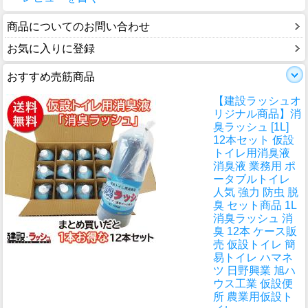
商品についてのお問い合わせ
お気に入りに登録
おすすめ売筋商品
【建設ラッシュオ
リジナル商品】消
臭ラッシュ [1L]
12本セット 仮設
トイレ用消臭液
消臭液 業務用 ポ
ータブルトイレ
人気 強力 防虫 脱
臭 セット商品 1L
消臭ラッシュ 消
臭 12本 ケース販
売 仮設トイレ 簡
易トイレ ハマネ
ツ 日野興業 旭ハ
ウス工業 仮設便
所 農業用仮設ト