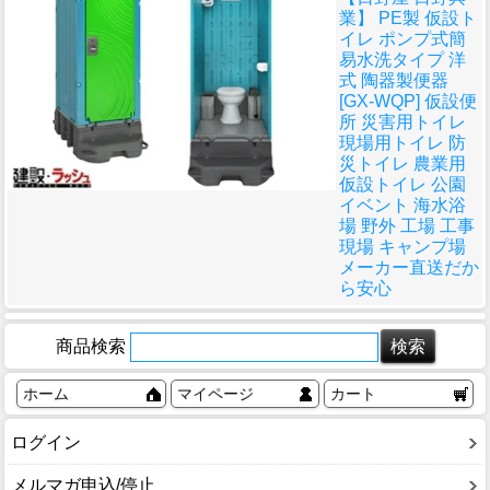
業】 PE製 仮設ト
イレ ポンプ式簡
易水洗タイプ 洋
式 陶器製便器
[GX-WQP] 仮設便
所 災害用トイレ
現場用トイレ 防
災トイレ 農業用
仮設トイレ 公園
イベント 海水浴
場 野外 工場 工事
現場 キャンプ場
メーカー直送だか
ら安心
商品検索
ホーム
マイページ
カート
ログイン
メルマガ申込/停止