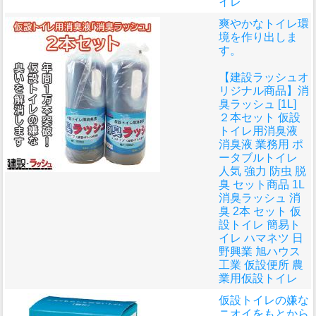
イレ
爽やかなトイレ環
境を作り出しま
す。
【建設ラッシュオ
リジナル商品】消
臭ラッシュ [1L]
２本セット 仮設
トイレ用消臭液
消臭液 業務用 ポ
ータブルトイレ
人気 強力 防虫 脱
臭 セット商品 1L
消臭ラッシュ 消
臭 2本 セット 仮
設トイレ 簡易ト
イレ ハマネツ 日
野興業 旭ハウス
工業 仮設便所 農
業用仮設トイレ
仮設トイレの嫌な
ニオイをもとから