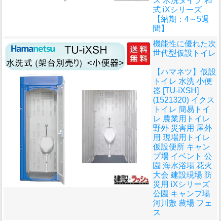
ス 水洗タイプ 和
式 iXシリーズ
【納期：4～5週
間】
機能性に優れた次
世代型仮設トイレ
【ハマネツ】仮設
トイレ 水洗 小便
器 [TU-iXSH]
(1521320) イクス
トイレ 簡易トイ
レ 農業用トイレ
野外 災害用 屋外
用 現場用トイレ
仮設便所 キャン
プ場 イベント 公
園 海水浴場 花火
大会 建設現場 防
災用 iXシリーズ
公園 キャンプ場
河川敷 農場 フェ
ス