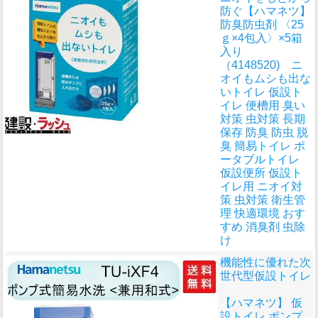
防ぐ
【ハマネツ】
防臭防虫剤 〈25
ｇ×4包入〉×5箱
入り
（4148520) ニ
オイもムシも出な
いトイレ 仮設ト
イレ 便槽用 臭い
対策 虫対策 長期
保存 防臭 防虫 脱
臭 簡易トイレ ポ
ータブルトイレ
仮設便所 仮設ト
イレ用 ニオイ対
策 虫対策 衛生管
理 快適環境 おす
すめ 消臭剤 虫除
け
機能性に優れた次
世代型仮設トイレ
【ハマネツ】 仮
設トイレ ポンプ