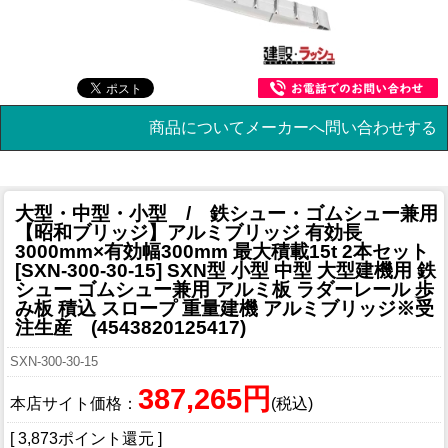
商品についてメーカーへ問い合わせする
大型・中型・小型 / 鉄シュー・ゴムシュー兼用
【昭和ブリッジ】アルミブリッジ 有効長
3000mm×有効幅300mm 最大積載15t 2本セット
[SXN-300-30-15] SXN型 小型 中型 大型建機用 鉄
シュー ゴムシュー兼用 アルミ板 ラダーレール 歩
み板 積込 スロープ 重量建機 アルミブリッジ※受
注生産 (4543820125417)
SXN-300-30-15
387,265円
本店サイト価格：
(税込)
[ 3,873ポイント還元 ]