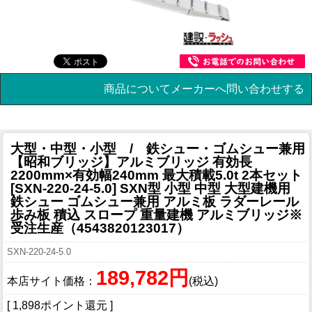
商品についてメーカーへ問い合わせする
大型・中型・小型 / 鉄シュー・ゴムシュー兼用
【昭和ブリッジ】アルミブリッジ 有効長
2200mm×有効幅240mm 最大積載5.0t 2本セット
[SXN-220-24-5.0] SXN型 小型 中型 大型建機用
鉄シュー ゴムシュー兼用 アルミ板 ラダーレール
歩み板 積込 スロープ 重量建機 アルミブリッジ※
受注生産（4543820123017）
SXN-220-24-5.0
189,782円
本店サイト価格：
(税込)
[ 1,898ポイント還元 ]