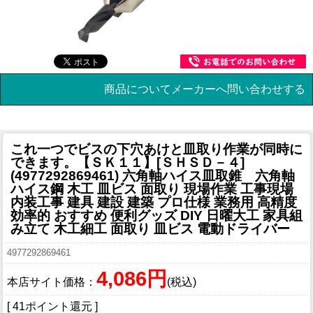
商品についてメーカーへ問い合わせする
これ一つでビスの下穴あけと皿取り作業が同時に
できます。
【ＳＫ１１】[ＳＨＳＤ－４]
(4977292869461) 六角軸ハイス皿取錐 六角軸
ハイス鋼 木工 皿ビス 面取り 現場作業 工事現場
内装工事 建具 建設 建築 プロ仕様 業務用 高精度
効率的 おすすめ 便利グッズ DIY 日曜大工 家具組
み立て 木工細工 面取り 皿ビス 電動ドライバー
4977292869461
4,086円
本店サイト価格：
(税込)
[ 41ポイント還元 ]