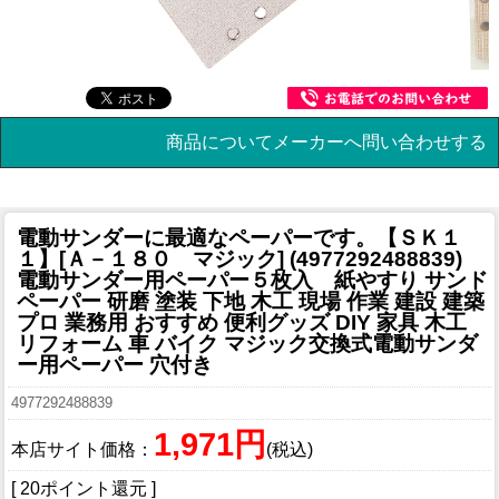
商品についてメーカーへ問い合わせする
電動サンダーに最適なペーパーです。
【ＳＫ１
１】[Ａ－１８０ マジック] (4977292488839)
電動サンダー用ペーパー５枚入 紙やすり サンド
ペーパー 研磨 塗装 下地 木工 現場 作業 建設 建築
プロ 業務用 おすすめ 便利グッズ DIY 家具 木工
リフォーム 車 バイク マジック交換式電動サンダ
ー用ペーパー 穴付き
4977292488839
1,971円
本店サイト価格：
(税込)
[ 20ポイント還元 ]