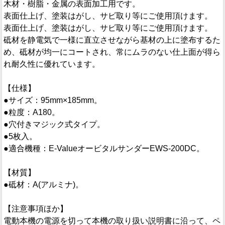
木材・樹脂・金属の表面加工用です。
表面仕上げ、塗装はがし、サビ取り等にご使用頂けます。
表面仕上げ、塗装はがし、サビ取り等にご使用頂けます。
砥材を静電気で一様に直立させながら基材の上に塗布するた
め、砥材が均一にコートされ、常にムラのない仕上面が得ら
れ耐久性に優れています。
【仕様】
●サイズ：95mm×185mm。
●粒度：A180。
●穴付きマジック式タイプ。
●5枚入。
●適合機種：E-ValueオービタルサンダーEWS-200DC。
【材質】
●砥材：A(アルミナ)。
【注意事項ほか】
電動本機の電源を切って本機の取り扱い説明書に沿って、ペ