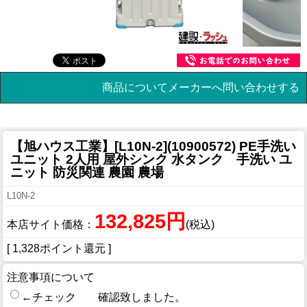
商品についてメーカーへ問い合わせする
【旭ハウス工業】[L10N-2](10900572) PE手洗い
ユニット 2人用 屋外シンク 水タンク 手洗い ユ
ニット 防災関連 農園 農場
L10N-2
132,825円
本店サイト価格：
(税込)
[ 1,328ポイント還元 ]
注意事項について
←チェック 確認致しました。