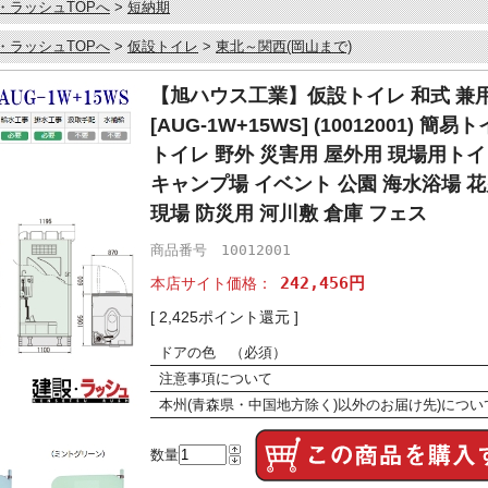
・ラッシュTOPへ
>
短納期
・ラッシュTOPへ
>
仮設トイレ
>
東北～関西(岡山まで)
【旭ハウス工業】仮設トイレ 和式 兼
[AUG-1W+15WS] (10012001) 簡
トイレ 野外 災害用 屋外用 現場用トイ
キャンプ場 イベント 公園 海水浴場 花
現場 防災用 河川敷 倉庫 フェス
商品番号 10012001
242,456円
本店サイト価格：
[ 2,425ポイント還元 ]
ドアの色 （必須）
注意事項について
本州(青森県・中国地方除く)以外のお届け先)につ
数量