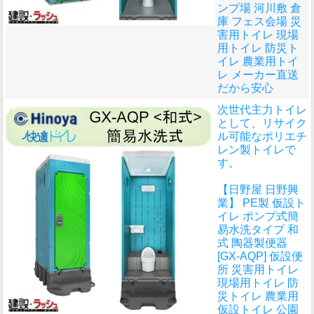
ンプ場 河川敷 倉
庫 フェス会場 災
害用トイレ 現場
用トイレ 防災ト
イレ 農業用トイ
レ メーカー直送
だから安心
次世代主力トイレ
として、リサイク
ル可能なポリエチ
レン製トイレで
す。
【日野屋 日野興
業】 PE製 仮設ト
イレ ポンプ式簡
易水洗タイプ 和
式 陶器製便器
[GX-AQP] 仮設便
所 災害用トイレ
現場用トイレ 防
災トイレ 農業用
仮設トイレ 公園