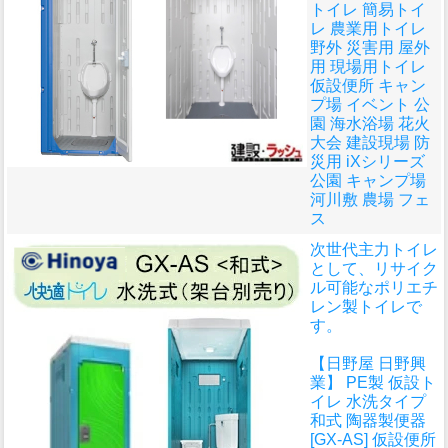
トイレ 簡易トイ
レ 農業用トイレ
野外 災害用 屋外
用 現場用トイレ
仮設便所 キャン
プ場 イベント 公
園 海水浴場 花火
大会 建設現場 防
災用 iXシリーズ
公園 キャンプ場
河川敷 農場 フェ
ス
次世代主力トイレ
として、リサイク
ル可能なポリエチ
レン製トイレで
す。
【日野屋 日野興
業】 PE製 仮設ト
イレ 水洗タイプ
和式 陶器製便器
[GX-AS] 仮設便所