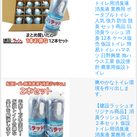
トイレ用消臭液
消臭液 業務用 ポ
ータブルトイレ
人気 強力 防虫 脱
臭 セット商品 1L
消臭ラッシュ 消
臭 12本 ケース販
売 仮設トイレ 簡
易トイレ ハマネ
ツ 日野興業 旭ハ
ウス工業 仮設便
所 農業用仮設ト
イレ
爽やかなトイレ環
境を作り出しま
す。
【建設ラッシュオ
リジナル商品】消
臭ラッシュ [1L]
２本セット 仮設
トイレ用消臭液
消臭液 業務用 ポ