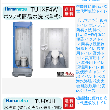
機能性に優れた次
世代型仮設トイレ
【ハマネツ】仮設
トイレ ポンプ式
簡易水洗 洋式
[TU-iXF4W] 陶器
便器 イクストイ
レ 簡易水洗便器
簡易トイレ 農業
用トイレ 野外ト
イレ 災害用トイ
レ 屋外用トイレ
現場用トイレ 仮
設便所 キャンプ
場 イベント 公園
海水浴場 花火大
会 建設現場 防災
iXシリーズ
機能性に優れた次
世代型仮設トイレ