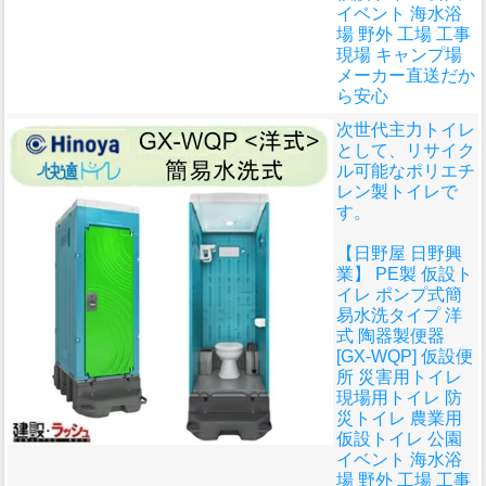
イベント 海水浴
場 野外 工場 工事
現場 キャンプ場
メーカー直送だか
ら安心
次世代主力トイレ
として、リサイク
ル可能なポリエチ
レン製トイレで
す。
【日野屋 日野興
業】 PE製 仮設ト
イレ ポンプ式簡
易水洗タイプ 洋
式 陶器製便器
[GX-WQP] 仮設便
所 災害用トイレ
現場用トイレ 防
災トイレ 農業用
仮設トイレ 公園
イベント 海水浴
場 野外 工場 工事