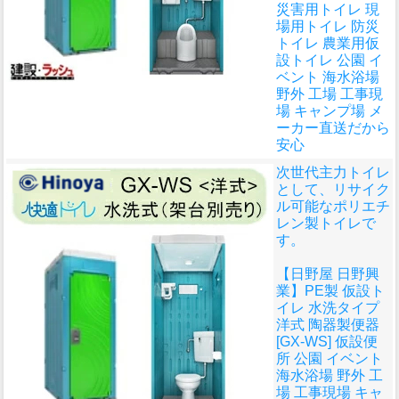
災害用トイレ 現
場用トイレ 防災
トイレ 農業用仮
設トイレ 公園 イ
ベント 海水浴場
野外 工場 工事現
場 キャンプ場 メ
ーカー直送だから
安心
次世代主力トイレ
として、リサイク
ル可能なポリエチ
レン製トイレで
す。
【日野屋 日野興
業】PE製 仮設ト
イレ 水洗タイプ
洋式 陶器製便器
[GX-WS] 仮設便
所 公園 イベント
海水浴場 野外 工
場 工事現場 キャ