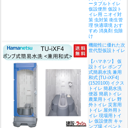
ータブルトイレ
仮設便所 仮設ト
イレ用 ニオイ対
策 虫対策 衛生管
理 快適環境 おす
すめ 消臭剤 虫除
け
機能性に優れた次
世代型仮設トイレ
【ハマネツ】 仮
設トイレ ポンプ
式簡易水洗 兼用
和式 [TU-iXF4]
(1520100) イクス
トイレ 簡易水洗
便器 簡易トイレ
農業用トイレ 野
外トイレ 災害用
トイレ 屋外用ト
イレ 現場用トイ
レ 仮設便所 キャ
ンプ場 イベント