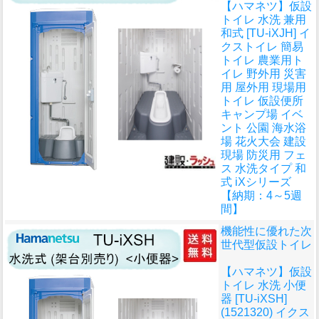
【ハマネツ】仮設
トイレ 水洗 兼用
和式 [TU-iXJH] イ
クストイレ 簡易
トイレ 農業用ト
イレ 野外用 災害
用 屋外用 現場用
トイレ 仮設便所
キャンプ場 イベ
ント 公園 海水浴
場 花火大会 建設
現場 防災用 フェ
ス 水洗タイプ 和
式 iXシリーズ
【納期：4～5週
間】
機能性に優れた次
世代型仮設トイレ
【ハマネツ】仮設
トイレ 水洗 小便
器 [TU-iXSH]
(1521320) イクス