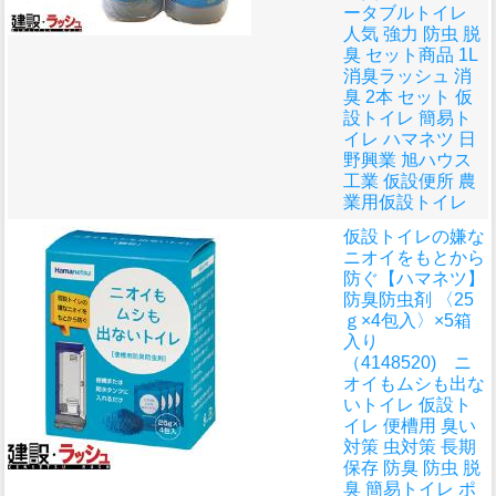
ータブルトイレ
人気 強力 防虫 脱
臭 セット商品 1L
消臭ラッシュ 消
臭 2本 セット 仮
設トイレ 簡易ト
イレ ハマネツ 日
野興業 旭ハウス
工業 仮設便所 農
業用仮設トイレ
仮設トイレの嫌な
ニオイをもとから
防ぐ
【ハマネツ】
防臭防虫剤 〈25
ｇ×4包入〉×5箱
入り
（4148520) ニ
オイもムシも出な
いトイレ 仮設ト
イレ 便槽用 臭い
対策 虫対策 長期
保存 防臭 防虫 脱
臭 簡易トイレ ポ