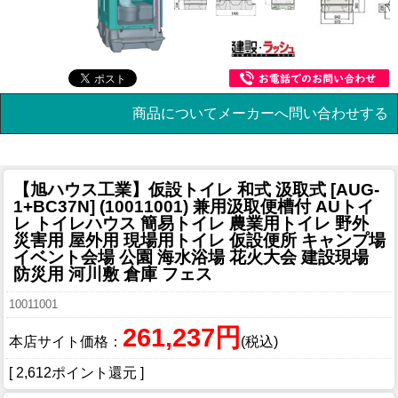
商品についてメーカーへ問い合わせする
【旭ハウス工業】仮設トイレ 和式 汲取式 [AUG-
1+BC37N] (10011001) 兼用汲取便槽付 AUトイ
レ トイレハウス 簡易トイレ 農業用トイレ 野外
災害用 屋外用 現場用トイレ 仮設便所 キャンプ場
イベント会場 公園 海水浴場 花火大会 建設現場
防災用 河川敷 倉庫 フェス
10011001
261,237円
本店サイト価格：
(税込)
[ 2,612ポイント還元 ]