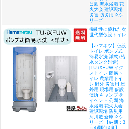
公園 海水浴場 花
火大会 建設現場
災害 防災用 iXシ
リーズ
機能性に優れた次
世代型仮設トイレ
【ハマネツ】仮設
トイレ ポンプ式
簡易水洗 洋式 (給
水タンク別途)
[TU-iXFUW]イク
ストイレ 簡易ト
イレ 農業用トイ
レ 野外 災害用 屋
外用 現場用 仮設
便所 キャンプ場
イベント 公園 海
水浴場 花火大会
建設現場 防災用
河川敷 倉庫 iXシ
リーズ 【納期：3
～4週間程度】