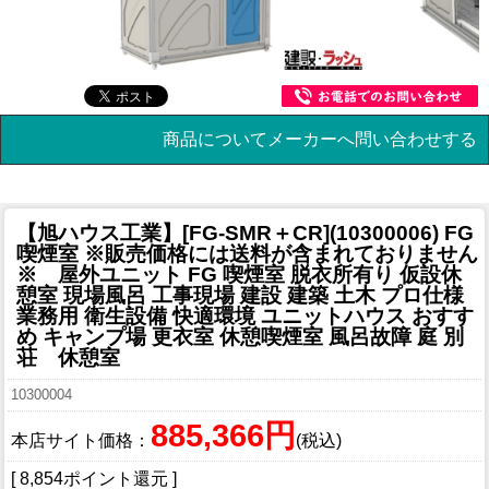
商品についてメーカーへ問い合わせする
【旭ハウス工業】[FG-SMR＋CR](10300006) FG
喫煙室 ※販売価格には送料が含まれておりません
※ 屋外ユニット FG 喫煙室 脱衣所有り 仮設休
憩室 現場風呂 工事現場 建設 建築 土木 プロ仕様
業務用 衛生設備 快適環境 ユニットハウス おすす
め キャンプ場 更衣室 休憩喫煙室 風呂故障 庭 別
荘 休憩室
10300004
885,366円
本店サイト価格：
(税込)
[ 8,854ポイント還元 ]