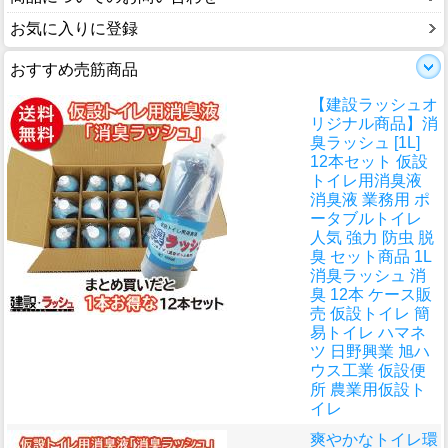
お気に入りに登録
おすすめ売筋商品
【建設ラッシュオ
リジナル商品】消
臭ラッシュ [1L]
12本セット 仮設
トイレ用消臭液
消臭液 業務用 ポ
ータブルトイレ
人気 強力 防虫 脱
臭 セット商品 1L
消臭ラッシュ 消
臭 12本 ケース販
売 仮設トイレ 簡
易トイレ ハマネ
ツ 日野興業 旭ハ
ウス工業 仮設便
所 農業用仮設ト
イレ
爽やかなトイレ環