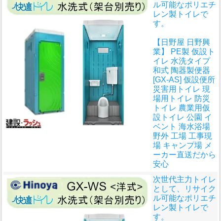
ル可能なポリエチ
レン製トイレで
す。
【日野屋 日野興
業】 PE製 仮設ト
イレ 水洗タイプ
和式 陶器製便器
[GX-AS] 仮設便所
災害用トイレ 現
場用トイレ 防災
トイレ 農業用仮
設トイレ 公園 イ
ベント 海水浴場
野外 工場 工事現
場 キャンプ場 メ
ーカー直送だから
安心
次世代主力トイレ
として、リサイク
ル可能なポリエチ
レン製トイレで
す。