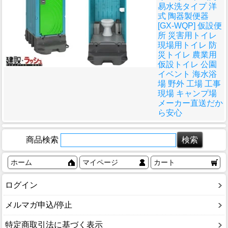
易水洗タイプ 洋
式 陶器製便器
[GX-WQP] 仮設便
所 災害用トイレ
現場用トイレ 防
災トイレ 農業用
仮設トイレ 公園
イベント 海水浴
場 野外 工場 工事
現場 キャンプ場
メーカー直送だか
ら安心
商品検索
ホーム
マイページ
カート
ログイン
メルマガ申込/停止
特定商取引法に基づく表示