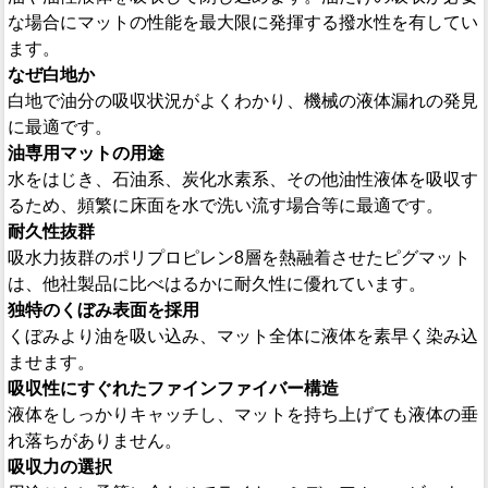
な場合にマットの性能を最大限に発揮する撥水性を有してい
ます。
なぜ白地か
白地で油分の吸収状況がよくわかり、機械の液体漏れの発見
に最適です。
油専用マットの用途
水をはじき、石油系、炭化水素系、その他油性液体を吸収す
るため、頻繁に床面を水で洗い流す場合等に最適です。
耐久性抜群
吸水力抜群のポリプロピレン8層を熱融着させたピグマット
は、他社製品に比べはるかに耐久性に優れています。
独特のくぼみ表面を採用
くぼみより油を吸い込み、マット全体に液体を素早く染み込
ませます。
吸収性にすぐれたファインファイバー構造
液体をしっかりキャッチし、マットを持ち上げても液体の垂
れ落ちがありません。
吸収力の選択