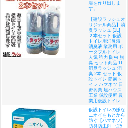
境を作り出しま
す。
【建設ラッシュオ
リジナル商品】消
臭ラッシュ [1L]
２本セット 仮設
トイレ用消臭液
消臭液 業務用 ポ
ータブルトイレ
人気 強力 防虫 脱
臭 セット商品 1L
消臭ラッシュ 消
臭 2本 セット 仮
設トイレ 簡易ト
イレ ハマネツ 日
野興業 旭ハウス
工業 仮設便所 農
業用仮設トイレ
仮設トイレの嫌な
ニオイをもとから
防ぐ
【ハマネツ】
防臭防虫剤 〈25