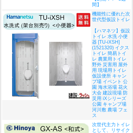
間】
機能性に優れた次
世代型仮設トイレ
【ハマネツ】仮設
トイレ 水洗 小便
器 [TU-iXSH]
(1521320) イクス
トイレ 簡易トイ
レ 農業用トイレ
野外 災害用 屋外
用 現場用トイレ
仮設便所 キャン
プ場 イベント 公
園 海水浴場 花火
大会 建設現場 防
災用 iXシリーズ
公園 キャンプ場
河川敷 農場 フェ
ス
次世代主力トイレ
として、リサイク