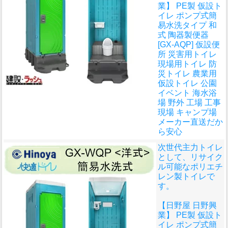
業】 PE製 仮設ト
イレ ポンプ式簡
易水洗タイプ 和
式 陶器製便器
[GX-AQP] 仮設便
所 災害用トイレ
現場用トイレ 防
災トイレ 農業用
仮設トイレ 公園
イベント 海水浴
場 野外 工場 工事
現場 キャンプ場
メーカー直送だか
ら安心
次世代主力トイレ
として、リサイク
ル可能なポリエチ
レン製トイレで
す。
【日野屋 日野興
業】 PE製 仮設ト
イレ ポンプ式簡