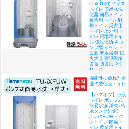
(1520100) イクス
トイレ 簡易水洗
便器 簡易トイレ
農業用トイレ 野
外トイレ 災害用
トイレ 屋外用ト
イレ 現場用トイ
レ 仮設便所 キャ
ンプ場 イベント
公園 海水浴場 花
火大会 建設現場
災害 防災用 iXシ
リーズ
機能性に優れた次
世代型仮設トイレ
【ハマネツ】仮設
トイレ ポンプ式
簡易水洗 洋式 (給
水タンク別途)
[TU-iXFUW]イク
ストイレ 簡易ト
イレ 農業用トイ