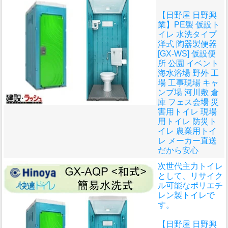
【日野屋 日野興
業】PE製 仮設ト
イレ 水洗タイプ
洋式 陶器製便器
[GX-WS] 仮設便
所 公園 イベント
海水浴場 野外 工
場 工事現場 キャ
ンプ場 河川敷 倉
庫 フェス会場 災
害用トイレ 現場
用トイレ 防災ト
イレ 農業用トイ
レ メーカー直送
だから安心
次世代主力トイレ
として、リサイク
ル可能なポリエチ
レン製トイレで
す。
【日野屋 日野興