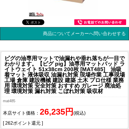
商品についてメーカーへ問い合わせする
ピグの油専用マットで油漏れや垂れ落ちが一目で
わかります。
【ピグ pig】油専用マットパッド ラ
イトウェイト 51x38cm 200枚 [MAT485] 油吸
着マット 液体吸収 油漏れ対策 現場作業 工事現場
工場 倉庫 建設機械 建設 建築 土木 プロ仕様 業務
用 環境対策 安全対策 おすすめ ガレージ 廃油処
理 環境対策 漏れ対策 こぼれ対策 吸収材
mat485
26,235円
本店サイト価格：
(税込)
[ 262ポイント還元 ]