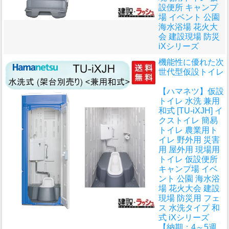
設便所 キャンプ
場 イベント 公園
海水浴場 花火大
会 建設現場 防災
iXシリーズ
機能性に優れた次
世代型仮設トイレ
【ハマネツ】仮設
トイレ 水洗 兼用
和式 [TU-iXJH] イ
クストイレ 簡易
トイレ 農業用ト
イレ 野外用 災害
用 屋外用 現場用
トイレ 仮設便所
キャンプ場 イベ
ント 公園 海水浴
場 花火大会 建設
現場 防災用 フェ
ス 水洗タイプ 和
式 iXシリーズ
【納期：4～5週