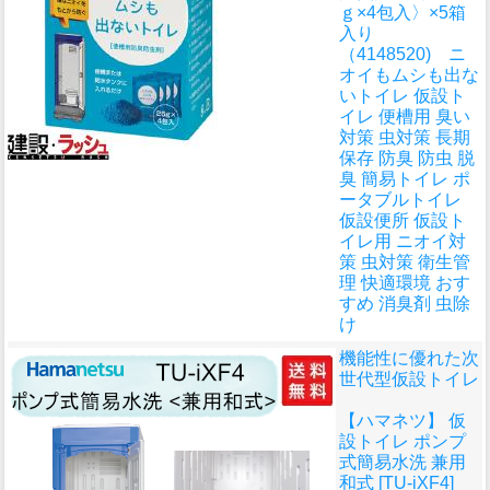
ｇ×4包入〉×5箱
入り
（4148520) ニ
オイもムシも出な
いトイレ 仮設ト
イレ 便槽用 臭い
対策 虫対策 長期
保存 防臭 防虫 脱
臭 簡易トイレ ポ
ータブルトイレ
仮設便所 仮設ト
イレ用 ニオイ対
策 虫対策 衛生管
理 快適環境 おす
すめ 消臭剤 虫除
け
機能性に優れた次
世代型仮設トイレ
【ハマネツ】 仮
設トイレ ポンプ
式簡易水洗 兼用
和式 [TU-iXF4]