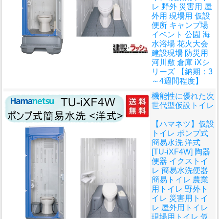
レ 野外 災害用 屋
外用 現場用 仮設
便所 キャンプ場
イベント 公園 海
水浴場 花火大会
建設現場 防災用
河川敷 倉庫 iXシ
リーズ 【納期：3
～4週間程度】
機能性に優れた次
世代型仮設トイレ
【ハマネツ】仮設
トイレ ポンプ式
簡易水洗 洋式
[TU-iXF4W] 陶器
便器 イクストイ
レ 簡易水洗便器
簡易トイレ 農業
用トイレ 野外ト
イレ 災害用トイ
レ 屋外用トイレ
現場用トイレ 仮