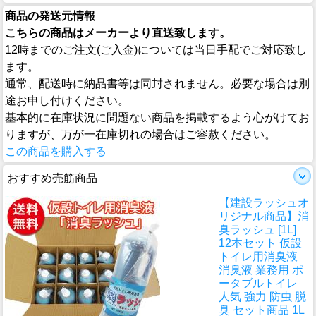
商品の発送元情報
こちらの商品はメーカーより直送致します。
12時までのご注文(ご入金)については当日手配でご対応致し
ます。
通常、配送時に納品書等は同封されません。必要な場合は別
途お申し付けください。
基本的に在庫状況に問題ない商品を掲載するよう心がけてお
りますが、万が一在庫切れの場合はご容赦ください。
この商品を購入する
おすすめ売筋商品
【建設ラッシュオ
リジナル商品】消
臭ラッシュ [1L]
12本セット 仮設
トイレ用消臭液
消臭液 業務用 ポ
ータブルトイレ
人気 強力 防虫 脱
臭 セット商品 1L