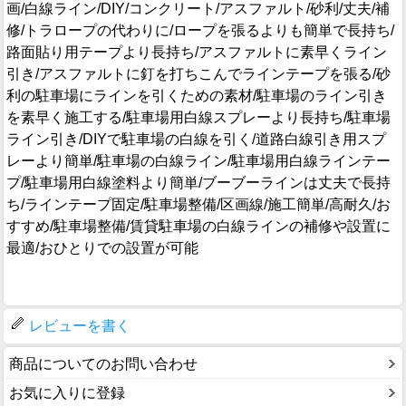
画/白線ライン/DIY/コンクリート/アスファルト/砂利/丈夫/補
修/トラロープの代わりに/ロープを張るよりも簡単で長持ち/
路面貼り用テープより長持ち/アスファルトに素早くライン
引き/アスファルトに釘を打ちこんでラインテープを張る/砂
利の駐車場にラインを引くための素材/駐車場のライン引き
を素早く施工する/駐車場用白線スプレーより長持ち/駐車場
ライン引き/DIYで駐車場の白線を引く/道路白線引き用スプ
レーより簡単/駐車場の白線ライン/駐車場用白線ラインテー
プ/駐車場用白線塗料より簡単/ブーブーラインは丈夫で長持
ち/ラインテープ固定/駐車場整備/区画線/施工簡単/高耐久/お
すすめ/駐車場整備/賃貸駐車場の白線ラインの補修や設置に
最適/おひとりでの設置が可能
レビューを書く
商品についてのお問い合わせ
お気に入りに登録