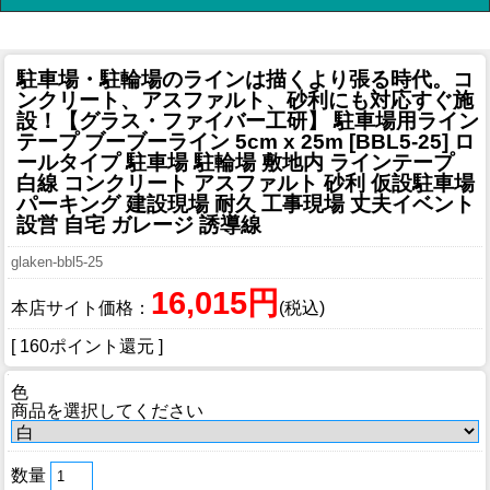
駐車場・駐輪場のラインは描くより張る時代。コ
ンクリート、アスファルト、砂利にも対応すぐ施
設！
【グラス・ファイバー工研】 駐車場用ライン
テープ ブーブーライン 5cm x 25m [BBL5-25] ロ
ールタイプ 駐車場 駐輪場 敷地内 ラインテープ
白線 コンクリート アスファルト 砂利 仮設駐車場
パーキング 建設現場 耐久 工事現場 丈夫イベント
設営 自宅 ガレージ 誘導線
glaken-bbl5-25
16,015円
本店サイト価格：
(税込)
[ 160ポイント還元 ]
色
商品を選択してください
数量