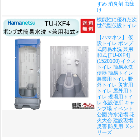
すめ 消臭剤 虫除
け
機能性に優れた次
世代型仮設トイレ
【ハマネツ】 仮
設トイレ ポンプ
式簡易水洗 兼用
和式 [TU-iXF4]
(1520100) イクス
トイレ 簡易水洗
便器 簡易トイレ
農業用トイレ 野
外トイレ 災害用
トイレ 屋外用ト
イレ 現場用トイ
レ 仮設便所 キャ
ンプ場 イベント
公園 海水浴場 花
火大会 建設現場
災害 防災用 iXシ
リーズ