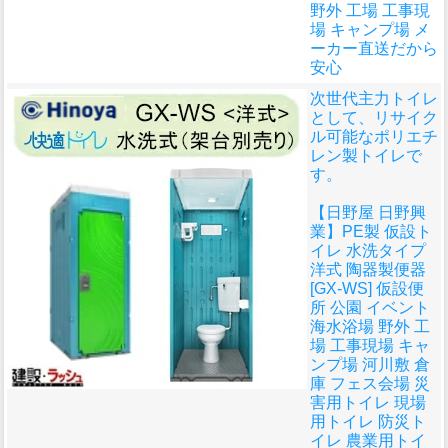
野外 工場 工事現
場 キャンプ場 メ
ーカー直送だから
安心
次世代主力トイレ
として、リサイク
ル可能なポリエチ
レン製トイレで
す。
【日野屋 日野興
業】PE製 仮設ト
イレ 水洗タイプ
洋式 陶器製便器
[GX-WS] 仮設便
所 公園 イベント
海水浴場 野外 工
場 工事現場 キャ
ンプ場 河川敷 倉
庫 フェス会場 災
害用トイレ 現場
用トイレ 防災ト
イレ 農業用トイ