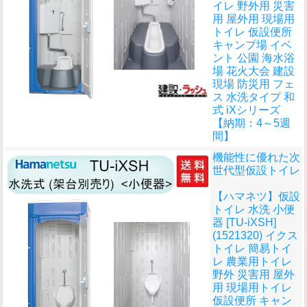
イレ 野外用 災害
用 屋外用 現場用
トイレ 仮設便所
キャンプ場 イベ
ント 公園 海水浴
場 花火大会 建設
現場 防災用 フェ
ス 水洗タイプ 和
式 iXシリーズ
【納期：4～5週
間】
機能性に優れた次
世代型仮設トイレ
【ハマネツ】仮設
トイレ 水洗 小便
器 [TU-iXSH]
(1521320) イクス
トイレ 簡易トイ
レ 農業用トイレ
野外 災害用 屋外
用 現場用トイレ
仮設便所 キャン