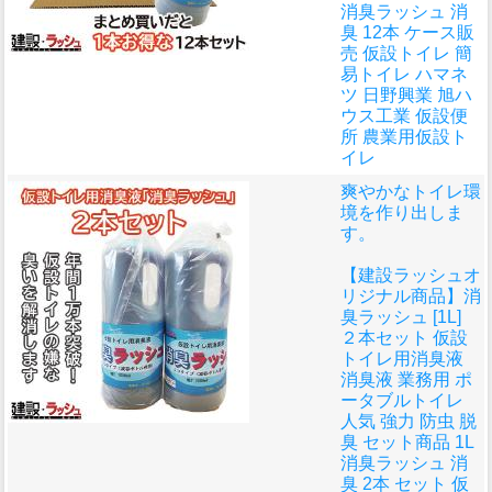
消臭ラッシュ 消
臭 12本 ケース販
売 仮設トイレ 簡
易トイレ ハマネ
ツ 日野興業 旭ハ
ウス工業 仮設便
所 農業用仮設ト
イレ
爽やかなトイレ環
境を作り出しま
す。
【建設ラッシュオ
リジナル商品】消
臭ラッシュ [1L]
２本セット 仮設
トイレ用消臭液
消臭液 業務用 ポ
ータブルトイレ
人気 強力 防虫 脱
臭 セット商品 1L
消臭ラッシュ 消
臭 2本 セット 仮