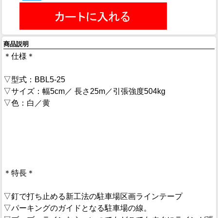
商品説明
＊仕様＊
▽型式：BBL5-25
▽サイズ：幅5cm／ 長さ25m／引張強度504kg
▽色：白／黄
＊特長＊
▽釘で打ち止める新工法の駐車場区画ラインテープ
▽パーキングのガイドとなる駐車場の線。