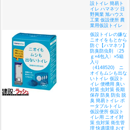
設トイレ 簡易ト
イレ ハマネツ 日
野興業 旭ハウス
工業 仮設便所 農
業用仮設トイレ
仮設トイレの嫌な
ニオイをもとから
防ぐ
【ハマネツ】
防臭防虫剤 〈25
ｇ×4包入〉×5箱
入り
（4148520) ニ
オイもムシも出な
いトイレ 仮設ト
イレ 便槽用 臭い
対策 虫対策 長期
保存 防臭 防虫 脱
臭 簡易トイレ ポ
ータブルトイレ
仮設便所 仮設ト
イレ用 ニオイ対
策 虫対策 衛生管
理 快適環境 おす