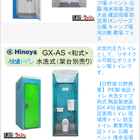
プ場 イベント 公
園 海水浴場 花火
大会 建設現場 防
災用 iXシリーズ
公園 キャンプ場
河川敷 農場 フェ
ス
次世代主力トイレ
として、リサイク
ル可能なポリエチ
レン製トイレで
す。
【日野屋 日野興
業】 PE製 仮設ト
イレ 水洗タイプ
和式 陶器製便器
[GX-AS] 仮設便所
災害用トイレ 現
場用トイレ 防災
トイレ 農業用仮
設トイレ 公園 イ
ベント 海水浴場