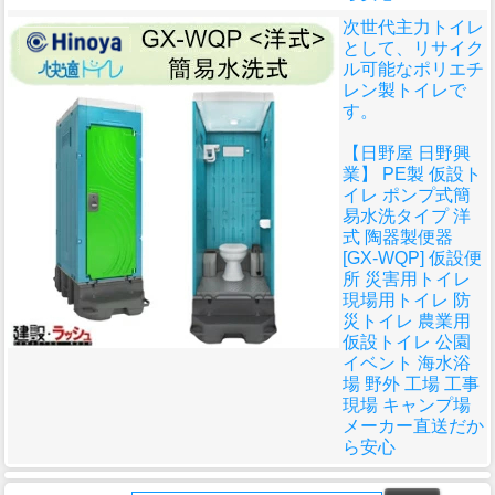
次世代主力トイレ
として、リサイク
ル可能なポリエチ
レン製トイレで
す。
【日野屋 日野興
業】 PE製 仮設ト
イレ ポンプ式簡
易水洗タイプ 洋
式 陶器製便器
[GX-WQP] 仮設便
所 災害用トイレ
現場用トイレ 防
災トイレ 農業用
仮設トイレ 公園
イベント 海水浴
場 野外 工場 工事
現場 キャンプ場
メーカー直送だか
ら安心