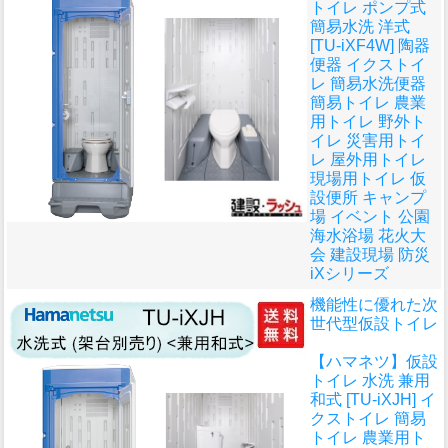
トイレ ポンプ式
簡易水洗 洋式
[TU-iXF4W] 陶器
便器 イクストイ
レ 簡易水洗便器
簡易トイレ 農業
用トイレ 野外ト
イレ 災害用トイ
レ 屋外用トイレ
現場用トイレ 仮
設便所 キャンプ
場 イベント 公園
海水浴場 花火大
会 建設現場 防災
iXシリーズ
機能性に優れた次
世代型仮設トイレ
【ハマネツ】仮設
トイレ 水洗 兼用
和式 [TU-iXJH] イ
クストイレ 簡易
トイレ 農業用ト