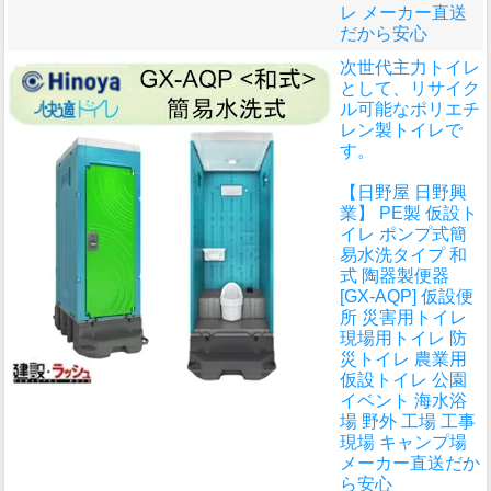
レ メーカー直送
だから安心
次世代主力トイレ
として、リサイク
ル可能なポリエチ
レン製トイレで
す。
【日野屋 日野興
業】 PE製 仮設ト
イレ ポンプ式簡
易水洗タイプ 和
式 陶器製便器
[GX-AQP] 仮設便
所 災害用トイレ
現場用トイレ 防
災トイレ 農業用
仮設トイレ 公園
イベント 海水浴
場 野外 工場 工事
現場 キャンプ場
メーカー直送だか
ら安心