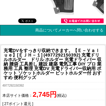
商品についてメーカーへ問い合わせする
充電DVをすっきり収納できます。
【Ｅ－Ｖａｌ
ｕｅ】[ＥＪＨ－１] (4977292150392) 充電ドリ
ルホルダー ドリル ホルダー 充電ドライバー 収
納 腰袋 工具差し 建設 建築 電気工事 DIY プロ 業
務用 工具 整理 充電DV 充電ドライバー収納用 ポ
ケット ソケットホルダー ビットホルダー付 おす
すめ 便利グッズ
4977292150392
2,745円
本店サイト価格：
(税込)
[ 27ポイント還元 ]