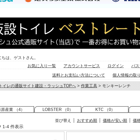
にちは、ゲストさん。
お気に入り一覧
アカウントサービス
ログイン
パス
送料とお支払い方法について
個人情報の取
トイレの通販サイト建設・ラッシュTOPへ
>
作業工具
> モンキーレンチ
/02/18 16:13:32
更新
具専門店,モンキーレンチ
藤原産業 （4）
LOBSTER （0）
KTC （0）
並び替え
おすすめ順
価格が安い順
価
中 1-4 件表示