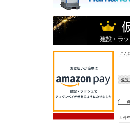
こん
仮設
2013
作業工
4 件