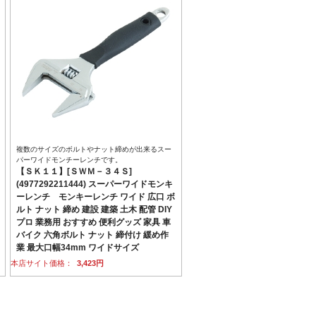
複数のサイズのボルトやナット締めが出来るスー
パーワイドモンチーレンチです。
【ＳＫ１１】[ＳＷＭ－３４Ｓ]
(4977292211444) スーパーワイドモンキ
ーレンチ モンキーレンチ ワイド 広口 ボ
ルト ナット 締め 建設 建築 土木 配管 DIY
プロ 業務用 おすすめ 便利グッズ 家具 車
バイク 六角ボルト ナット 締付け 緩め作
業 最大口幅34mm ワイドサイズ
本店サイト価格：
3,423円