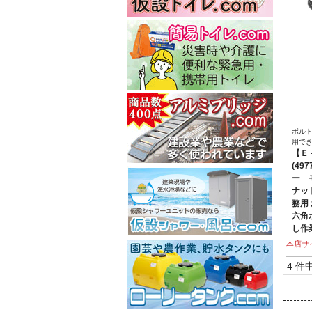
ボル
用で
【Ｅ
(49
ー 
ナット
務用
六角
し作
本店サ
4 件