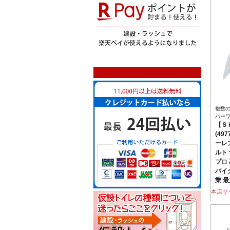
複数
パー
【Ｓ
(49
ーレ
ルト 
プロ
バイ
業 
本店サ