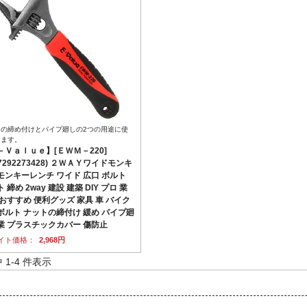
トの締め付けとパイプ廻しの2つの用途に使
きます。
－Ｖａｌｕｅ】[ＥＷＭ－220]
77292273428) ２ＷＡＹワイドモンキ
モンキーレンチ ワイド 広口 ボルト
 締め 2way 建設 建築 DIY プロ 業
 おすすめ 便利グッズ 家具 車 バイク
ボルト ナットの締付け 緩め パイプ廻
業 プラスチックカバー 傷防止
イト価格：
2,968円
中 1-4 件表示