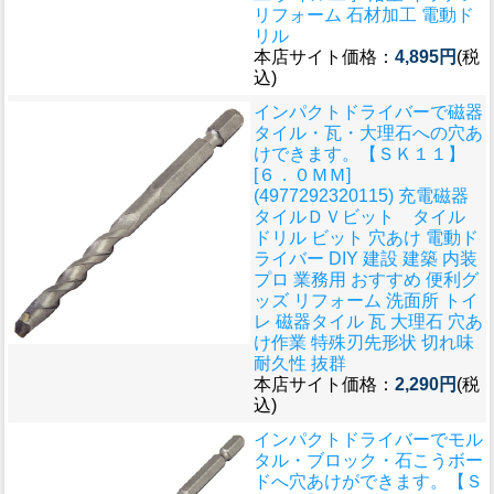
リフォーム 石材加工 電動ド
リル
本店サイト価格：
4,895円
(税
込)
インパクトドライバーで磁器
タイル・瓦・大理石への穴あ
けできます。
【ＳＫ１１】
[６．０ＭＭ]
(4977292320115) 充電磁器
タイルＤＶビット タイル
ドリル ビット 穴あけ 電動ド
ライバー DIY 建設 建築 内装
プロ 業務用 おすすめ 便利グ
ッズ リフォーム 洗面所 トイ
レ 磁器タイル 瓦 大理石 穴あ
け作業 特殊刃先形状 切れ味
耐久性 抜群
本店サイト価格：
2,290円
(税
込)
インパクトドライバーでモル
タル・ブロック・石こうボー
ドへ穴あけができます。
【Ｓ