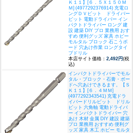
Ｋ１１】[６．５Ｘ１５０Ｍ
Ｍ] (4977292376914) 充電ロ
ングＤＶビット ドライバー
ビット 電動ドライバー イン
パクトドライバー ロング 建
設 建築 DIY プロ 業務用 おす
すめ 便利グッズ 家具 ホビー
モルタル ブロック 石こうボ
ード 穴あけ作業 ロングタイ
プドリル
本店サイト価格：
2,492円
(税
込)
インパクトドライバーでモル
タル・ブロック・石膏・ボー
ドへ穴あけできるます。
【Ｓ
Ｋ１１】[６．４ＭＭ]
(4977292343541) 充電ドラ
イバードリルビット ドリル
ビット 六角軸 電動ドライバ
ー インパクトドライバー 穴
あけ 木材 金属 DIY 建設 建築
プロ 業務用 おすすめ 便利グ
ッズ 家具 木工 ホビー モルタ