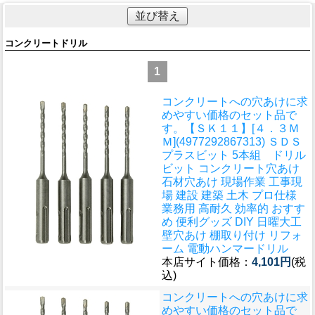
並び替え
コンクリートドリル
1
コンクリートへの穴あけに求
めやすい価格のセット品で
す。
【ＳＫ１１】[４．３Ｍ
Ｍ](4977292867313) ＳＤＳ
プラスビット 5本組 ドリル
ビット コンクリート穴あけ
石材穴あけ 現場作業 工事現
場 建設 建築 土木 プロ仕様
業務用 高耐久 効率的 おすす
め 便利グッズ DIY 日曜大工
壁穴あけ 棚取り付け リフォ
ーム 電動ハンマードリル
本店サイト価格：
4,101円
(税
込)
コンクリートへの穴あけに求
めやすい価格のセット品で