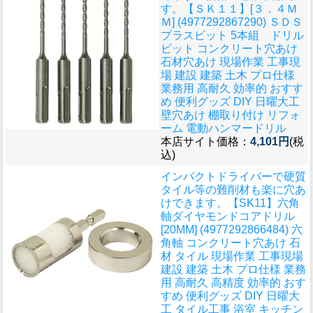
す。
【ＳＫ１１】[３．４Ｍ
Ｍ] (4977292867290) ＳＤＳ
プラスビット 5本組 ドリル
ビット コンクリート穴あけ
石材穴あけ 現場作業 工事現
場 建設 建築 土木 プロ仕様
業務用 高耐久 効率的 おすす
め 便利グッズ DIY 日曜大工
壁穴あけ 棚取り付け リフォ
ーム 電動ハンマードリル
本店サイト価格：
4,101円
(税
込)
インパクトドライバーで硬質
タイル等の難削材も楽に穴あ
けできます。
【SK11】六角
軸ダイヤモンドコアドリル
[20MM] (4977292866484) 六
角軸 コンクリート穴あけ 石
材 タイル 現場作業 工事現場
建設 建築 土木 プロ仕様 業務
用 高耐久 高精度 効率的 おす
すめ 便利グッズ DIY 日曜大
工 タイル工事 浴室 キッチン