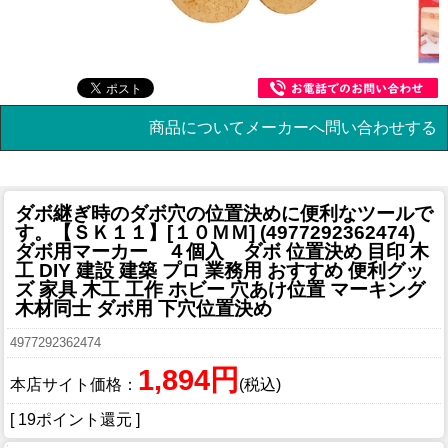
商品についてメーカーへ問い合わせする
ダボ継ぎ時のダボ穴の位置決めに便利なツールで
す。
【ＳＫ１１】[１０ＭＭ] (4977292362474)
ダボ用マーカー ４個入 ダボ 位置決め 目印 木
工 DIY 建設 建築 プロ 業務用 おすすめ 便利グッ
ズ 家具 木工 工作 ホビー 穴あけ位置 マーキング
木材同士 ダボ用 下穴位置決め
4977292362474
1,894円
本店サイト価格：
(税込)
[ 19ポイント還元 ]