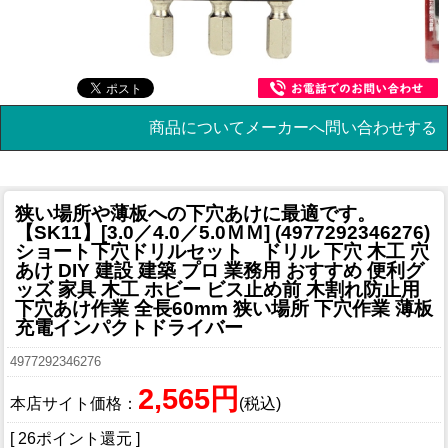
商品についてメーカーへ問い合わせする
狭い場所や薄板への下穴あけに最適です。
【SK11】[3.0／4.0／5.0ＭＭ] (4977292346276)
ショート下穴ドリルセット ドリル 下穴 木工 穴
あけ DIY 建設 建築 プロ 業務用 おすすめ 便利グ
ッズ 家具 木工 ホビー ビス止め前 木割れ防止用
下穴あけ作業 全長60mm 狭い場所 下穴作業 薄板
充電インパクトドライバー
4977292346276
2,565円
本店サイト価格：
(税込)
[ 26ポイント還元 ]