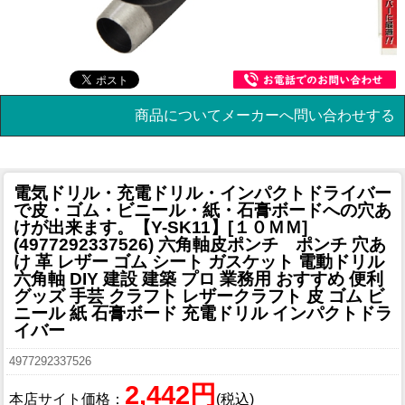
商品についてメーカーへ問い合わせする
電気ドリル・充電ドリル・インパクトドライバー
で皮・ゴム・ビニール・紙・石膏ボードへの穴あ
けが出来ます。
【Y-SK11】[１０ＭＭ]
(4977292337526) 六角軸皮ポンチ ポンチ 穴あ
け 革 レザー ゴム シート ガスケット 電動ドリル
六角軸 DIY 建設 建築 プロ 業務用 おすすめ 便利
グッズ 手芸 クラフト レザークラフト 皮 ゴム ビ
ニール 紙 石膏ボード 充電ドリル インパクトドラ
イバー
4977292337526
2,442円
本店サイト価格：
(税込)