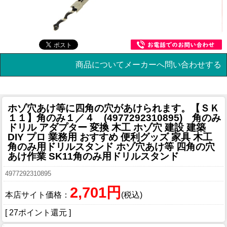
商品についてメーカーへ問い合わせする
ホゾ穴あけ等に四角の穴があけられます。
【ＳＫ
１１】角のみ１／４ (4977292310895) 角のみ
ドリル アダプター 変換 木工 ホゾ穴 建設 建築
DIY プロ 業務用 おすすめ 便利グッズ 家具 木工
角のみ用ドリルスタンド ホゾ穴あけ等 四角の穴
あけ作業 SK11角のみ用ドリルスタンド
4977292310895
2,701円
本店サイト価格：
(税込)
[ 27ポイント還元 ]