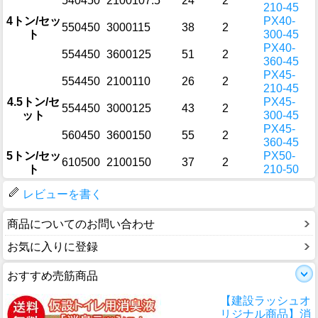
540
450
2100
107.5
24
2
210-45
4トン/セッ
PX40-
550
450
3000
115
38
2
ト
300-45
PX40-
554
450
3600
125
51
2
360-45
PX45-
554
450
2100
110
26
2
210-45
4.5トン/セ
PX45-
554
450
3000
125
43
2
ット
300-45
PX45-
560
450
3600
150
55
2
360-45
5トン/セッ
PX50-
610
500
2100
150
37
2
ト
210-50
レビューを書く
商品についてのお問い合わせ
お気に入りに登録
おすすめ売筋商品
【建設ラッシュオ
リジナル商品】消