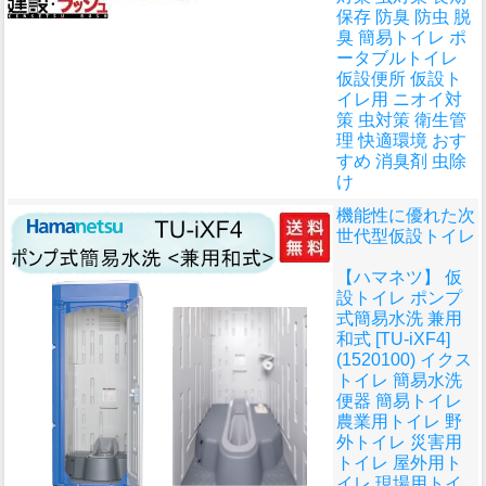
保存 防臭 防虫 脱
臭 簡易トイレ ポ
ータブルトイレ
仮設便所 仮設ト
イレ用 ニオイ対
策 虫対策 衛生管
理 快適環境 おす
すめ 消臭剤 虫除
け
機能性に優れた次
世代型仮設トイレ
【ハマネツ】 仮
設トイレ ポンプ
式簡易水洗 兼用
和式 [TU-iXF4]
(1520100) イクス
トイレ 簡易水洗
便器 簡易トイレ
農業用トイレ 野
外トイレ 災害用
トイレ 屋外用ト
イレ 現場用トイ