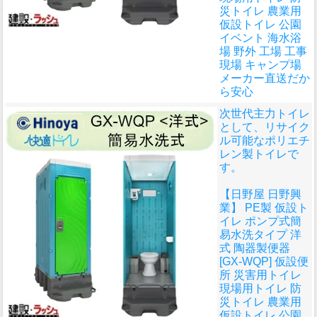
災トイレ 農業用
仮設トイレ 公園
イベント 海水浴
場 野外 工場 工事
現場 キャンプ場
メーカー直送だか
ら安心
次世代主力トイレ
として、リサイク
ル可能なポリエチ
レン製トイレで
す。
【日野屋 日野興
業】 PE製 仮設ト
イレ ポンプ式簡
易水洗タイプ 洋
式 陶器製便器
[GX-WQP] 仮設便
所 災害用トイレ
現場用トイレ 防
災トイレ 農業用
仮設トイレ 公園