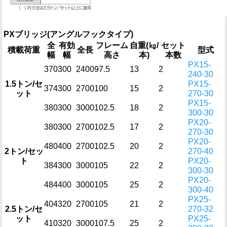
PXブリッジ(アングルフックタイプ)
全
有効
フレーム
自重(㎏/
セット
積載荷重
全長
型式
幅
幅
高さ
本)
本数
PX15-
370
300
2400
97.5
13
2
240-30
1.5トン/セ
PX15-
374
300
2700
100
15
2
ット
270-30
PX15-
380
300
3000
102.5
18
2
300-30
PX20-
380
300
2700
102.5
17
2
270-30
PX20-
480
400
2700
102.5
20
2
2トン/セッ
270-40
ト
PX20-
384
300
3000
105
22
2
300-30
PX20-
484
400
3000
105
25
2
300-40
PX25-
404
320
2700
105
21
2
2.5トン/セ
270-32
ット
PX25-
410
320
3000
107.5
25
2