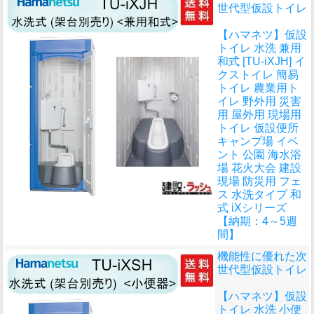
世代型仮設トイレ
【ハマネツ】仮設
トイレ 水洗 兼用
和式 [TU-iXJH] イ
クストイレ 簡易
トイレ 農業用ト
イレ 野外用 災害
用 屋外用 現場用
トイレ 仮設便所
キャンプ場 イベ
ント 公園 海水浴
場 花火大会 建設
現場 防災用 フェ
ス 水洗タイプ 和
式 iXシリーズ
【納期：4～5週
間】
機能性に優れた次
世代型仮設トイレ
【ハマネツ】仮設
トイレ 水洗 小便