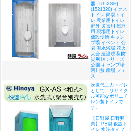
器 [TU-iXSH]
(1521320) イクス
トイレ 簡易トイ
レ 農業用トイレ
野外 災害用 屋外
用 現場用トイレ
仮設便所 キャン
プ場 イベント 公
園 海水浴場 花火
大会 建設現場 防
災用 iXシリーズ
公園 キャンプ場
河川敷 農場 フェ
ス
次世代主力トイレ
として、リサイク
ル可能なポリエチ
レン製トイレで
す。
【日野屋 日野興
業】 PE製 仮設ト
イレ 水洗タイプ