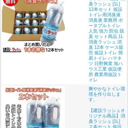
臭ラッシュ [1L]
12本セット 仮設
トイレ用消臭液
消臭液 業務用 ポ
ータブルトイレ
人気 強力 防虫 脱
臭 セット商品 1L
消臭ラッシュ 消
臭 12本 ケース販
売 仮設トイレ 簡
易トイレ ハマネ
ツ 日野興業 旭ハ
ウス工業 仮設便
所 農業用仮設ト
イレ
爽やかなトイレ環
境を作り出しま
す。
【建設ラッシュオ
リジナル商品】消
臭ラッシュ [1L]
２本セット 仮設