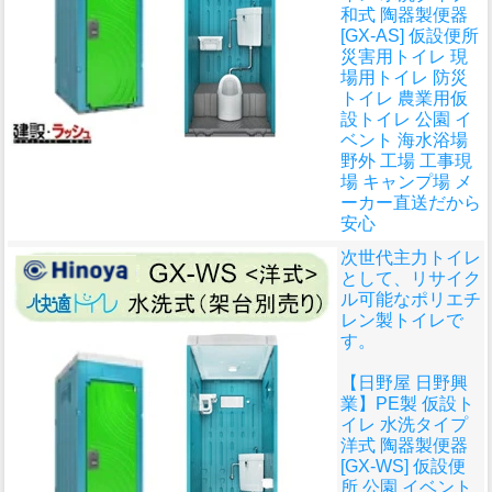
和式 陶器製便器
[GX-AS] 仮設便所
災害用トイレ 現
場用トイレ 防災
トイレ 農業用仮
設トイレ 公園 イ
ベント 海水浴場
野外 工場 工事現
場 キャンプ場 メ
ーカー直送だから
安心
次世代主力トイレ
として、リサイク
ル可能なポリエチ
レン製トイレで
す。
【日野屋 日野興
業】PE製 仮設ト
イレ 水洗タイプ
洋式 陶器製便器
[GX-WS] 仮設便
所 公園 イベント