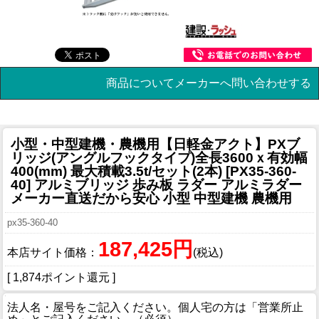
商品についてメーカーへ問い合わせする
小型・中型建機・農機用
【日軽金アクト】PXブ
リッジ(アングルフックタイプ)全長3600ｘ有効幅
400(mm) 最大積載3.5t/セット(2本) [PX35-360-
40] アルミブリッジ 歩み板 ラダー アルミラダー
メーカー直送だから安心 小型 中型建機 農機用
px35-360-40
187,425円
本店サイト価格：
(税込)
[ 1,874ポイント還元 ]
法人名・屋号をご記入ください。個人宅の方は「営業所止