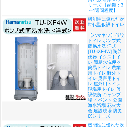
リーズ 【納期：3
～4週間程度】
機能性に優れた次
世代型仮設トイレ
【ハマネツ】仮設
トイレ ポンプ式
簡易水洗 洋式
[TU-iXF4W] 陶器
便器 イクストイ
レ 簡易水洗便器
簡易トイレ 農業
用トイレ 野外ト
イレ 災害用トイ
レ 屋外用トイレ
現場用トイレ 仮
設便所 キャンプ
場 イベント 公園
海水浴場 花火大
会 建設現場 防災
iXシリーズ
機能性に優れた次