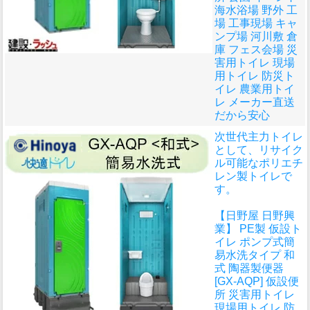
海水浴場 野外 工
場 工事現場 キャ
ンプ場 河川敷 倉
庫 フェス会場 災
害用トイレ 現場
用トイレ 防災ト
イレ 農業用トイ
レ メーカー直送
だから安心
次世代主力トイレ
として、リサイク
ル可能なポリエチ
レン製トイレで
す。
【日野屋 日野興
業】 PE製 仮設ト
イレ ポンプ式簡
易水洗タイプ 和
式 陶器製便器
[GX-AQP] 仮設便
所 災害用トイレ
現場用トイレ 防