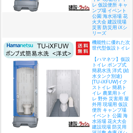
レ 仮設便所 キャ
ンプ場 イベント
公園 海水浴場 花
火大会 建設現場
災害 防災用 iXシ
リーズ
機能性に優れた次
世代型仮設トイレ
【ハマネツ】仮設
トイレ ポンプ式
簡易水洗 洋式 (給
水タンク別途)
[TU-iXFUW]イク
ストイレ 簡易ト
イレ 農業用トイ
レ 野外 災害用 屋
外用 現場用 仮設
便所 キャンプ場
イベント 公園 海
水浴場 花火大会
建設現場 防災用
河川敷 倉庫 iXシ