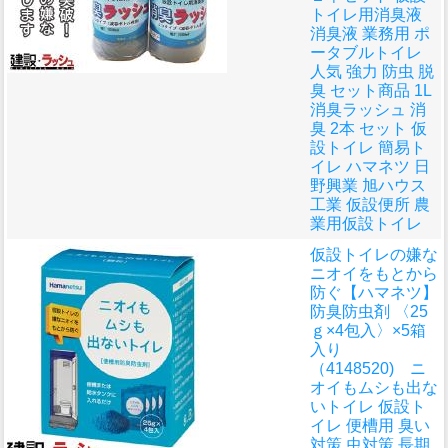
トイレ用消臭液
消臭液 業務用 ポ
ータブルトイレ
人気 強力 防虫 脱
臭 セット商品 1L
消臭ラッシュ 消
臭 2本 セット 仮
設トイレ 簡易ト
イレ ハマネツ 日
野興業 旭ハウス
工業 仮設便所 農
業用仮設トイレ
仮設トイレの嫌な
ニオイをもとから
防ぐ
【ハマネツ】
防臭防虫剤 〈25
ｇ×4包入〉×5箱
入り
（4148520) ニ
オイもムシも出な
いトイレ 仮設ト
イレ 便槽用 臭い
対策 虫対策 長期