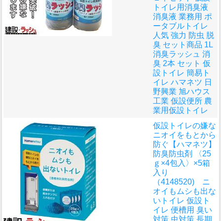
トイレ用消臭液
消臭液 業務用 ポ
ータブルトイレ
人気 強力 防虫 脱
臭 セット商品 1L
消臭ラッシュ 消
臭 2本 セット 仮
設トイレ 簡易ト
イレ ハマネツ 日
野興業 旭ハウス
工業 仮設便所 農
業用仮設トイレ
仮設トイレの嫌な
ニオイをもとから
防ぐ
【ハマネツ】
防臭防虫剤 〈25
ｇ×4包入〉×5箱
入り
（4148520) ニ
オイもムシも出な
いトイレ 仮設ト
イレ 便槽用 臭い
対策 虫対策 長期