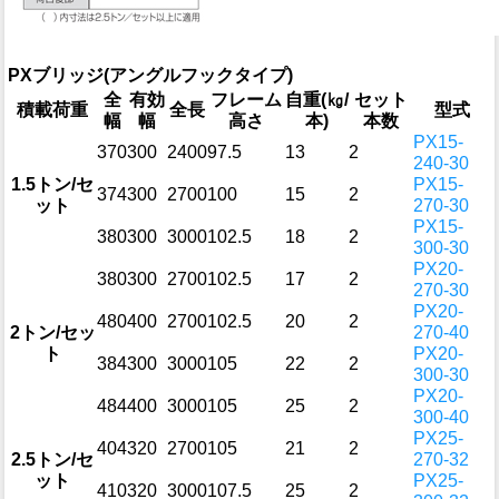
PXブリッジ(アングルフックタイプ)
全
有効
フレーム
自重(㎏/
セット
積載荷重
全長
型式
幅
幅
高さ
本)
本数
PX15-
370
300
2400
97.5
13
2
240-30
1.5トン/セ
PX15-
374
300
2700
100
15
2
ット
270-30
PX15-
380
300
3000
102.5
18
2
300-30
PX20-
380
300
2700
102.5
17
2
270-30
PX20-
480
400
2700
102.5
20
2
2トン/セッ
270-40
ト
PX20-
384
300
3000
105
22
2
300-30
PX20-
484
400
3000
105
25
2
300-40
PX25-
404
320
2700
105
21
2
2.5トン/セ
270-32
ット
PX25-
410
320
3000
107.5
25
2