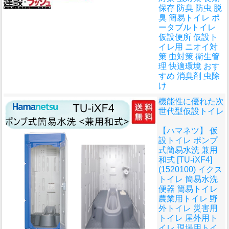
保存 防臭 防虫 脱
臭 簡易トイレ ポ
ータブルトイレ
仮設便所 仮設ト
イレ用 ニオイ対
策 虫対策 衛生管
理 快適環境 おす
すめ 消臭剤 虫除
け
機能性に優れた次
世代型仮設トイレ
【ハマネツ】 仮
設トイレ ポンプ
式簡易水洗 兼用
和式 [TU-iXF4]
(1520100) イクス
トイレ 簡易水洗
便器 簡易トイレ
農業用トイレ 野
外トイレ 災害用
トイレ 屋外用ト
イレ 現場用トイ