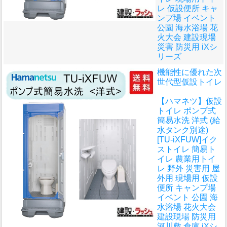
レ 仮設便所 キャ
ンプ場 イベント
公園 海水浴場 花
火大会 建設現場
災害 防災用 iXシ
リーズ
機能性に優れた次
世代型仮設トイレ
【ハマネツ】仮設
トイレ ポンプ式
簡易水洗 洋式 (給
水タンク別途)
[TU-iXFUW]イク
ストイレ 簡易ト
イレ 農業用トイ
レ 野外 災害用 屋
外用 現場用 仮設
便所 キャンプ場
イベント 公園 海
水浴場 花火大会
建設現場 防災用
河川敷 倉庫 iXシ