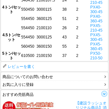
540
450
2100
107.5
24
2
210-45
4トン/セッ
PX40-
550
450
3000
115
38
2
ト
300-45
PX40-
554
450
3600
125
51
2
360-45
PX45-
554
450
2100
110
26
2
210-45
4.5トン/セ
PX45-
554
450
3000
125
43
2
ット
300-45
PX45-
560
450
3600
150
55
2
360-45
5トン/セッ
PX50-
610
500
2100
150
37
2
ト
210-50
レビューを書く
商品についてのお問い合わせ
お気に入りに登録
おすすめ売筋商品
【建設ラッシュオ
リジナル商品】消