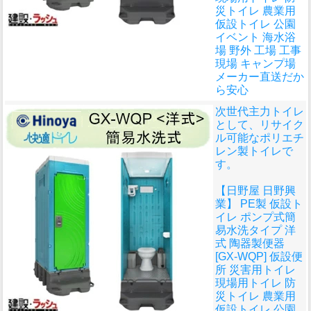
災トイレ 農業用
仮設トイレ 公園
イベント 海水浴
場 野外 工場 工事
現場 キャンプ場
メーカー直送だか
ら安心
次世代主力トイレ
として、リサイク
ル可能なポリエチ
レン製トイレで
す。
【日野屋 日野興
業】 PE製 仮設ト
イレ ポンプ式簡
易水洗タイプ 洋
式 陶器製便器
[GX-WQP] 仮設便
所 災害用トイレ
現場用トイレ 防
災トイレ 農業用
仮設トイレ 公園