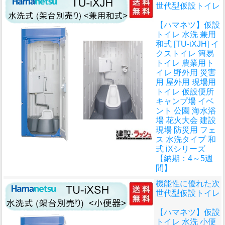
世代型仮設トイレ
【ハマネツ】仮設
トイレ 水洗 兼用
和式 [TU-iXJH] イ
クストイレ 簡易
トイレ 農業用ト
イレ 野外用 災害
用 屋外用 現場用
トイレ 仮設便所
キャンプ場 イベ
ント 公園 海水浴
場 花火大会 建設
現場 防災用 フェ
ス 水洗タイプ 和
式 iXシリーズ
【納期：4～5週
間】
機能性に優れた次
世代型仮設トイレ
【ハマネツ】仮設
トイレ 水洗 小便