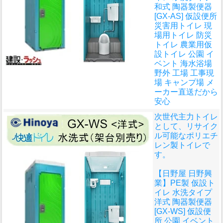
和式 陶器製便器
[GX-AS] 仮設便所
災害用トイレ 現
場用トイレ 防災
トイレ 農業用仮
設トイレ 公園 イ
ベント 海水浴場
野外 工場 工事現
場 キャンプ場 メ
ーカー直送だから
安心
次世代主力トイレ
として、リサイク
ル可能なポリエチ
レン製トイレで
す。
【日野屋 日野興
業】PE製 仮設ト
イレ 水洗タイプ
洋式 陶器製便器
[GX-WS] 仮設便
所 公園 イベント