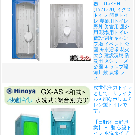
器 [TU-iXSH]
(1521320) イクス
トイレ 簡易トイ
レ 農業用トイレ
野外 災害用 屋外
用 現場用トイレ
仮設便所 キャン
プ場 イベント 公
園 海水浴場 花火
大会 建設現場 防
災用 iXシリーズ
公園 キャンプ場
河川敷 農場 フェ
ス
次世代主力トイレ
として、リサイク
ル可能なポリエチ
レン製トイレで
す。
【日野屋 日野興
業】 PE製 仮設ト
イレ 水洗タイプ