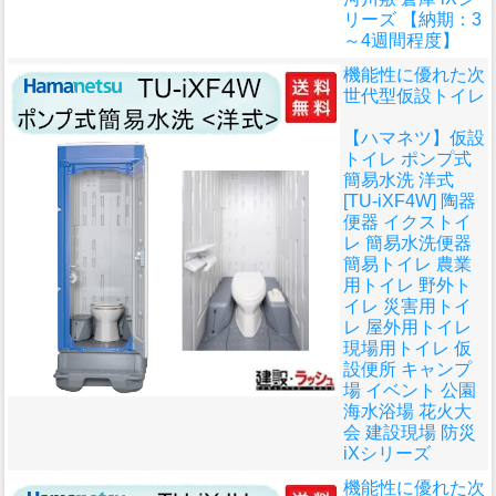
リーズ 【納期：3
～4週間程度】
機能性に優れた次
世代型仮設トイレ
【ハマネツ】仮設
トイレ ポンプ式
簡易水洗 洋式
[TU-iXF4W] 陶器
便器 イクストイ
レ 簡易水洗便器
簡易トイレ 農業
用トイレ 野外ト
イレ 災害用トイ
レ 屋外用トイレ
現場用トイレ 仮
設便所 キャンプ
場 イベント 公園
海水浴場 花火大
会 建設現場 防災
iXシリーズ
機能性に優れた次