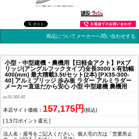
商品についてメーカーへ問い合わせする
小型・中型建機・農機用
【日軽金アクト】PXブ
リッジ(アングルフックタイプ)全長3000ｘ有効幅
400(mm) 最大積載3.5t/セット(2本) [PX35-300-
40] アルミブリッジ 歩み板 ラダー アルミラダー
メーカー直送だから安心 小型 中型建機 農機用
px35-300-40
157,175円
本店サイト価格：
(税込)
[ 1,572ポイント還元 ]
法人名・屋号をご記入ください。個人宅の方は「営業所止