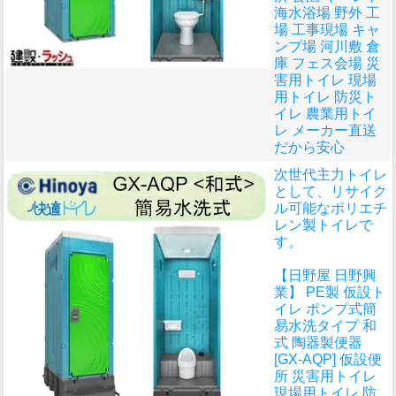
海水浴場 野外 工
場 工事現場 キャ
ンプ場 河川敷 倉
庫 フェス会場 災
害用トイレ 現場
用トイレ 防災ト
イレ 農業用トイ
レ メーカー直送
だから安心
次世代主力トイレ
として、リサイク
ル可能なポリエチ
レン製トイレで
す。
【日野屋 日野興
業】 PE製 仮設ト
イレ ポンプ式簡
易水洗タイプ 和
式 陶器製便器
[GX-AQP] 仮設便
所 災害用トイレ
現場用トイレ 防