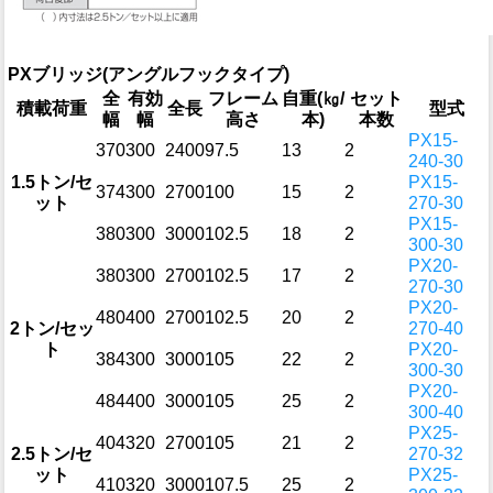
PXブリッジ(アングルフックタイプ)
全
有効
フレーム
自重(㎏/
セット
積載荷重
全長
型式
幅
幅
高さ
本)
本数
PX15-
370
300
2400
97.5
13
2
240-30
1.5トン/セ
PX15-
374
300
2700
100
15
2
ット
270-30
PX15-
380
300
3000
102.5
18
2
300-30
PX20-
380
300
2700
102.5
17
2
270-30
PX20-
480
400
2700
102.5
20
2
2トン/セッ
270-40
ト
PX20-
384
300
3000
105
22
2
300-30
PX20-
484
400
3000
105
25
2
300-40
PX25-
404
320
2700
105
21
2
2.5トン/セ
270-32
ット
PX25-
410
320
3000
107.5
25
2