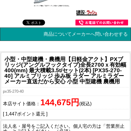
商品についてメーカーへ問い合わせする
小型・中型建機・農機用
【日軽金アクト】PXブ
リッジ(アングルフックタイプ)全長2700ｘ有効幅
400(mm) 最大積載3.5t/セット(2本) [PX35-270-
40] アルミブリッジ 歩み板 ラダー アルミラダー
メーカー直送だから安心 小型 中型建機 農機用
px35-270-40
144,675円
本店サイト価格：
(税込)
[ 1,447ポイント還元 ]
法人名・屋号をご記入ください。個人宅の方は「営業所止