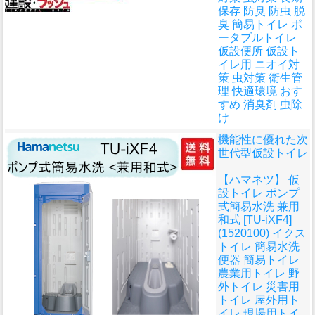
保存 防臭 防虫 脱
臭 簡易トイレ ポ
ータブルトイレ
仮設便所 仮設ト
イレ用 ニオイ対
策 虫対策 衛生管
理 快適環境 おす
すめ 消臭剤 虫除
け
機能性に優れた次
世代型仮設トイレ
【ハマネツ】 仮
設トイレ ポンプ
式簡易水洗 兼用
和式 [TU-iXF4]
(1520100) イクス
トイレ 簡易水洗
便器 簡易トイレ
農業用トイレ 野
外トイレ 災害用
トイレ 屋外用ト
イレ 現場用トイ