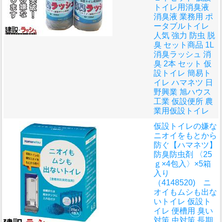
トイレ用消臭液
消臭液 業務用 ポ
ータブルトイレ
人気 強力 防虫 脱
臭 セット商品 1L
消臭ラッシュ 消
臭 2本 セット 仮
設トイレ 簡易ト
イレ ハマネツ 日
野興業 旭ハウス
工業 仮設便所 農
業用仮設トイレ
仮設トイレの嫌な
ニオイをもとから
防ぐ
【ハマネツ】
防臭防虫剤 〈25
ｇ×4包入〉×5箱
入り
（4148520) ニ
オイもムシも出な
いトイレ 仮設ト
イレ 便槽用 臭い
対策 虫対策 長期