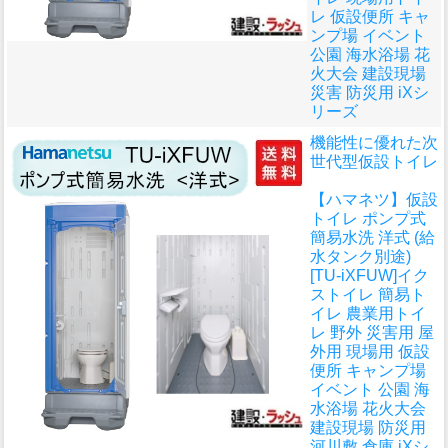
レ 仮設便所 キャ
ンプ場 イベント
公園 海水浴場 花
火大会 建設現場
災害 防災用 iXシ
リーズ
機能性に優れた次
世代型仮設トイレ
【ハマネツ】仮設
トイレ ポンプ式
簡易水洗 洋式 (給
水タンク別途)
[TU-iXFUW]イク
ストイレ 簡易ト
イレ 農業用トイ
レ 野外 災害用 屋
外用 現場用 仮設
便所 キャンプ場
イベント 公園 海
水浴場 花火大会
建設現場 防災用
河川敷 倉庫 iXシ