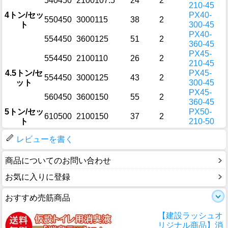
540
450
2100
107.5
24
2
210-45
4トン/セッ
PX40-
550
450
3000
115
38
2
ト
300-45
PX40-
554
450
3600
125
51
2
360-45
PX45-
554
450
2100
110
26
2
210-45
4.5トン/セ
PX45-
554
450
3000
125
43
2
ット
300-45
PX45-
560
450
3600
150
55
2
360-45
5トン/セッ
PX50-
610
500
2100
150
37
2
ト
210-50
レビューを書く
商品についてのお問い合わせ
お気に入りに登録
おすすめ売筋商品
【建設ラッシュオ
リジナル商品】消