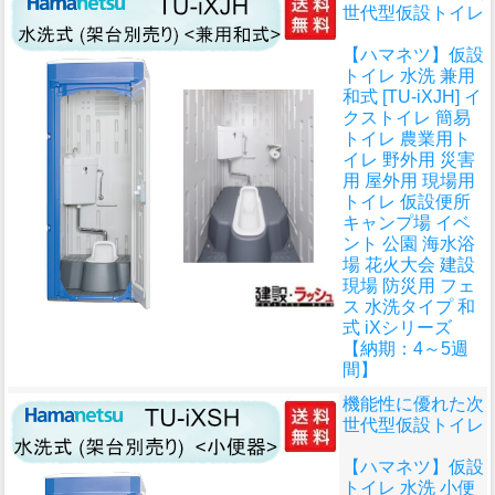
世代型仮設トイレ
【ハマネツ】仮設
トイレ 水洗 兼用
和式 [TU-iXJH] イ
クストイレ 簡易
トイレ 農業用ト
イレ 野外用 災害
用 屋外用 現場用
トイレ 仮設便所
キャンプ場 イベ
ント 公園 海水浴
場 花火大会 建設
現場 防災用 フェ
ス 水洗タイプ 和
式 iXシリーズ
【納期：4～5週
間】
機能性に優れた次
世代型仮設トイレ
【ハマネツ】仮設
トイレ 水洗 小便