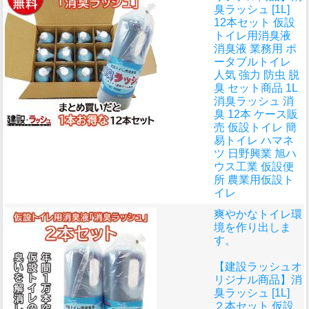
臭ラッシュ [1L]
12本セット 仮設
トイレ用消臭液
消臭液 業務用 ポ
ータブルトイレ
人気 強力 防虫 脱
臭 セット商品 1L
消臭ラッシュ 消
臭 12本 ケース販
売 仮設トイレ 簡
易トイレ ハマネ
ツ 日野興業 旭ハ
ウス工業 仮設便
所 農業用仮設ト
イレ
爽やかなトイレ環
境を作り出しま
す。
【建設ラッシュオ
リジナル商品】消
臭ラッシュ [1L]
２本セット 仮設