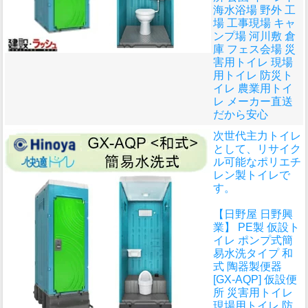
海水浴場 野外 工
場 工事現場 キャ
ンプ場 河川敷 倉
庫 フェス会場 災
害用トイレ 現場
用トイレ 防災ト
イレ 農業用トイ
レ メーカー直送
だから安心
次世代主力トイレ
として、リサイク
ル可能なポリエチ
レン製トイレで
す。
【日野屋 日野興
業】 PE製 仮設ト
イレ ポンプ式簡
易水洗タイプ 和
式 陶器製便器
[GX-AQP] 仮設便
所 災害用トイレ
現場用トイレ 防