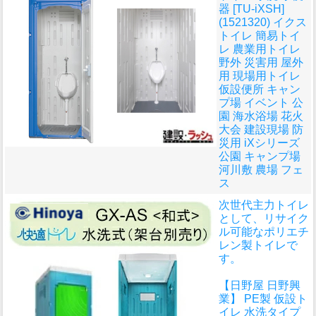
器 [TU-iXSH]
(1521320) イクス
トイレ 簡易トイ
レ 農業用トイレ
野外 災害用 屋外
用 現場用トイレ
仮設便所 キャン
プ場 イベント 公
園 海水浴場 花火
大会 建設現場 防
災用 iXシリーズ
公園 キャンプ場
河川敷 農場 フェ
ス
次世代主力トイレ
として、リサイク
ル可能なポリエチ
レン製トイレで
す。
【日野屋 日野興
業】 PE製 仮設ト
イレ 水洗タイプ