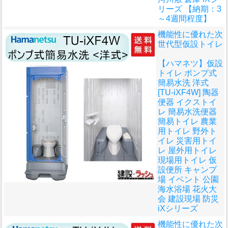
リーズ 【納期：3
～4週間程度】
機能性に優れた次
世代型仮設トイレ
【ハマネツ】仮設
トイレ ポンプ式
簡易水洗 洋式
[TU-iXF4W] 陶器
便器 イクストイ
レ 簡易水洗便器
簡易トイレ 農業
用トイレ 野外ト
イレ 災害用トイ
レ 屋外用トイレ
現場用トイレ 仮
設便所 キャンプ
場 イベント 公園
海水浴場 花火大
会 建設現場 防災
iXシリーズ
機能性に優れた次