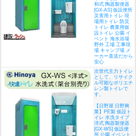
和式 陶器製便器
[GX-AS] 仮設便所
災害用トイレ 現
場用トイレ 防災
トイレ 農業用仮
設トイレ 公園 イ
ベント 海水浴場
野外 工場 工事現
場 キャンプ場 メ
ーカー直送だから
安心
次世代主力トイレ
として、リサイク
ル可能なポリエチ
レン製トイレで
す。
【日野屋 日野興
業】PE製 仮設ト
イレ 水洗タイプ
洋式 陶器製便器
[GX-WS] 仮設便
所 公園 イベント