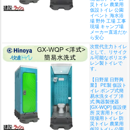
災トイレ 農業用
仮設トイレ 公園
イベント 海水浴
場 野外 工場 工事
現場 キャンプ場
メーカー直送だか
ら安心
次世代主力トイレ
として、リサイク
ル可能なポリエチ
レン製トイレで
す。
【日野屋 日野興
業】 PE製 仮設ト
イレ ポンプ式簡
易水洗タイプ 洋
式 陶器製便器
[GX-WQP] 仮設便
所 災害用トイレ
現場用トイレ 防
災トイレ 農業用
仮設トイレ 公園