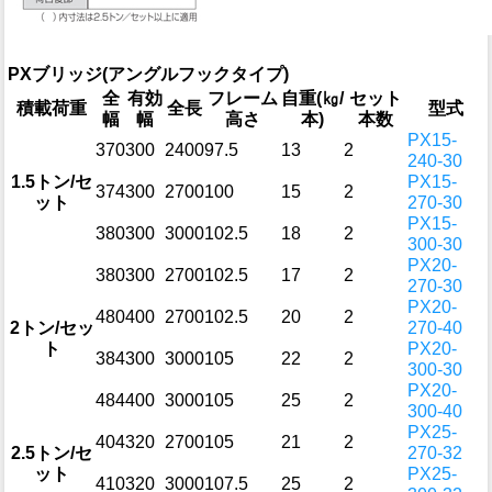
PXブリッジ(アングルフックタイプ)
全
有効
フレーム
自重(㎏/
セット
積載荷重
全長
型式
幅
幅
高さ
本)
本数
PX15-
370
300
2400
97.5
13
2
240-30
1.5トン/セ
PX15-
374
300
2700
100
15
2
ット
270-30
PX15-
380
300
3000
102.5
18
2
300-30
PX20-
380
300
2700
102.5
17
2
270-30
PX20-
480
400
2700
102.5
20
2
2トン/セッ
270-40
ト
PX20-
384
300
3000
105
22
2
300-30
PX20-
484
400
3000
105
25
2
300-40
PX25-
404
320
2700
105
21
2
2.5トン/セ
270-32
ット
PX25-
410
320
3000
107.5
25
2