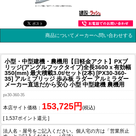
商品についてメーカーへ問い合わせする
小型・中型建機・農機用
【日軽金アクト】PXブ
リッジ(アングルフックタイプ)全長3600ｘ有効幅
350(mm) 最大積載3.0t/セット(2本) [PX30-360-
35] アルミブリッジ 歩み板 ラダー アルミラダー
メーカー直送だから安心 小型 中型建機 農機用
px30-360-35
153,725円
本店サイト価格：
(税込)
[ 1,537ポイント還元 ]
法人名・屋号をご記入ください。個人宅の方は「営業所止