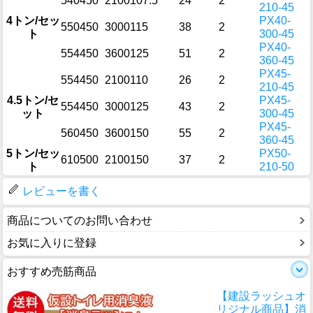
540
450
2100
107.5
24
2
210-45
4トン/セッ
PX40-
550
450
3000
115
38
2
ト
300-45
PX40-
554
450
3600
125
51
2
360-45
PX45-
554
450
2100
110
26
2
210-45
4.5トン/セ
PX45-
554
450
3000
125
43
2
ット
300-45
PX45-
560
450
3600
150
55
2
360-45
5トン/セッ
PX50-
610
500
2100
150
37
2
ト
210-50
レビューを書く
商品についてのお問い合わせ
お気に入りに登録
おすすめ売筋商品
【建設ラッシュオ
リジナル商品】消