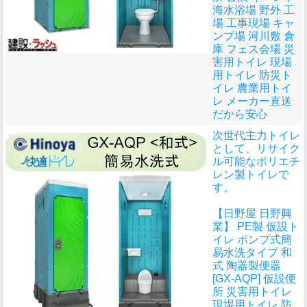
海水浴場 野外 工
場 工事現場 キャ
ンプ場 河川敷 倉
庫 フェス会場 災
害用トイレ 現場
用トイレ 防災ト
イレ 農業用トイ
レ メーカー直送
だから安心
次世代主力トイレ
として、リサイク
ル可能なポリエチ
レン製トイレで
す。
【日野屋 日野興
業】 PE製 仮設ト
イレ ポンプ式簡
易水洗タイプ 和
式 陶器製便器
[GX-AQP] 仮設便
所 災害用トイレ
現場用トイレ 防