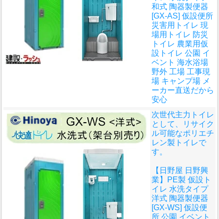
和式 陶器製便器
[GX-AS] 仮設便所
災害用トイレ 現
場用トイレ 防災
トイレ 農業用仮
設トイレ 公園 イ
ベント 海水浴場
野外 工場 工事現
場 キャンプ場 メ
ーカー直送だから
安心
次世代主力トイレ
として、リサイク
ル可能なポリエチ
レン製トイレで
す。
【日野屋 日野興
業】PE製 仮設ト
イレ 水洗タイプ
洋式 陶器製便器
[GX-WS] 仮設便
所 公園 イベント