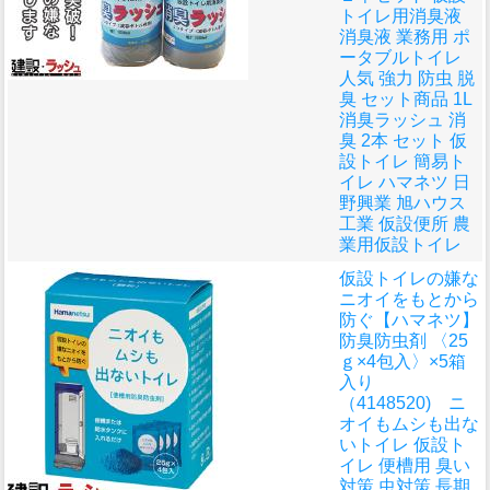
トイレ用消臭液
消臭液 業務用 ポ
ータブルトイレ
人気 強力 防虫 脱
臭 セット商品 1L
消臭ラッシュ 消
臭 2本 セット 仮
設トイレ 簡易ト
イレ ハマネツ 日
野興業 旭ハウス
工業 仮設便所 農
業用仮設トイレ
仮設トイレの嫌な
ニオイをもとから
防ぐ
【ハマネツ】
防臭防虫剤 〈25
ｇ×4包入〉×5箱
入り
（4148520) ニ
オイもムシも出な
いトイレ 仮設ト
イレ 便槽用 臭い
対策 虫対策 長期