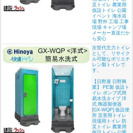
災トイレ 農業用
仮設トイレ 公園
イベント 海水浴
場 野外 工場 工事
現場 キャンプ場
メーカー直送だか
ら安心
次世代主力トイレ
として、リサイク
ル可能なポリエチ
レン製トイレで
す。
【日野屋 日野興
業】 PE製 仮設ト
イレ ポンプ式簡
易水洗タイプ 洋
式 陶器製便器
[GX-WQP] 仮設便
所 災害用トイレ
現場用トイレ 防
災トイレ 農業用
仮設トイレ 公園