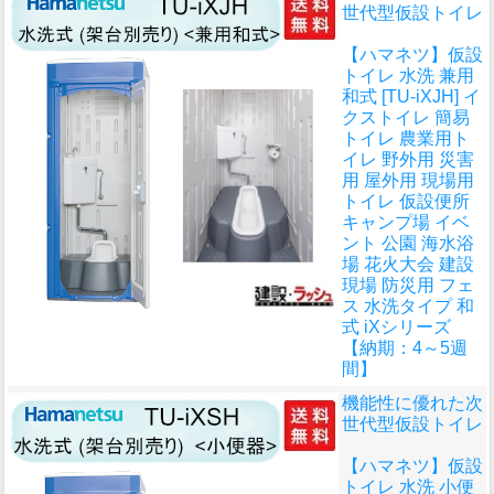
世代型仮設トイレ
【ハマネツ】仮設
トイレ 水洗 兼用
和式 [TU-iXJH] イ
クストイレ 簡易
トイレ 農業用ト
イレ 野外用 災害
用 屋外用 現場用
トイレ 仮設便所
キャンプ場 イベ
ント 公園 海水浴
場 花火大会 建設
現場 防災用 フェ
ス 水洗タイプ 和
式 iXシリーズ
【納期：4～5週
間】
機能性に優れた次
世代型仮設トイレ
【ハマネツ】仮設
トイレ 水洗 小便