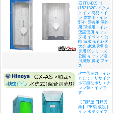
器 [TU-iXSH]
(1521320) イクス
トイレ 簡易トイ
レ 農業用トイレ
野外 災害用 屋外
用 現場用トイレ
仮設便所 キャン
プ場 イベント 公
園 海水浴場 花火
大会 建設現場 防
災用 iXシリーズ
公園 キャンプ場
河川敷 農場 フェ
ス
次世代主力トイレ
として、リサイク
ル可能なポリエチ
レン製トイレで
す。
【日野屋 日野興
業】 PE製 仮設ト
イレ 水洗タイプ