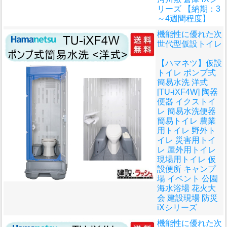
リーズ 【納期：3
～4週間程度】
機能性に優れた次
世代型仮設トイレ
【ハマネツ】仮設
トイレ ポンプ式
簡易水洗 洋式
[TU-iXF4W] 陶器
便器 イクストイ
レ 簡易水洗便器
簡易トイレ 農業
用トイレ 野外ト
イレ 災害用トイ
レ 屋外用トイレ
現場用トイレ 仮
設便所 キャンプ
場 イベント 公園
海水浴場 花火大
会 建設現場 防災
iXシリーズ
機能性に優れた次