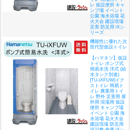
レ 仮設便所 キャ
ンプ場 イベント
公園 海水浴場 花
火大会 建設現場
災害 防災用 iXシ
リーズ
機能性に優れた次
世代型仮設トイレ
【ハマネツ】仮設
トイレ ポンプ式
簡易水洗 洋式 (給
水タンク別途)
[TU-iXFUW]イク
ストイレ 簡易ト
イレ 農業用トイ
レ 野外 災害用 屋
外用 現場用 仮設
便所 キャンプ場
イベント 公園 海
水浴場 花火大会
建設現場 防災用
河川敷 倉庫 iXシ