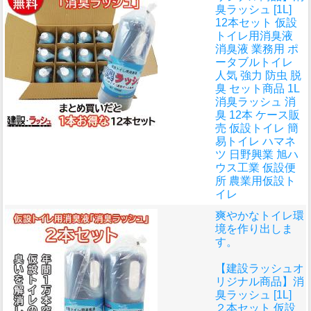
臭ラッシュ [1L]
12本セット 仮設
トイレ用消臭液
消臭液 業務用 ポ
ータブルトイレ
人気 強力 防虫 脱
臭 セット商品 1L
消臭ラッシュ 消
臭 12本 ケース販
売 仮設トイレ 簡
易トイレ ハマネ
ツ 日野興業 旭ハ
ウス工業 仮設便
所 農業用仮設ト
イレ
爽やかなトイレ環
境を作り出しま
す。
【建設ラッシュオ
リジナル商品】消
臭ラッシュ [1L]
２本セット 仮設