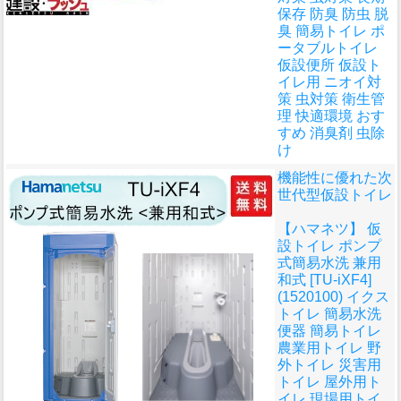
保存 防臭 防虫 脱
臭 簡易トイレ ポ
ータブルトイレ
仮設便所 仮設ト
イレ用 ニオイ対
策 虫対策 衛生管
理 快適環境 おす
すめ 消臭剤 虫除
け
機能性に優れた次
世代型仮設トイレ
【ハマネツ】 仮
設トイレ ポンプ
式簡易水洗 兼用
和式 [TU-iXF4]
(1520100) イクス
トイレ 簡易水洗
便器 簡易トイレ
農業用トイレ 野
外トイレ 災害用
トイレ 屋外用ト
イレ 現場用トイ