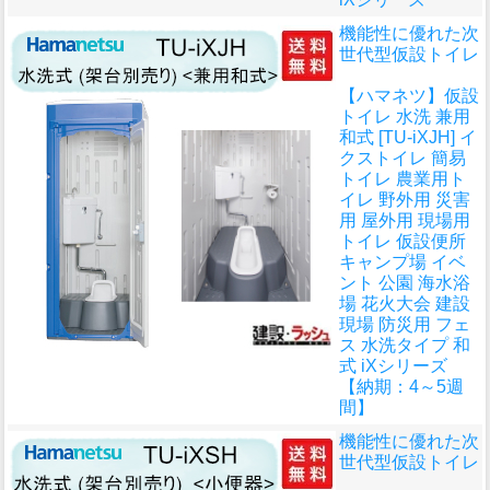
機能性に優れた次
世代型仮設トイレ
【ハマネツ】仮設
トイレ 水洗 兼用
和式 [TU-iXJH] イ
クストイレ 簡易
トイレ 農業用ト
イレ 野外用 災害
用 屋外用 現場用
トイレ 仮設便所
キャンプ場 イベ
ント 公園 海水浴
場 花火大会 建設
現場 防災用 フェ
ス 水洗タイプ 和
式 iXシリーズ
【納期：4～5週
間】
機能性に優れた次
世代型仮設トイレ