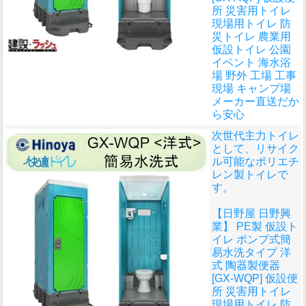
所 災害用トイレ
現場用トイレ 防
災トイレ 農業用
仮設トイレ 公園
イベント 海水浴
場 野外 工場 工事
現場 キャンプ場
メーカー直送だか
ら安心
次世代主力トイレ
として、リサイク
ル可能なポリエチ
レン製トイレで
す。
【日野屋 日野興
業】 PE製 仮設ト
イレ ポンプ式簡
易水洗タイプ 洋
式 陶器製便器
[GX-WQP] 仮設便
所 災害用トイレ
現場用トイレ 防