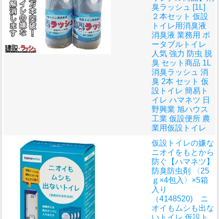
臭ラッシュ [1L]
２本セット 仮設
トイレ用消臭液
消臭液 業務用 ポ
ータブルトイレ
人気 強力 防虫 脱
臭 セット商品 1L
消臭ラッシュ 消
臭 2本 セット 仮
設トイレ 簡易ト
イレ ハマネツ 日
野興業 旭ハウス
工業 仮設便所 農
業用仮設トイレ
仮設トイレの嫌な
ニオイをもとから
防ぐ
【ハマネツ】
防臭防虫剤 〈25
ｇ×4包入〉×5箱
入り
（4148520) ニ
オイもムシも出な
いトイレ 仮設ト