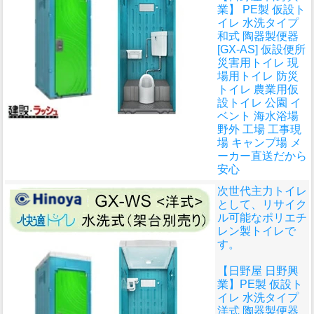
業】 PE製 仮設ト
イレ 水洗タイプ
和式 陶器製便器
[GX-AS] 仮設便所
災害用トイレ 現
場用トイレ 防災
トイレ 農業用仮
設トイレ 公園 イ
ベント 海水浴場
野外 工場 工事現
場 キャンプ場 メ
ーカー直送だから
安心
次世代主力トイレ
として、リサイク
ル可能なポリエチ
レン製トイレで
す。
【日野屋 日野興
業】PE製 仮設ト
イレ 水洗タイプ
洋式 陶器製便器