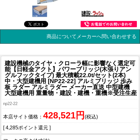
商品についてメーカーへ問い合わせする
建設機械のタイヤ・クローラ幅に影響なく選定可
能
【日軽金アクト】パワーブリッジ(木張りアン
グルフックタイプ) 最大積載22.0t/セット(2本)
中・大型建機用 [NP22-22] アルミブリッジ 歩み
板 ラダー アルミラダー メーカー直送 中型建機
大型建機用 重量物・建設・建機・重機※受注生産
np22-22
428,521円
本店サイト価格：
(税込)
[ 4,285ポイント還元 ]