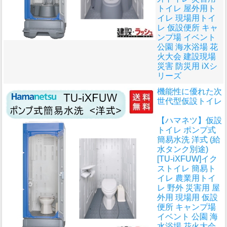
トイレ 屋外用ト
イレ 現場用トイ
レ 仮設便所 キャ
ンプ場 イベント
公園 海水浴場 花
火大会 建設現場
災害 防災用 iXシ
リーズ
機能性に優れた次
世代型仮設トイレ
【ハマネツ】仮設
トイレ ポンプ式
簡易水洗 洋式 (給
水タンク別途)
[TU-iXFUW]イク
ストイレ 簡易ト
イレ 農業用トイ
レ 野外 災害用 屋
外用 現場用 仮設
便所 キャンプ場
イベント 公園 海
水浴場 花火大会