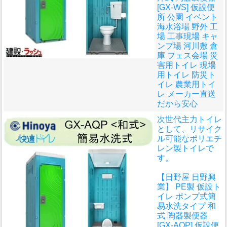
[GX-WS] 仮設便
所 公園 イベント
海水浴場 野外 工
場 工事現場 キャ
ンプ場 河川敷 倉
庫 フェス会場 災
害用トイレ 現場
用トイレ 防災ト
イレ 農業用トイ
レ メーカー直送
だから安心
次世代主力トイレ
として、リサイク
ル可能なポリエチ
レン製トイレで
す。
【日野屋 日野興
業】 PE製 仮設ト
イレ ポンプ式簡
易水洗タイプ 和
式 陶器製便器
[GX-AQP] 仮設便