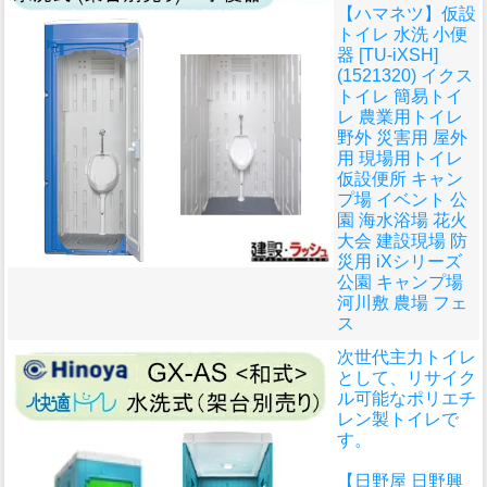
【ハマネツ】仮設
トイレ 水洗 小便
器 [TU-iXSH]
(1521320) イクス
トイレ 簡易トイ
レ 農業用トイレ
野外 災害用 屋外
用 現場用トイレ
仮設便所 キャン
プ場 イベント 公
園 海水浴場 花火
大会 建設現場 防
災用 iXシリーズ
公園 キャンプ場
河川敷 農場 フェ
ス
次世代主力トイレ
として、リサイク
ル可能なポリエチ
レン製トイレで
す。
【日野屋 日野興