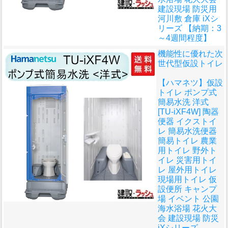
建設現場 防災用
河川敷 倉庫 iXシ
リーズ 【納期：3
～4週間程度】
機能性に優れた次
世代型仮設トイレ
【ハマネツ】仮設
トイレ ポンプ式
簡易水洗 洋式
[TU-iXF4W] 陶器
便器 イクストイ
レ 簡易水洗便器
簡易トイレ 農業
用トイレ 野外ト
イレ 災害用トイ
レ 屋外用トイレ
現場用トイレ 仮
設便所 キャンプ
場 イベント 公園
海水浴場 花火大
会 建設現場 防災
iXシリーズ