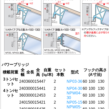
パワーブリッジ
全
全
自重
セット
フックの高さ
積載荷重
全長
型式
幅
高
(㎏/本)
本数
(A寸法)
3トン/セ
240
3600
154
47
2
NP03-36
60
100
130
ット
240
3000
154
41
2
NP04-30
60
100
130
4トン/セ
NPW04-
ット
360
3000
124
53
2
60
100
130
30
240
1500
154
21
2
NP05-15
60
100
130
NPW05-