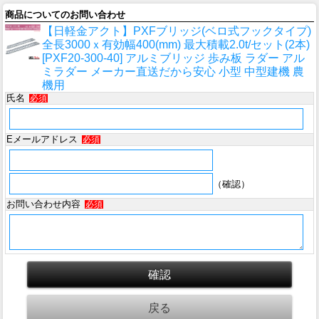
商品についてのお問い合わせ
【日軽金アクト】PXFブリッジ(ベロ式フックタイプ)
全長3000ｘ有効幅400(mm) 最大積載2.0t/セット(2本)
[PXF20-300-40] アルミブリッジ 歩み板 ラダー アル
ミラダー メーカー直送だから安心 小型 中型建機 農
機用
氏名
必須
Eメールアドレス
必須
（確認）
お問い合わせ内容
必須