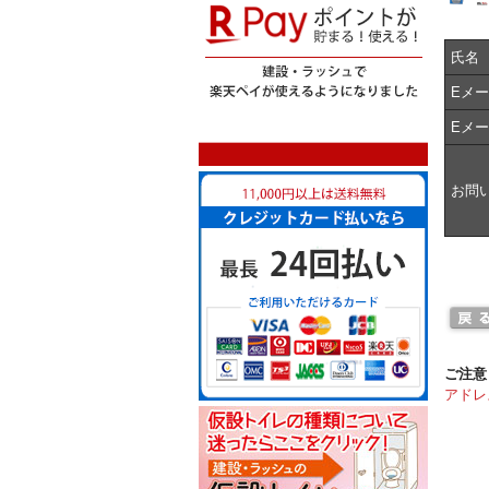
氏名
Eメ
Eメ
お問
ご注意
アドレ