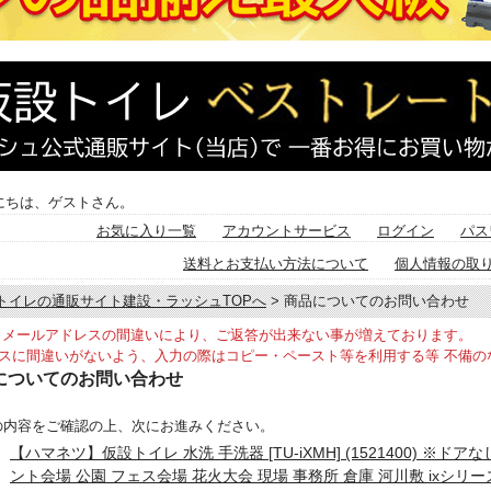
にちは、ゲストさん。
お気に入り一覧
アカウントサービス
ログイン
パス
送料とお支払い方法について
個人情報の取
トイレの通販サイト建設・ラッシュTOPへ
> 商品についてのお問い合わせ
メールアドレスの間違いにより、ご返答が出来ない事が増えております。
スに間違いがないよう、入力の際はコピー・ペースト等を利用する等 不備の
についてのお問い合わせ
の内容をご確認の上、次にお進みください。
【ハマネツ】仮設トイレ 水洗 手洗器 [TU-iXMH] (1521400) ※ド
ント会場 公園 フェス会場 花火大会 現場 事務所 倉庫 河川敷 ixシリ