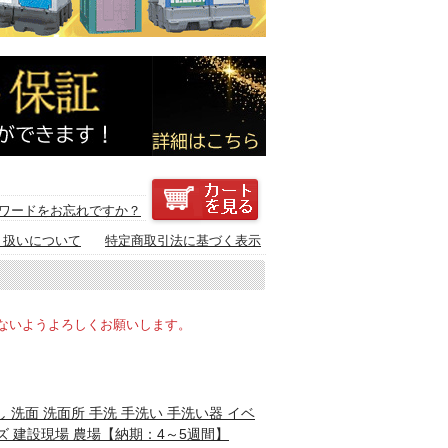
ワードをお忘れですか？
り扱いについて
特定商取引法に基づく表示
ないようよろしくお願いします。
アなし 洗面 洗面所 手洗 手洗い 手洗い器 イベ
ーズ 建設現場 農場【納期：4～5週間】