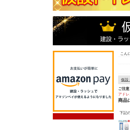
こん
仮設
ご注意
アドレ
商品
下記