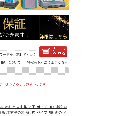
ワードをお忘れですか？
り扱いについて
特定商取引法に基づく表示
ないようよろしくお願いします。
ル 穴あけ 自由錐 木工 ボード DIY 建設 建
アルミ板 木材等の穴あけ後 パイプ切断後のバ