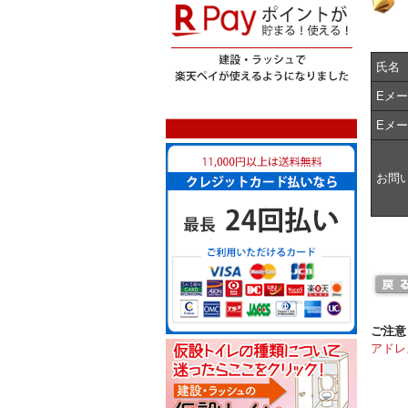
氏名
Eメ
Eメ
お問
ご注意
アドレ