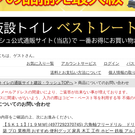
にちは、ゲストさん。
お気に入り一覧
アカウントサービス
ログイン
パス
送料とお支払い方法について
個人情報の取
トイレの通販サイト建設・ラッシュTOPへ
> 商品についてのお問い合わせ
メールアドレスの間違いにより、ご返答が出来ない事が増えております。
スに間違いがないよう、入力の際はコピー・ペースト等を利用する等 不備の
についてのお問い合わせ
の内容をご確認の上、次にお進みください。
【ＳＫ１１】[１９ＭＭ] (4977292370745) 六角軸フリードリル ドリ
築 プロ 業務用 おすすめ 便利グッズ 家具 木工 工作 ホビー 鉄板 