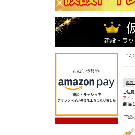
こん
仮設
ご注意
アドレ
商品
下記