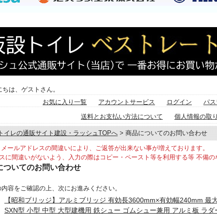
にちは、ゲストさん。
お気に入り一覧
アカウントサービス
ログイン
パス
送料とお支払い方法について
個人情報の取
トイレの通販サイト建設・ラッシュTOPへ
> 商品についてのお問い合わせ
メールアドレスの間違いにより、ご返答が出来ない事が増えております。
スに間違いがないよう、入力の際はコピー・ペースト等を利用する等 不備の
についてのお問い合わせ
の内容をご確認の上、次にお進みください。
【昭和ブリッジ】アルミブリッジ 有効長3600mm×有効幅240mm 最大積載4.0
SXN型 小型 中型 大型建機用 鉄シュー ゴムシュー兼用 アルミ板 ラダ