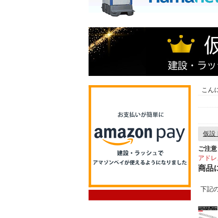
こん
仮設
ご注意
アドレ
商品
下記