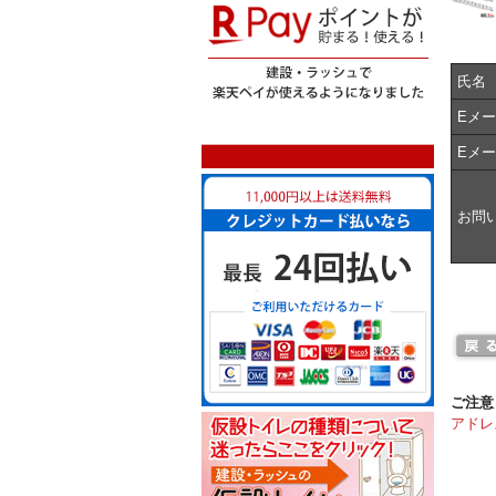
氏名
Eメ
Eメ
お問
ご注意
アドレ