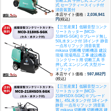
切断工具 手押し式 エンジン
式 セーフティースイッチ付
消音装置付
本店サイト価格：
2,036,941
円
(税込)
【三笠産業】低騒音型コンク
リートカッター [MCD-
318HS-SGK] ※ブレード無し
50L水タンク付 18インチ 静音
一点吊りフック 消音装置
mikasa 切断機 切断機器 建設
現場 現場用品 工事 建設機器
コンクリート用 切断工具 手
押し式 エンジン式 大型ガー
ドフック
本店サイト価格：
597,882円
(税込)
【三笠産業】低騒音型コンク
リートカッター [MCD-
218HSDX-SGK] ※ブレード
無し 45L水タンク付 18インチ
静音 一点吊りフック 消音装
置 mikasa 切断機 切断機器 建