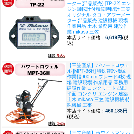
ーター(部品販売) [TP-22] エン
ジン回転計付積算時間計 三笠
オリジナル タコ・アワーメー
ター 部品販売 建設機械 現場
作業用品 土木 業務用 建設作
業 mikasa 三笠
本店サイト価格：
6,619円
(税
込)
【三笠産業】パワートロウェ
ル [MPT-36H] 特殊建設機械
作業幅900mm ブレード4枚 現
場 建設現場 作業用品 業務用
建設作業 コンクリート 凸凹
平面 コンクリ エンジン 建築
土木 mikasa 三笠 建設機械 特
殊機械 工事
本店サイト価格：
460,188円
(税込)
【三笠産業】ホワイトマン ハ