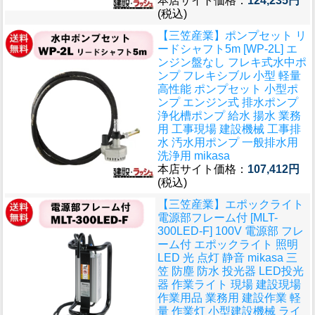
本店サイト価格：
124,235円
(税込)
【三笠産業】ポンプセット リ
ードシャフト5m [WP-2L] エ
ンジン盤なし フレキ式水中ポ
ンプ フレキシブル 小型 軽量
高性能 ポンプセット 小型ポ
ンプ エンジン式 排水ポンプ
浄化槽ポンプ 給水 揚水 業務
用 工事現場 建設機械 工事排
水 汚水用ポンプ 一般排水用
洗浄用 mikasa
本店サイト価格：
107,412円
(税込)
【三笠産業】エポックライト
電源部フレーム付 [MLT-
300LED-F] 100V 電源部 フレ
ーム付 エポックライト 照明
LED 光 点灯 静音 mikasa 三
笠 防塵 防水 投光器 LED投光
器 作業ライト 現場 建設現場
作業用品 業務用 建設作業 軽
量 作業灯 小型建設機械 ライ