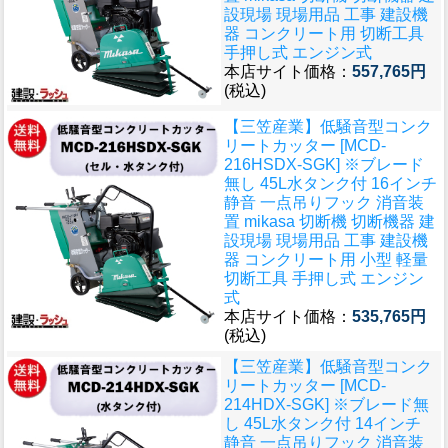
設現場 現場用品 工事 建設機
器 コンクリート用 切断工具
手押し式 エンジン式
本店サイト価格：
557,765円
(税込)
【三笠産業】低騒音型コンク
リートカッター [MCD-
216HSDX-SGK] ※ブレード
無し 45L水タンク付 16インチ
静音 一点吊りフック 消音装
置 mikasa 切断機 切断機器 建
設現場 現場用品 工事 建設機
器 コンクリート用 小型 軽量
切断工具 手押し式 エンジン
式
本店サイト価格：
535,765円
(税込)
【三笠産業】低騒音型コンク
リートカッター [MCD-
214HDX-SGK] ※ブレード無
し 45L水タンク付 14インチ
静音 一点吊りフック 消音装