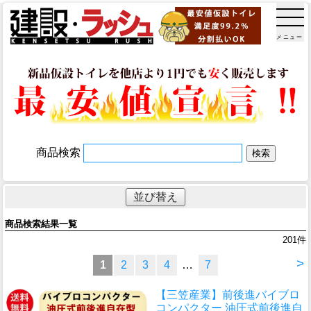
メニュー
商品検索
並び替え
商品検索結果一覧
201
件
>
1
2
3
4
…
7
【三笠産業】前後進バイブロ
コンパクター 油圧式前後進自