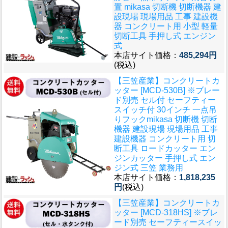
置 mikasa 切断機 切断機器 建
設現場 現場用品 工事 建設機
器 コンクリート用 小型 軽量
切断工具 手押し式 エンジン
式
本店サイト価格：
485,294円
(税込)
【三笠産業】コンクリートカ
ッター [MCD-530B] ※ブレー
ド別売 セル付 セーフティー
スイッチ付 30インチ 一点吊
りフックmikasa 切断機 切断
機器 建設現場 現場用品 工事
建設機器 コンクリート用 切
断工具 ロードカッター エン
ジンカッター 手押し式 エン
ジン式 三笠 業務用
本店サイト価格：
1,818,235
円
(税込)
【三笠産業】コンクリートカ
ッター [MCD-318HS] ※ブレ
ード別売 セーフティースイッ