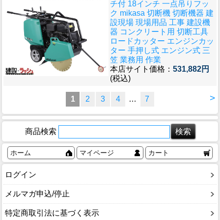
チ付 18インチ 一点吊りフッ
ク mikasa 切断機 切断機器 建
設現場 現場用品 工事 建設機
器 コンクリート用 切断工具
ロードカッター エンジンカッ
ター 手押し式 エンジン式 三
笠 業務用 作業
本店サイト価格：
531,882円
(税込)
>
1
2
3
4
…
7
商品検索
ホーム
マイページ
カート
ログイン
メルマガ申込/停止
特定商取引法に基づく表示