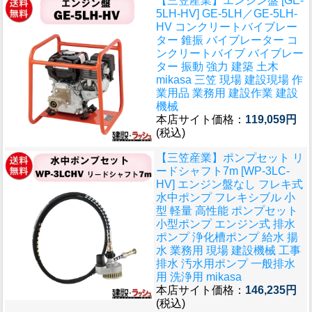
【三笠産業】エンジン盤 [GE-
5LH-HV] GE-5LH／GE-5LH-
HV コンクリートバイブレー
ター 錐振 バイブレーター コ
ンクリートバイブ バイブレー
ター 振動 強力 建築 土木
mikasa 三笠 現場 建設現場 作
業用品 業務用 建設作業 建設
機械
本店サイト価格：
119,059円
(税込)
【三笠産業】ポンプセット リ
ードシャフト7m [WP-3LC-
HV] エンジン盤なし フレキ式
水中ポンプ フレキシブル 小
型 軽量 高性能 ポンプセット
小型ポンプ エンジン式 排水
ポンプ 浄化槽ポンプ 給水 揚
水 業務用 現場 建設機械 工事
排水 汚水用ポンプ 一般排水
用 洗浄用 mikasa
本店サイト価格：
146,235円
(税込)