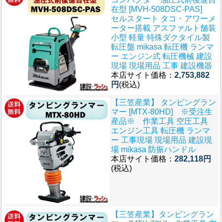
在型 [MVH-508DSC-PAS]
セルスタート タコ・アワーメ
ーター搭載 アスファルト舗装
小型 軽量 特殊ダクタイル製
転圧盤 mikasa 転圧機 ランマ
ー エンジン式 転圧機械 建設
現場 現場用品 工事 建設機器
本店サイト価格：
2,753,882
円
(税込)
【三笠産業】 タンピングラン
マー [MTX-80HD] ※受注生
産品※ 作業工具 空圧工具
エンジン工具 転圧機 ランマ
ー 工事現場 現場用品 建設現
場 mikasa 防振ハンドル
本店サイト価格：
282,118円
(税込)
【三笠産業】タンピングラン