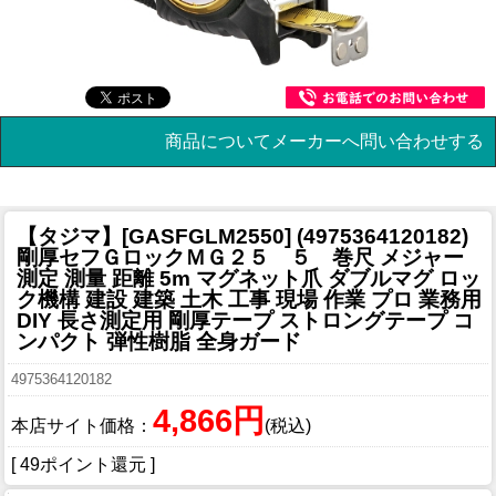
商品についてメーカーへ問い合わせする
【タジマ】[GASFGLM2550] (4975364120182)
剛厚セフＧロックＭＧ２５ ５ 巻尺 メジャー
測定 測量 距離 5m マグネット爪 ダブルマグ ロッ
ク機構 建設 建築 土木 工事 現場 作業 プロ 業務用
DIY 長さ測定用 剛厚テープ ストロングテープ コ
ンパクト 弾性樹脂 全身ガード
4975364120182
4,866円
本店サイト価格：
(税込)
[ 49ポイント還元 ]